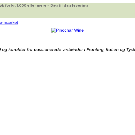
 for kr. 1.000 eller mere • Dag til dag levering
og karakter fra passionerede vinbønder i Frankrig, Italien og Tys