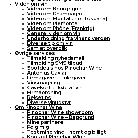
Viden om vin
Viden om Bourgogne
Viden om Champagne
Viden om Montalcino (Toscana)
Viden om Piemonte
Viden om Rhône (Frankrig)
Generel viden om vin
Underholdning fra vinens verden
Diverse tip om vin
Samlet overblik
Øvrige services
Tilmelding nyhedsmail
Tilmelding SMS tilbud
Spotdeals hos Pinochar Wine
Antonius Caviar
Firmagaver – Julegaver
Vinsmagning
Gavekort til køb af vin
Firmaordning
Rejsetips
Diverse vinudstyr
Om Pinochar Wine
Pinochar Wine showroom
Pinochar Wine – Baggrund
Mine partnere
Følg mig
Test mine vine – nemt og billigt
Kontakt Pinochar Wine