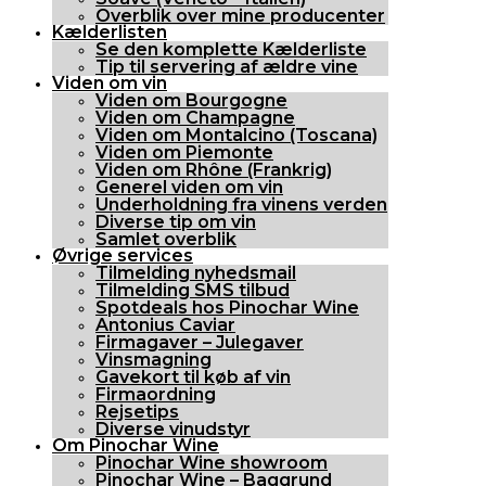
Overblik over mine producenter
Kælderlisten
Se den komplette Kælderliste
Tip til servering af ældre vine
Viden om vin
Viden om Bourgogne
Viden om Champagne
Viden om Montalcino (Toscana)
Viden om Piemonte
Viden om Rhône (Frankrig)
Generel viden om vin
Underholdning fra vinens verden
Diverse tip om vin
Samlet overblik
Øvrige services
Tilmelding nyhedsmail
Tilmelding SMS tilbud
Spotdeals hos Pinochar Wine
Antonius Caviar
Firmagaver – Julegaver
Vinsmagning
Gavekort til køb af vin
Firmaordning
Rejsetips
Diverse vinudstyr
Om Pinochar Wine
Pinochar Wine showroom
Pinochar Wine – Baggrund