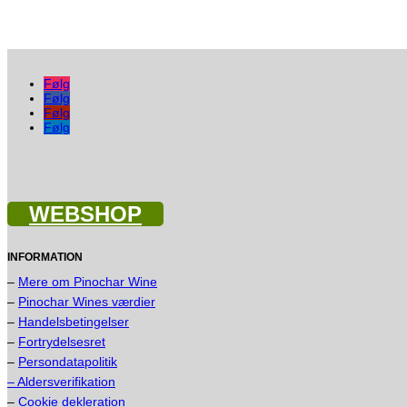
Følg
Følg
Følg
Følg
WEBSHOP
INFORMATION
–
Mere om Pinochar Wine
–
Pinochar Wines værdier
–
Handelsbetingelser
–
Fortrydelsesret
–
Persondatapolitik
– Aldersverifikation
–
Cookie dekleration