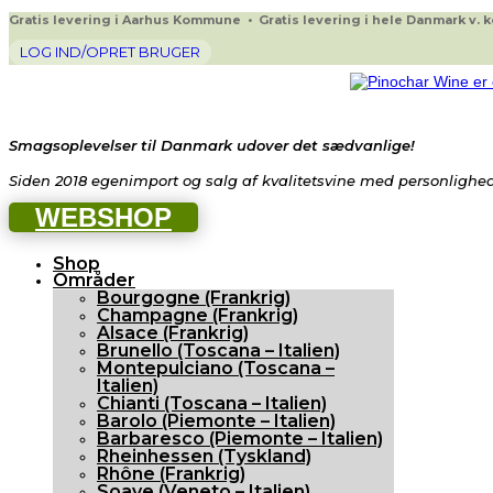
Gratis levering i Aarhus Kommune • Gratis levering i hele Danmark v. køb
LOG IND/OPRET BRUGER
Smagsoplevelser til Danmark udover det sædvanlige!
Siden 2018 egenimport og salg af kvalitetsvine med personlighed 
WEBSHOP
Shop
Områder
Bourgogne (Frankrig)
Champagne (Frankrig)
Alsace (Frankrig)
Brunello (Toscana – Italien)
Montepulciano (Toscana –
Italien)
Chianti (Toscana – Italien)
Barolo (Piemonte – Italien)
Barbaresco (Piemonte – Italien)
Rheinhessen (Tyskland)
Rhône (Frankrig)
Soave (Veneto – Italien)