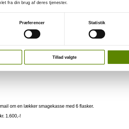
et fra din brug af deres tjenester.
ie hver måned!
yhedsbrev. Jeg sender kun nyhedsbrevet 1 gang om ugen, så du 
Præferencer
Statistik
nyheder i mit stadigt voksende sortiment. Men der er bl.a. også 
lle dine data vil samtidig blive slettet helt.
rækningen om lækre vine eller vinudstyr!
Tillad valgte
n gang hver måned, så kan du tilmelde dig
HER
.
mail om en lækker smagekasse med 6 flasker.
r. 1.600,-!