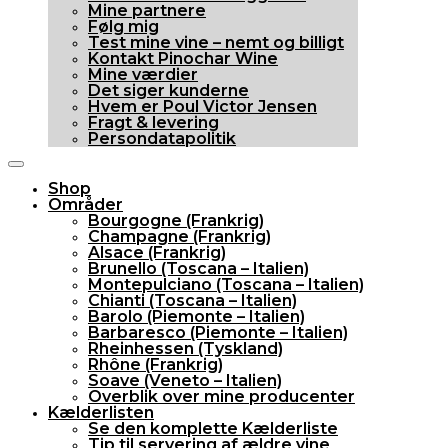
Mine partnere
Følg mig
Test mine vine – nemt og billigt
Kontakt Pinochar Wine
Mine værdier
Det siger kunderne
Hvem er Poul Victor Jensen
Fragt & levering
Persondatapolitik
Shop
Områder
Bourgogne (Frankrig)
Champagne (Frankrig)
Alsace (Frankrig)
Brunello (Toscana – Italien)
Montepulciano (Toscana – Italien)
Chianti (Toscana – Italien)
Barolo (Piemonte – Italien)
Barbaresco (Piemonte – Italien)
Rheinhessen (Tyskland)
Rhône (Frankrig)
Soave (Veneto – Italien)
Overblik over mine producenter
Kælderlisten
Se den komplette Kælderliste
Tip til servering af ældre vine