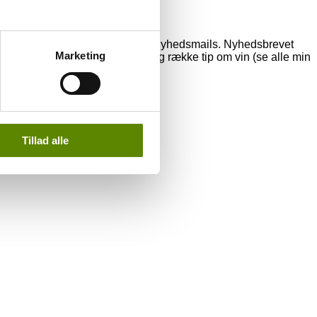
bliver ikke spammet med daglige nyhedsmails. Nyhedsbrevet
Marketing
masser af viden om vin og en lang række tip om vin (se alle min
Tillad alle