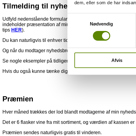
dem, eller som de har indsaml
Tilmelding til nyhedsbrev – Flot præm
Samtykkevalg
Udfyld nedenstående formular og du vil blive tilmeldt mit n
Nødvendig
indeholder præsentation af mine vine og aktuelle tilbud, samt 
tips
HER
).
Du kan naturligvis til enhver tid afmelde nyhedsbrevet igen, og a
Og når du modtager nyhedsbrevet, er du hver måned med i lodt
Afvis
Se nogle eksempler på tidligere nyhedsmails
HER
.
Hvis du også kunne tænke dig, at modtage mine SMS tilbud é
Præmien
Hver måned trækkes der lod blandt modtagerne af min nyheds
Det er 6 flasker vine fra mit sortiment, og værdien af kassen er k
Præmien sendes naturligvis gratis til vinderen.