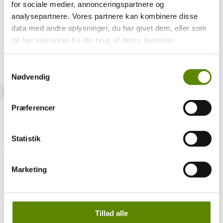
for sociale medier, annonceringspartnere og
analysepartnere. Vores partnere kan kombinere disse
data med andre oplysninger, du har givet dem, eller som
de har indsamlet fra din brug af deres tjenester.
CHAMPAGNEDISTRIKTET
Samtykkevalg
Få et overblik over regionerne i hele Champagne.
Nødvendig
Præferencer
Statistik
DRUERNE I champagne
Lær druerne i Champagne lidt bedre at kende.
Marketing
Tillad alle