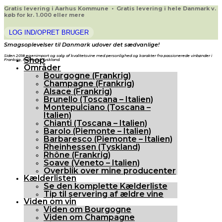
Gratis levering i Aarhus Kommune • Gratis levering i hele Danmark v.
køb for kr. 1.000 eller mere
LOG IND/OPRET BRUGER
Smagsoplevelser til Danmark udover det sædvanlige!
Siden 2018 egenimport og salg af kvalitetsvine med personlighed og karakter fra passionerede vinbønder i
Shop
Frankrig, Italien og Tyskland.
Områder
Bourgogne (Frankrig)
Champagne (Frankrig)
Alsace (Frankrig)
Brunello (Toscana – Italien)
Montepulciano (Toscana –
Italien)
Chianti (Toscana – Italien)
Barolo (Piemonte – Italien)
Barbaresco (Piemonte – Italien)
Rheinhessen (Tyskland)
Rhône (Frankrig)
Soave (Veneto – Italien)
Overblik over mine producenter
Kælderlisten
Se den komplette Kælderliste
Tip til servering af ældre vine
Viden om vin
Viden om Bourgogne
Viden om Champagne