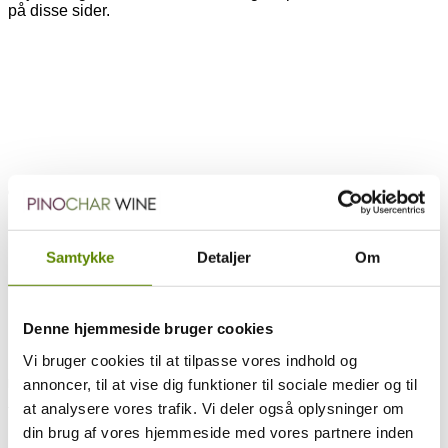
på disse sider.
CHAMPAGNEFACTS
Lidt konkrete facts om vindistriktet Champagne.
Samtykke
Detaljer
Om
Denne hjemmeside bruger cookies
Vi bruger cookies til at tilpasse vores indhold og
annoncer, til at vise dig funktioner til sociale medier og til
REJSETIPS CHAMPAGNE
at analysere vores trafik. Vi deler også oplysninger om
Tips til seværdigheder, overnatning og restauranter.
din brug af vores hjemmeside med vores partnere inden