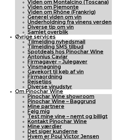
Viden om Montalcino (Toscana)
Viden om Piemonte
Viden om Rhône (Frankrig)
Generel viden om vin
Underholdning fra vinens verden
Diverse tip om vin
Samlet overblik
Øvrige services
Tilmelding nyhedsmail
Tilmelding SMS tilbud
Spotdeals hos Pinochar Wine
Antonius Caviar
Firmagaver – Julegaver
Vinsmagning
Gavekort til køb af vin
Firmaordning
Rejsetips
Diverse vinudstyr
Om Pinochar Wine
Pinochar Wine showroom
Pinochar Wine – Baggrund
Mine partnere
Følg mig
Test mine vine – nemt og billigt
Kontakt Pinochar Wine
Mine værdier
Det siger kunderne
Hvem er Poul Victor Jensen