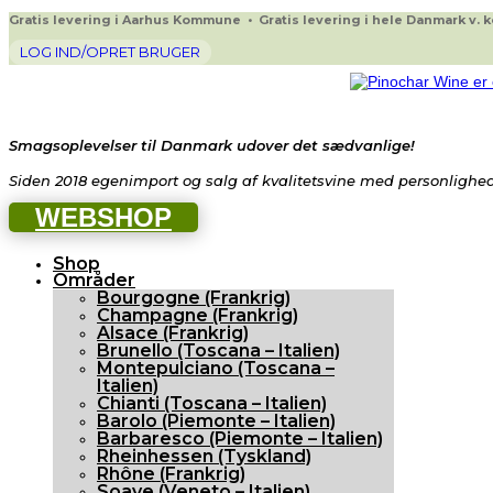
Gratis levering i Aarhus Kommune • Gratis levering i hele Danmark v. køb
LOG IND/OPRET BRUGER
Smagsoplevelser til Danmark udover det sædvanlige!
Siden 2018 egenimport og salg af kvalitetsvine med personlighed 
WEBSHOP
Shop
Områder
Bourgogne (Frankrig)
Champagne (Frankrig)
Alsace (Frankrig)
Brunello (Toscana – Italien)
Montepulciano (Toscana –
Italien)
Chianti (Toscana – Italien)
Barolo (Piemonte – Italien)
Barbaresco (Piemonte – Italien)
Rheinhessen (Tyskland)
Rhône (Frankrig)
Soave (Veneto – Italien)