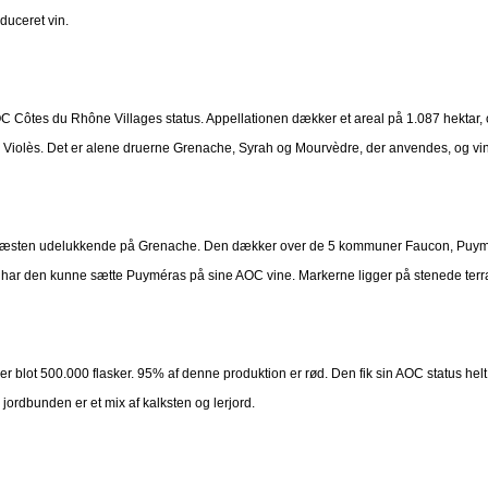
duceret vin.
sin AOC Côtes du Rhône Villages status. Appellationen dækker et areal på 1.087 hekta
iolès. Det er alene druerne Grenache, Syrah og Mourvèdre, der anvendes, og vinen
 Næsten udelukkende på Grenache. Den dækker over de 5 kommuner Faucon, Puymér
 har den kunne sætte Puyméras på sine AOC vine. Markerne ligger på stenede terra
er blot 500.000 flasker. 95% af denne produktion er rød. Den fik sin AOC status helt 
ordbunden er et mix af kalksten og lerjord.