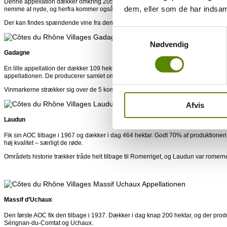
Denne appellation dækker omkring 205 hektar, og fik sin AOC status tilbage i 196
dem, eller som de har indsaml
nemme at nyde, og herfra kommer også en reet populær Rosé.
Der kan findes spændende vine fra denne appellation, og byen er bestemt et besø
Samtykkevalg
Nødvendig
Gadagne
En lille appellation der dækker 109 hektar, og hvor der udelukkende produceres rød
appellationen. De producerer samlet omkring 400.000 flasker årligt.
Vinmarkerne strækker sig over de 5 kommuner Caumontsur- Durance, Châteauneu
Afvis
Laudun
Fik sin AOC tilbage i 1967 og dækker i dag 464 hektar. Godt 70% af produktionen e
høj kvalitet – særligt de røde.
Områdets historie trækker tråde helt tilbage til Romerriget, og Laudun var romer
Massif d’Uchaux
Den første AOC fik den tilbage i 1937. Dækker i dag knap 200 hektar, og der pro
Sérignan-du-Comtat og Uchaux.