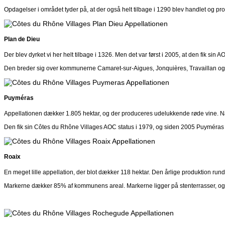
Opdagelser i området tyder på, at der også helt tilbage i 1290 blev handlet og pro
Plan de Dieu
Der blev dyrket vi her helt tilbage i 1326. Men det var først i 2005, at den fik 
Den breder sig over kommunerne Camaret-sur-Aigues, Jonquières, Travaillan og V
Puyméras
Appellationen dækker 1.805 hektar, og der produceres udelukkende røde vine.
Den fik sin Côtes du Rhône Villages AOC status i 1979, og siden 2005 Puyméras
Roaix
En meget lille appellation, der blot dækker 118 hektar. Den årlige produktion rund
Markerne dækker 85% af kommunens areal. Markerne ligger på stenterrasser, og j