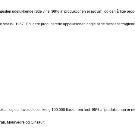
æsten udelukkende røde vine (98% af produktionen er rødvin), og den årlige produkt
status i 1967. Tidligere producerede appellationen nogle af de mest eftertragtede
hektar, og der laves blot omkring 100.000 flasker om året. 95% af produktionen er 
yrah, Mourvèdre og Cinsault.