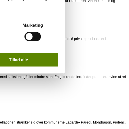
nge, men kan dog udvikle sig med et par år i kælderen. Vinene er lette og
Marketing
937. Der er ikke den store produktion, og blot 6 private producenter i
Tillad alle
ed kalksten og/eller mindre sten. En glimrende terroir der producerer vine af ret
Appellationen strækker sig over kommunerne Lagarde- Paréol, Mondragon, Piolenc,