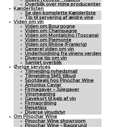
Overblik over mine producenter
Kælderlisten
Se den komplette Kælderliste
Tip til servering af ældre vine
Viden om vin
Viden om Bourgogne
Viden om Champagne
Viden om Montalcino (Toscana)
Viden om Piemonte
Viden om Rhône (Frankrig)
Generel viden om vin
Underholdning fra vinens verden
Diverse tip om vin
Samlet overblik
Øvrige services
Tilmelding nyhedsmail
Tilmelding SMS tilbud
Spotdeals hos Pinochar Wine
Antonius Caviar
Firmagaver – Julegaver
Vinsmagning
Gavekort til køb af vin
Firmaordning
Rejsetips
Diverse vinudstyr
Om Pinochar Wine
Pinochar Wine showroom
Pinochar Wine – Baggrund