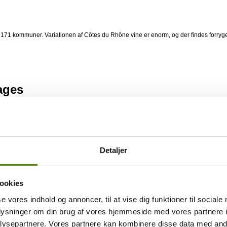
171 kommuner. Variationen af Côtes du Rhône vine er enorm, og der findes forrygen
ages
Detaljer
 af Côtes du Rhône Villages vine. Også her findes stort variation i både stilarter o
 Ardèche, Drôme, Gard og Vaucluse.
ookies
s du Rhône Village.
se vores indhold og annoncer, til at vise dig funktioner til sociale
oplysninger om din brug af vores hjemmeside med vores partnere i
ysepartnere. Vores partnere kan kombinere disse data med andr