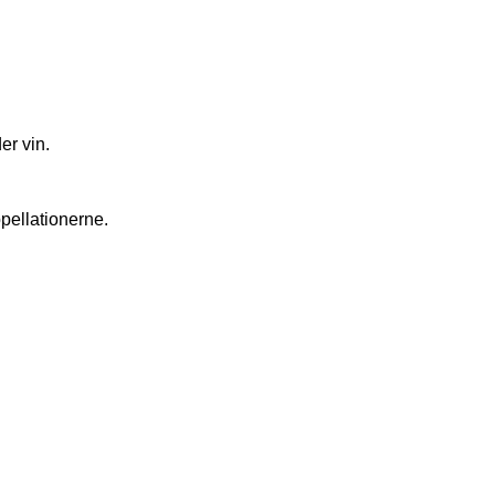
r vin.
ppellationerne.