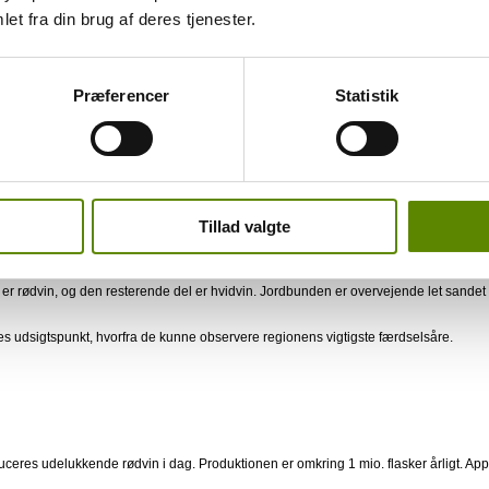
7 (Rosé) og 1971 (Rødvin). Vinene fra denne appellation skal ofte nydes som helt u
et fra din brug af deres tjenester.
g værd, hvis man er i området. 96% af produktionen er rødvin – resten er Rosé.
Præferencer
Statistik
vin. Beliggende blot et par kilometer fra Avignon fik den sin første AOC tilbage i 1
f-de-Gadagne, Morières-lès- Avignon, Saint-Saturnin-lès-Avignon og Vedène.
Tillad valgte
r rødvin, og den resterende del er hvidvin. Jordbunden er overvejende let sandet m
nes udsigtspunkt, hvorfra de kunne observere regionens vigtigste færdselsåre.
duceres udelukkende rødvin i dag. Produktionen er omkring 1 mio. flasker årligt. 