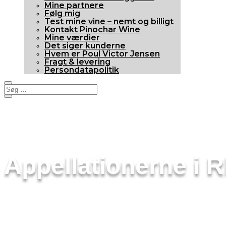
Mine partnere
Følg mig
Test mine vine – nemt og billigt
Kontakt Pinochar Wine
Mine værdier
Det siger kunderne
Hvem er Poul Victor Jensen
Fragt & levering
Persondatapolitik
Appellationerne i 