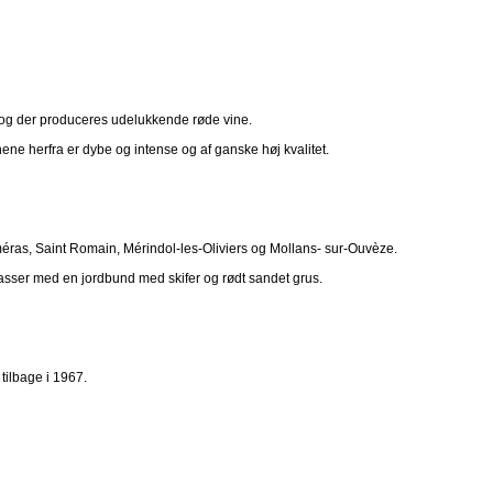
r, og der produceres udelukkende røde vine.
e herfra er dybe og intense og af ganske høj kvalitet.
as, Saint Romain, Mérindol-les-Oliviers og Mollans- sur-Ouvèze.
sser med en jordbund med skifer og rødt sandet grus.
tilbage i 1967.