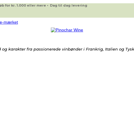
 for kr. 1.000 eller mere • Dag til dag levering
og karakter fra passionerede vinbønder i Frankrig, Italien og Tys