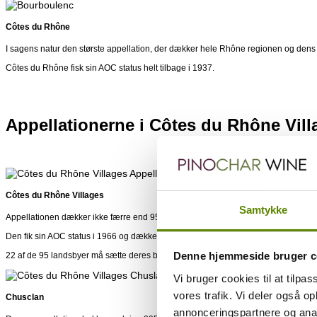
Côtes du Rhône
I sagens natur den største appellation, der dækker hele Rhône regionen og dens 
Côtes du Rhône fisk sin AOC status helt tilbage i 1937.
Appellationerne i Côtes du Rhône Vill
Côtes du Rhône Villages
Samtykke
Appellationen dækker ikke færre end 95 landsbyer, og udbuddet er derfor også stort
Den fik sin AOC status i 1966 og dækker 4 af de sydlige Rhône-departementer i
Denne hjemmeside bruger c
22 af de 95 landsbyer må sætte deres bynavn i forlængelse af betegnelsen Côte
Vi bruger cookies til at tilpas
vores trafik. Vi deler også 
Chusclan
annonceringspartnere og anal