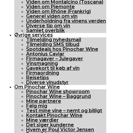
Viden om Montalcino (Toscana)
Viden om Piemonte
Viden om Rhône (Frankrig)
Generel viden om vin
Underholdning fra vinens verden
Diverse tip om vin
Samlet overblik
Øvrige services
Tilmelding nyhedsmail
Tilmelding SMS tilbud
Spotdeals hos Pinochar Wine
Antonius Caviar
Firmagaver – Julegaver
Vinsmagning
Gavekort til køb af vin
Firmaordning
Rejsetips
Diverse vinudstyr
Om Pinochar Wine
Pinochar Wine showroom
Pinochar Wine – Baggrund
Mine partnere
Følg mig
Test mine vine – nemt og billigt
Kontakt Pinochar Wine
Mine værdier
Det siger kunderne
Hvem er Poul Victor Jensen