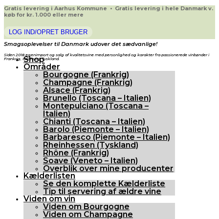
Gratis levering i Aarhus Kommune • Gratis levering i hele Danmark v.
køb for kr. 1.000 eller mere
LOG IND/OPRET BRUGER
Smagsoplevelser til Danmark udover det sædvanlige!
Siden 2018 egenimport og salg af kvalitetsvine med personlighed og karakter fra passionerede vinbønder i
Shop
Frankrig, Italien og Tyskland.
Områder
Bourgogne (Frankrig)
Champagne (Frankrig)
Alsace (Frankrig)
Brunello (Toscana – Italien)
Montepulciano (Toscana –
Italien)
Chianti (Toscana – Italien)
Barolo (Piemonte – Italien)
Barbaresco (Piemonte – Italien)
Rheinhessen (Tyskland)
Rhône (Frankrig)
Soave (Veneto – Italien)
Overblik over mine producenter
Kælderlisten
Se den komplette Kælderliste
Tip til servering af ældre vine
Viden om vin
Viden om Bourgogne
Viden om Champagne