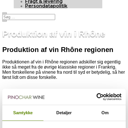
Fragt & levering
Persondatapolitik
Produktion af vin i Rhône
Produktion af vin Rhône regionen
Produktionen af vin i Rhône regionen adskiller sig egentlig
ikke så meget fra de øvrige klassiske regioner i Frankrig.
Men forskellene på vinene fra nord til syd er betydelig, så her
først lidt om disse forskelle.
Forskellene på nord og syd
Generelt kan det sige, at vinene fra syd er varmere i udtrykket
Samtykke
Detaljer
Om
og højere i alkohol.
Der er masser af gode køb at gøre i den sydlige del af