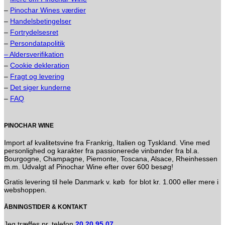
–
Pinochar Wines værdier
–
Handelsbetingelser
–
Fortrydelsesret
–
Persondatapolitik
– Aldersverifikation
–
Cookie dekleration
–
Fragt og levering
–
Det siger kunderne
–
FAQ
PINOCHAR WINE
Import af kvalitetsvine fra Frankrig, Italien og Tyskland. Vine med
personlighed og karakter fra passionerede vinbønder fra bl.a.
Bourgogne, Champagne, Piemonte, Toscana, Alsace, Rheinhessen
m.m. Udvalgt af Pinochar Wine efter over 600 besøg!
Gratis levering til hele Danmark v. køb for blot kr. 1.000 eller mere i
webshoppen.
ÅBNINGSTIDER & KONTAKT
Jeg træffes pr. telefon
20 20 95 07