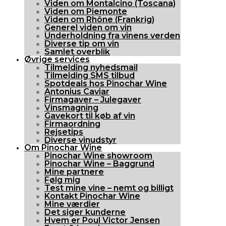
Viden om Montalcino (Toscana)
Viden om Piemonte
Viden om Rhône (Frankrig)
Generel viden om vin
Underholdning fra vinens verden
Diverse tip om vin
Samlet overblik
Øvrige services
Tilmelding nyhedsmail
Tilmelding SMS tilbud
Spotdeals hos Pinochar Wine
Antonius Caviar
Firmagaver – Julegaver
Vinsmagning
Gavekort til køb af vin
Firmaordning
Rejsetips
Diverse vinudstyr
Om Pinochar Wine
Pinochar Wine showroom
Pinochar Wine – Baggrund
Mine partnere
Følg mig
Test mine vine – nemt og billigt
Kontakt Pinochar Wine
Mine værdier
Det siger kunderne
Hvem er Poul Victor Jensen