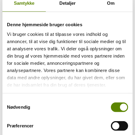
Du kan hente en kort over vinmarkerne i Bourgogne
HER
.
Samtykke
Detaljer
Om
Tilbage til appellationsoversigt
Kommuner som appellationen dækker
Denne hjemmeside bruger cookies
Den dækker 16 kommuner nord og syd for Beaune.
Vi bruger cookies til at tilpasse vores indhold og
annoncer, til at vise dig funktioner til sociale medier og til
Côte-d’Or
Auxey-Duresses, Blagny, Chassagne-Montrachet, Chorey-lès-
at analysere vores trafik. Vi deler også oplysninger om
Beaune, Ladoix-Serrigny, Meursault, Pernand-Vergelesses, Puligny-
din brug af vores hjemmeside med vores partnere inden
Montrachet, St.Aubin, St.Romain, Santenay og Savigny-lès-Beaune.
for sociale medier, annonceringspartnere og
Saône-et-Loire
analysepartnere. Vores partnere kan kombinere disse
Cheilly-lès-Maranges, Dezize-lès-Maranges, Remigny og
Sampigny-lès-Maranges.
data med andre oplysninger, du har givet dem, eller som
Areal
de har indsamlet fra din brug af deres tjenester.
Appellationen dækker 44,4 hektar.
Samtykkevalg
Vine
Nødvendig
Der produceres kun røde vine på Pinot Noir
Der må suppleres med bl.a. Chardonnay, Pinot Blanc og Pinot Gris.
Præferencer
Producenter der laver vine i denne appellation