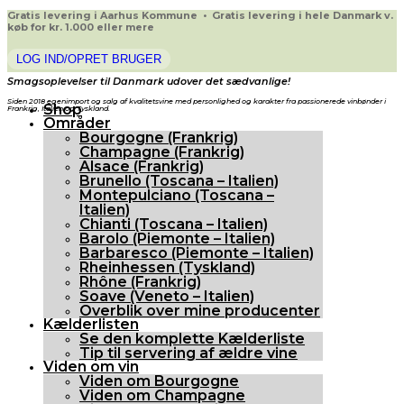
Gratis levering i Aarhus Kommune • Gratis levering i hele Danmark v.
køb for kr. 1.000 eller mere
LOG IND/OPRET BRUGER
Smagsoplevelser til Danmark udover det sædvanlige!
Siden 2018 egenimport og salg af kvalitetsvine med personlighed og karakter fra passionerede vinbønder i
Shop
Frankrig, Italien og Tyskland.
Områder
Bourgogne (Frankrig)
Champagne (Frankrig)
Alsace (Frankrig)
Brunello (Toscana – Italien)
Montepulciano (Toscana –
Italien)
Chianti (Toscana – Italien)
Barolo (Piemonte – Italien)
Barbaresco (Piemonte – Italien)
Rheinhessen (Tyskland)
Rhône (Frankrig)
Soave (Veneto – Italien)
Overblik over mine producenter
Kælderlisten
Se den komplette Kælderliste
Tip til servering af ældre vine
Viden om vin
Viden om Bourgogne
Viden om Champagne