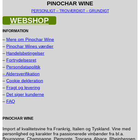
PINOCHAR WINE
PERSONLIGT – TROVÆRDIGT – GRUNDIGT
WEBSHOP
INFORMATION
–
Mere om Pinochar Wine
–
Pinochar Wines værdier
–
Handelsbetingelser
–
Fortrydelsesret
–
Persondatapolitik
– Aldersverifikation
–
Cookie dekleration
–
Fragt og levering
–
Det siger kunderne
–
FAQ
PINOCHAR WINE
Import af kvalitetsvine fra Frankrig, Italien og Tyskland. Vine med
personlighed og karakter fra passionerede vinbønder fra bl.a.
Bourgogne, Champagne, Piemonte, Toscana, Alsace, Rheinhessen