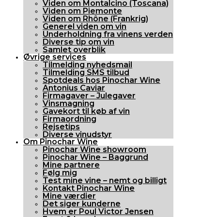
Viden om Montalcino (Toscana)
Viden om Piemonte
Viden om Rhône (Frankrig)
Generel viden om vin
Underholdning fra vinens verden
Diverse tip om vin
Samlet overblik
Øvrige services
Tilmelding nyhedsmail
Tilmelding SMS tilbud
Spotdeals hos Pinochar Wine
Antonius Caviar
Firmagaver – Julegaver
Vinsmagning
Gavekort til køb af vin
Firmaordning
Rejsetips
Diverse vinudstyr
Om Pinochar Wine
Pinochar Wine showroom
Pinochar Wine – Baggrund
Mine partnere
Følg mig
Test mine vine – nemt og billigt
Kontakt Pinochar Wine
Mine værdier
Det siger kunderne
Hvem er Poul Victor Jensen