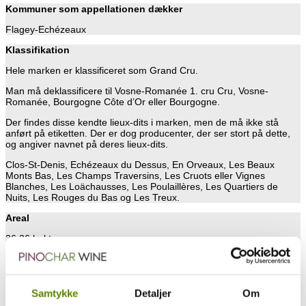
Kommuner som appellationen dækker
Flagey-Echézeaux
Klassifikation
Hele marken er klassificeret som Grand Cru.
Man må deklassificere til Vosne-Romanée 1. cru Cru, Vosne-
Romanée, Bourgogne Côte d’Or eller Bourgogne.
Der findes disse kendte lieux-dits i marken, men de må ikke stå
anført på etiketten. Der er dog producenter, der ser stort på dette,
og angiver navnet på deres lieux-dits.
Clos-St-Denis, Echézeaux du Dessus, En Orveaux, Les Beaux
Monts Bas, Les Champs Traversins, Les Cruots eller Vignes
Blanches, Les Loächausses, Les Poulaillères, Les Quartiers de
Nuits, Les Rouges du Bas og Les Treux.
Areal
36,26 hektar
Vine
Fra marken produceres udelukkende rødvin på Pinot Noir.
Samtykke
Detaljer
Om
Der må faktisk suppleres med Chardonnay, Pinot Blanc og Pinot