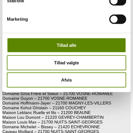
Statistik
Domaine Clerget Christian – 21640 VOUGEOT
Domaine du Comte Liger-Belair – 21700 VOSNE-ROMANEE
Domaine Coquard Loison Fleurot – 21640 FLAGEY-ECHEZEAUX
Domaine Coudray Bizot, Château D. Beaufort – 21200 BEAUNE
Marketing
Domaine des Perdrix – 71640 MERCUREY
Domaine du Château de Marsannay – 21160 MARSANNAY-LA-
COTE
Maison Drouhin Joseph – 21200 BEAUNE
Domaine Dujac – 21220 MOREY-SAINT-DENIS
Tillad alle
DVP Domaines & Vins de Propriété Bourgogne – 21700 NUITS-
SAINT-GEORGES
Domaine Faiveley – 21700 NUITS-SAINT-GEORGES
Domaine Felettig Gilbert et Christine – 21220 CHAMBOLLE-
Tillad valgte
MUSIGNY
Domaine Forey Père et Fils – 21700 VOSNE-ROMANEE
Domaine Gavignet Alain Maurice – 21700 NUITS-SAINT-GEORGES
Domaine Gerbet François – La Maison des Vins – 21700 VOSNE-
Afvis
ROMANEE
Domaine Gros Anne – 21700 VOSNE-ROMANEE
Domaine Gros Frère et Soeur – 21700 VOSNE-ROMANEE
Domaine Guyon – 21700 VOSNE-ROMANEE
Domaine Hoffmann-Jayer – 21700 MAGNY-LES-VILLERS
Domaine Kohut Ghislain – 21160 COUCHEY
Maison Leblanc Ruelle et fils – 21200 BEAUNE
Maison Lou Dumont – 21220 GEVREY-CHAMBERTIN
Maison Louis Max – 21700 NUITS-SAINT-GEORGES
Domaine Michelet – Bissey – 21420 ECHEVRONNE
Caveau Moillard – 21700 NUITS-SAINT-GEORGES