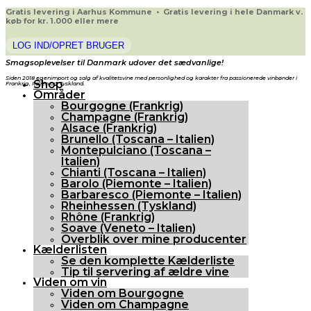
Gratis levering i Aarhus Kommune • Gratis levering i hele Danmark v.
køb for kr. 1.000 eller mere
LOG IND/OPRET BRUGER
Smagsoplevelser til Danmark udover det sædvanlige!
Siden 2018 egenimport og salg af kvalitetsvine med personlighed og karakter fra passionerede vinbønder i
Shop
Frankrig, Italien og Tyskland.
Områder
Bourgogne (Frankrig)
Champagne (Frankrig)
Alsace (Frankrig)
Brunello (Toscana – Italien)
Montepulciano (Toscana –
Italien)
Chianti (Toscana – Italien)
Barolo (Piemonte – Italien)
Barbaresco (Piemonte – Italien)
Rheinhessen (Tyskland)
Rhône (Frankrig)
Soave (Veneto – Italien)
Overblik over mine producenter
Kælderlisten
Se den komplette Kælderliste
Tip til servering af ældre vine
Viden om vin
Viden om Bourgogne
Viden om Champagne