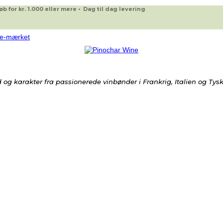
 for kr. 1.000 eller mere • Dag til dag levering
og karakter fra passionerede vinbønder i Frankrig, Italien og Tys