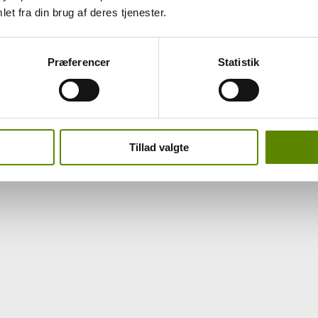
et fra din brug af deres tjenester.
Præferencer
Statistik
ringer i ejerforholdene i de enkelte markbesiddelser og Domainer. Lige
vem der laver vin herfra, samt hvor du kan finde dem.
arkeret med blåt, og du kan blot klikke på navnet og læse mere om prod
Tillad valgte
-LE-VINEUX)
LE-VINEUX)