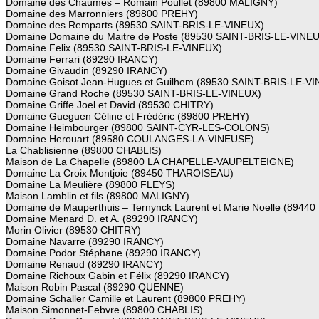
Domaine des Chaumes – Romain Poullet (89800 MALIGNY)
Domaine des Marronniers (89800 PREHY)
Domaine des Remparts (89530 SAINT-BRIS-LE-VINEUX)
Domaine Domaine du Maitre de Poste (89530 SAINT-BRIS-LE-VINE
Domaine Felix (89530 SAINT-BRIS-LE-VINEUX)
Domaine Ferrari (89290 IRANCY)
Domaine Givaudin (89290 IRANCY)
Domaine Goisot Jean-Hugues et Guilhem (89530 SAINT-BRIS-LE-V
Domaine Grand Roche (89530 SAINT-BRIS-LE-VINEUX)
Domaine Griffe Joel et David (89530 CHITRY)
Domaine Gueguen Céline et Frédéric (89800 PREHY)
Domaine Heimbourger (89800 SAINT-CYR-LES-COLONS)
Domaine Herouart (89580 COULANGES-LA-VINEUSE)
La Chablisienne (89800 CHABLIS)
Maison de La Chapelle (89800 LA CHAPELLE-VAUPELTEIGNE)
Domaine La Croix Montjoie (89450 THAROISEAU)
Domaine La Meulière (89800 FLEYS)
Maison Lamblin et fils (89800 MALIGNY)
Domaine de Mauperthuis – Ternynck Laurent et Marie Noelle (894
Domaine Menard D. et A. (89290 IRANCY)
Morin Olivier (89530 CHITRY)
Domaine Navarre (89290 IRANCY)
Domaine Podor Stéphane (89290 IRANCY)
Domaine Renaud (89290 IRANCY)
Domaine Richoux Gabin et Félix (89290 IRANCY)
Maison Robin Pascal (89290 QUENNE)
Domaine Schaller Camille et Laurent (89800 PREHY)
Maison Simonnet-Febvre (89800 CHABLIS)