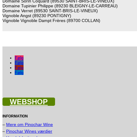
Domaine Sorin Coquard (89530 SAINT-BRIS-LE-VINEUX)
Domaine Tupinier Philippe (89230 BLEIGNY-LE-CARREAU)
Domaine Verret (89530 SAINT-BRIS-LE-VINEUX)
Vignoble Angst (89230 PONTIGNY)
Vignoble Vignoble Dampt Frères (89700 COLLAN)
Følg
Følg
Følg
Følg
WEBSHOP
INFORMATION
–
Mere om Pinochar Wine
–
Pinochar Wines værdier