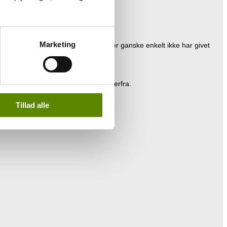
Marketing
ledes kan der være producenter, der ganske enkelt ikke har givet
ucenten, og vinene jeg importerer derfra.
Tillad alle