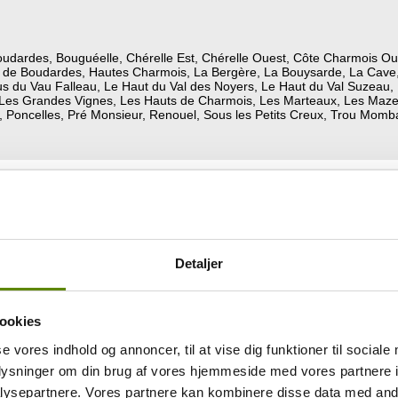
Boudardes, Bouguéelle, Chérelle Est, Chérelle Ouest, Côte Charmois Ou
 de Boudardes, Hautes Charmois, La Bergère, La Bouysarde, La Cave, 
s du Vau Falleau, Le Haut du Val des Noyers, Le Haut du Val Suzeau,
s, Les Grandes Vignes, Les Hauts de Charmois, Les Marteaux, Les Maze
 Poncelles, Pré Monsieur, Renouel, Sous les Petits Creux, Trou Momba
Detaljer
ookies
se vores indhold og annoncer, til at vise dig funktioner til sociale
oplysninger om din brug af vores hjemmeside med vores partnere i
ysepartnere. Vores partnere kan kombinere disse data med andr