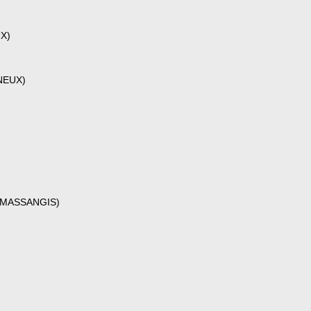
UX)
INEUX)
40 MASSANGIS)