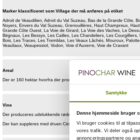
Marker klassificeret som Village der må anføres på etiket
Adroit de Veaudilien, Adroit du Val Suzeau, Bas de la Grande Côte, 
Noyers, Envers du Val Suzeau, Grenouillères, Haut Champreux, Haut
Grande Côte Ouest, La Voie de Girard, La Voie des Vaches, Le Dessu
Bégnaux, Les Bessys, Les Cailles, Les Chandeliers, Les Courgillier
Bois, Les Traces, Les Tremblas, Les Veaux Lâchés, Mouroux, Palotte,
Veauliaux, Veaupessiot, Vodon, Voie d’Auxerre, Voie de Cravant
Areal
Der er 160 hektar hvorfra der produceres røde og hvide vine.
Samtykke
Vine
Denne hjemmeside bruger c
Der produceres udelukkende røde vine på Pinot Noir.
Vi bruger cookies til at tilpas
Der kan suppleres med druen César (max. 10%).
vores trafik. Vi deler også 
annonceringspartnere og anal