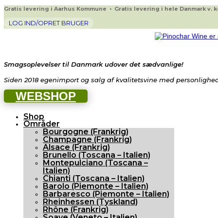
Gratis levering i Aarhus Kommune • Gratis levering i hele Danmark v. køb
LOG IND/OPRET BRUGER
Smagsoplevelser til Danmark udover det sædvanlige!
Siden 2018 egenimport og salg af kvalitetsvine med personlighed 
WEBSHOP
Shop
Områder
Bourgogne (Frankrig)
Champagne (Frankrig)
Alsace (Frankrig)
Brunello (Toscana – Italien)
Montepulciano (Toscana –
Italien)
Chianti (Toscana – Italien)
Barolo (Piemonte – Italien)
Barbaresco (Piemonte – Italien)
Rheinhessen (Tyskland)
Rhône (Frankrig)
Soave (Veneto – Italien)