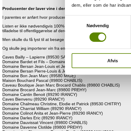
dem, eller som de har indsaml
Producenter der laver vine i denne appellation
I parentes er anført hvor producenten ligger.
Samtykkevalg
Nødvendig
Listen er ikke nødvendigvis 100% opdateret, da der løbende sker ænd
tilladelse til offentliggørelse af deres besiddelser.
Men skulle du få lyst til at besøge denne appellation, så kan du se, h
Og skulle jeg importerer vin fra en af producenterne, så er navnet m
Caves Bailly – Lapierre (89530 SAINT-BRIS-LE-VINEUX)
Afvis
Domaine Bardet et Fils – Domaine de la Borde (89310 NOYERS)
Domaine Bersan Jean-Louis et Jean-Christophe (89530 SAINT-BRIS
Domaine Bersan Pierre-Louis & Jean-François (89530 SAINT-BRIS-
Domaine Bon Jean Marc (89580 MIGE)
Maison Bouchard Pascal (89800 CHABLIS)
Caveau Boutique Jean Marc Brocard Chablis (89800 CHABLIS)
Domaine Brocard Jean-Marc (89800 PREHY)
Domaine Cantin Benoit (89290 IRANCY)
Caves Bienvenu (89290 IRANCY)
Domaine Chalmeau Christine, Elodie et Patrick (89530 CHITRY)
Domaine Charriat William (89290 IRANCY)
Domaine Colinot Anita et Jean-Pierre (89290 IRANCY)
Domaine Darles Eric (89290 IRANCY)
Domaine Dauvissat Vincent (89800 CHABLIS)
Domaine Davenne Clotilde (89800 PREHY)