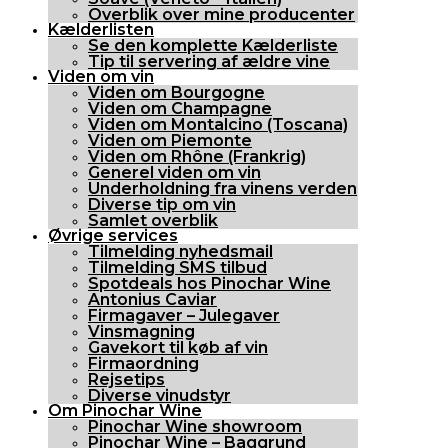
Overblik over mine producenter
Kælderlisten
Se den komplette Kælderliste
Tip til servering af ældre vine
Viden om vin
Viden om Bourgogne
Viden om Champagne
Viden om Montalcino (Toscana)
Viden om Piemonte
Viden om Rhône (Frankrig)
Generel viden om vin
Underholdning fra vinens verden
Diverse tip om vin
Samlet overblik
Øvrige services
Tilmelding nyhedsmail
Tilmelding SMS tilbud
Spotdeals hos Pinochar Wine
Antonius Caviar
Firmagaver – Julegaver
Vinsmagning
Gavekort til køb af vin
Firmaordning
Rejsetips
Diverse vinudstyr
Om Pinochar Wine
Pinochar Wine showroom
Pinochar Wine – Baggrund