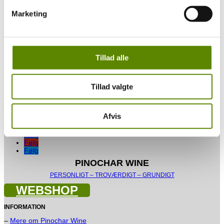
Domainer.
Marketing
Men skulle du få lyst til at besøge denne appellation, så kan du se,
hvem der laver vin herfra, samt hvor du kan finde dem. Ligeledes
kan der være producenter, der ganske enkelt ikke har givet tilladelse
til offentliggørelse af deres besiddelser.
Tillad alle
Og skulle jeg importerer vin fra en af producenterne, så er navnet
markeret med blåt, og du kan blot klikke på navnet og læse mere
om producenten, og vinene jeg importerer derfra.
Tillad valgte
Domaine de la Romanee Conti – 21700 VOSNE-ROMANEE
Det er en såkaldt monopol mark med blot én ejer.
Afvis
Følg
Følg
Følg
Følg
PINOCHAR WINE
PERSONLIGT – TROVÆRDIGT – GRUNDIGT
WEBSHOP
INFORMATION
–
Mere om Pinochar Wine