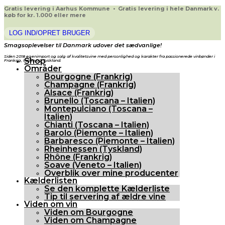
Gratis levering i Aarhus Kommune • Gratis levering i hele Danmark v.
køb for kr. 1.000 eller mere
LOG IND/OPRET BRUGER
Smagsoplevelser til Danmark udover det sædvanlige!
Siden 2018 egenimport og salg af kvalitetsvine med personlighed og karakter fra passionerede vinbønder i
Shop
Frankrig, Italien og Tyskland.
Områder
Bourgogne (Frankrig)
Champagne (Frankrig)
Alsace (Frankrig)
Brunello (Toscana – Italien)
Montepulciano (Toscana –
Italien)
Chianti (Toscana – Italien)
Barolo (Piemonte – Italien)
Barbaresco (Piemonte – Italien)
Rheinhessen (Tyskland)
Rhône (Frankrig)
Soave (Veneto – Italien)
Overblik over mine producenter
Kælderlisten
Se den komplette Kælderliste
Tip til servering af ældre vine
Viden om vin
Viden om Bourgogne
Viden om Champagne