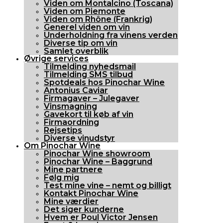
Viden om Montalcino (Toscana)
Viden om Piemonte
Viden om Rhône (Frankrig)
Generel viden om vin
Underholdning fra vinens verden
Diverse tip om vin
Samlet overblik
Øvrige services
Tilmelding nyhedsmail
Tilmelding SMS tilbud
Spotdeals hos Pinochar Wine
Antonius Caviar
Firmagaver – Julegaver
Vinsmagning
Gavekort til køb af vin
Firmaordning
Rejsetips
Diverse vinudstyr
Om Pinochar Wine
Pinochar Wine showroom
Pinochar Wine – Baggrund
Mine partnere
Følg mig
Test mine vine – nemt og billigt
Kontakt Pinochar Wine
Mine værdier
Det siger kunderne
Hvem er Poul Victor Jensen