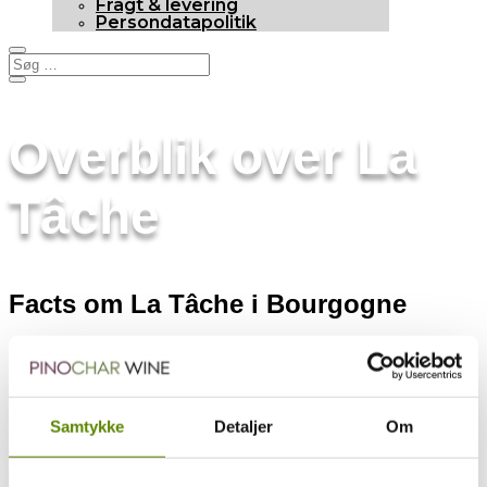
Fragt & levering
Persondatapolitik
Overblik over La
Tâche
Facts om La Tâche i Bourgogne
Her kan du se generelle facts om appellationen La Tâche.
En Grand Cru mark med egen appellation.
Du kan hente en kort over vinmarkerne i Vosne-Romanée
Samtykke
Detaljer
Om
HER
.
Tilbage til appellationsoversigt