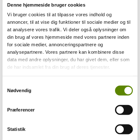
Denne hjemmeside bruger cookies
Kommuner som appellationen dækker
Vi bruger cookies til at tilpasse vores indhold og
Vosne-Romanée
annoncer, til at vise dig funktioner til sociale medier og til
Klassifikation
at analysere vores trafik. Vi deler også oplysninger om
din brug af vores hjemmeside med vores partnere inden
Hele marken er klassificeret som Grand Cru.
for sociale medier, annonceringspartnere og
Man må deklassificere til Vosne-Romanée 1. cru, Vosne-Romanée,
analysepartnere. Vores partnere kan kombinere disse
Bourgogne Côte d’Or og Bourgogne.
data med andre oplysninger, du har givet dem, eller som
Marken har to lieux-dits. La Tâche (1.41 ha) og en del af Les
Gaudichots.
de har indsamlet fra din brug af deres tjenester.
Areal
Samtykkevalg
6,06 hektar
Nødvendig
Vine
Fra marken produceres udelukkende rødvin på Pinot Noir.
Præferencer
Producenter der laver vine i denne appellation
I parentes er anført hvor producenten ligger.
Statistik
Listen er ikke nødvendigvis 100% opdateret, da der løbende sker
ændringer i ejerforholdene i de enkelte markbesiddelser og