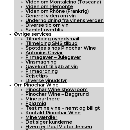
Viden om Montalcino (Toscana)
Viden om Piemonte
Viden om Rhône (Frankrig)
Generel viden om vin
Underholdning fra vinens verden
Diverse tip om vin
Samlet overblik
Øvrige services
Tilmelding nyhedsmail
Tilmelding SMS tilbud
Spotdeals hos Pinochar Wine
Antonius Caviar
Firmagaver – Julegaver
Vinsmagning
Gavekort til køb af vin
Firmaordning
Rejsetips
Diverse vinudstyr
Om Pinochar Wine
Pinochar Wine showroom
Pinochar Wine – Baggrund
Mine partnere
Følg mig
Test mine vine – nemt og billigt
Kontakt Pinochar Wine
Mine værdier
Det siger kunderne
Hvem er Poul Victor Jensen