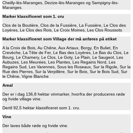
Cheilly-lès-Maranges, Dezize-lès-Maranges og Sampigny-lès-
Maranges.
Marker klassificeret som 1. cru
Clos de la Boutière, Clos de la Fussière, La Fussière, Le Clos des
Loyères, Le Clos des Rois, Le Croix Moines, Les Clos Roussots
Marker klassificeret som Village der må anføres på etiket
A la Croix de Bois, Au Chêne, Aux Artaux, Borgy, En Buliet, En
Crevèche, La Tête de Fer, Le Bas des Loyères, Le Bas du Clos, Le
Bourg, Le Chamery, Le Clos, Le Goty, Le Plain, Le Saugeot, Les
Aubuzes, Les Meurées, Les Plantes, Les Regains Nord, Les
Regains Sud, Les Varennes, Sous les Roseaux, Sur la Rigole, Sur la
Rue des Pierres, Sur la Verpillère, Sur le Bois, Sur le Bois Sud, Sur
le Chêne, Vigne Blanche
Areal
Der er i dag 136,8 hektar vinmarker, hvorfra der produceres røde
og hvide village vine.
Dertil 92,5 hektar klassificeret som 1. cru.
Vine
Der laves både røde og hvide vine.