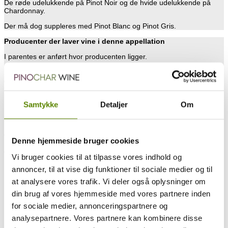
De røde udelukkende på Pinot Noir og de hvide udelukkende på
Chardonnay.
Der må dog suppleres med Pinot Blanc og Pinot Gris.
Producenter der laver vine i denne appellation
I parentes er anført hvor producenten ligger.
Listen er ikke nødvendigvis 100% opdateret, da der løbende sker
ændringer i ejerforholdene i de enkelte markbesiddelser og
Domainer. Ligeledes kan der være producenter, der ganske enkelt
ikke har givet tilladelse til offentliggørelse af deres besiddelser.
Samtykke
Detaljer
Om
Men skulle du få lyst til at besøge denne appellation, så kan du se,
hvem der laver vin herfra, samt hvor du kan finde dem.
Og skulle jeg importerer vin fra en af producenterne, så er navnet
Denne hjemmeside bruger cookies
markeret med blåt, og du kan blot klikke på navnet og læse mere
om producenten, og vinene jeg importerer derfra.
Vi bruger cookies til at tilpasse vores indhold og
Domaine Bachelet Vincent – 21190 CHASSAGNE-MONTRACHET
annoncer, til at vise dig funktioner til sociale medier og til
Domaine Bachey-Legros – 21590 SANTENAY
at analysere vores trafik. Vi deler også oplysninger om
Domaine Bardollet Jean-Pierre – 21590 SANTENAY
Domaine Battault Jean Marc – 71150 DEZIZE-LES-MARANGES
din brug af vores hjemmeside med vores partnere inden
Domaine Belland Roger – 21590 SANTENAY
for sociale medier, annonceringspartnere og
Domaine Bellavoine Caroline – 71510 SAINT-SERNIN-DU-PLAIN
Maison Boisset Jean-Claude – 21700 NUITS-SAINT-GEORGES
analysepartnere. Vores partnere kan kombinere disse
Domaine Bouthenet Jean-François – 71150 CHEILLY-LES-