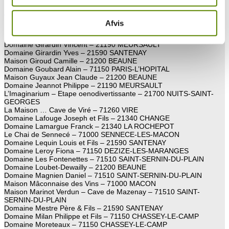
Domaine Duchemin – 71150 SAMPIGNY-LES-MARANGES
Domaine Edmond Monnot et fils – 71150 DEZIZE-LES-MARANGES
Domaine Fornerot Jerome – 21190 SAINT-AUBIN
Afvis
Domaine Gadant Marie-Christine – Domaine Le Clos Voyen –
71490 SAINT-MAURICE-LES-COUCHES
Domaine Girardin Vincent – 21190 MEURSAULT
Domaine Girardin Yves – 21590 SANTENAY
Maison Giroud Camille – 21200 BEAUNE
Domaine Goubard Alain – 71150 PARIS-L’HOPITAL
Maison Guyaux Jean Claude – 21200 BEAUNE
Domaine Jeannot Philippe – 21190 MEURSAULT
L’Imaginarium – Etape oenodivertissante – 21700 NUITS-SAINT-
GEORGES
La Maison … Cave de Viré – 71260 VIRE
Domaine Lafouge Joseph et Fils – 21340 CHANGE
Domaine Lamargue Franck – 21340 LA ROCHEPOT
Le Chai de Sennecé – 71000 SENNECE-LES-MACON
Domaine Lequin Louis et Fils – 21590 SANTENAY
Domaine Leroy Fiona – 71150 DEZIZE-LES-MARANGES
Domaine Les Fontenettes – 71510 SAINT-SERNIN-DU-PLAIN
Domaine Loubet-Dewailly – 21200 BEAUNE
Domaine Magnien Daniel – 71510 SAINT-SERNIN-DU-PLAIN
Maison Mâconnaise des Vins – 71000 MACON
Maison Marinot Verdun – Cave de Mazenay – 71510 SAINT-
SERNIN-DU-PLAIN
Domaine Mestre Père & Fils – 21590 SANTENAY
Domaine Milan Philippe et Fils – 71150 CHASSEY-LE-CAMP
Domaine Moreteaux – 71150 CHASSEY-LE-CAMP