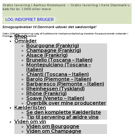
Gratis levering i Aarhus Kommune • Gratis levering i hele Danmark v.
køb for kr. 1.000 eller mere
LOG IND/OPRET BRUGER
Smagsoplevelser til Danmark udover det sædvanlige!
Siden 2018 egenimport og salg af kvalitetsvine med personlighed og karakter fra passionerede vinbønder i
Shop
Frankrig, Italien og Tyskland.
Områder
Bourgogne (Frankrig)
Champagne (Frankrig)
Alsace (Frankrig)
Brunello (Toscana – Italien)
Montepulciano (Toscana –
Italien)
Chianti (Toscana – Italien)
Barolo (Piemonte – Italien)
Barbaresco (Piemonte – Italien)
Rheinhessen (Tyskland)
Rhône (Frankrig)
Soave (Veneto – Italien)
Overblik over mine producenter
Kælderlisten
Se den komplette Kælderliste
Tip til servering af ældre vine
Viden om vin
Viden om Bourgogne
Viden om Champagne