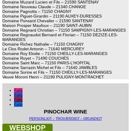
Domaine Muzard Lucien et Fils – 21590 SANTENAY
Domaine Nouveau Claude – 21340 CHANGE
Domaine Pagnotta – 71150 CHAGNY
Domaine Piguet-Girardin – 21190 AUXEY-DURESSES
Domaine Ponsard Chevalier – 21590 SANTENAY
Maison Prosper Maufoux – 21190 SAINT-AUBIN
Domaine Regnard Christian – 71150 SAMPIGNY-LES-MARANGES
Domaine Regnaudot Bernard et Florian – 71150 DEZIZE-LES-
MARANGES
Domaine Richez Nathalie – 71150 CHAGNY
Le Clos Rodet Antonin – 71640 MERCUREY
Domaine Roy Elodie – 71150 CHEILLY-LES-MARANGES
Domaine Royet – 71490 COUCHES
Domaine Saint Marc – 71150 PARIS-L’HOPITAL
Domaine Sarrazin Michel et Fils – 71640 JAMBLES
Domaine Sorine et Fils – 71150 CHEILLY-LES-MARANGES
Veuve Moroni Henri – 21190 PULIGNY-MONTRACHET
Følg
Følg
Følg
Følg
PINOCHAR WINE
PERSONLIGT – TROVÆRDIGT – GRUNDIGT
WEBSHOP