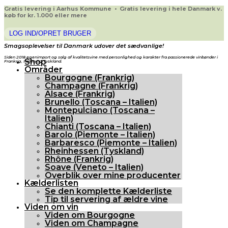
Gratis levering i Aarhus Kommune • Gratis levering i hele Danmark v.
køb for kr. 1.000 eller mere
LOG IND/OPRET BRUGER
Smagsoplevelser til Danmark udover det sædvanlige!
Siden 2018 egenimport og salg af kvalitetsvine med personlighed og karakter fra passionerede vinbønder i
Shop
Frankrig, Italien og Tyskland.
Områder
Bourgogne (Frankrig)
Champagne (Frankrig)
Alsace (Frankrig)
Brunello (Toscana – Italien)
Montepulciano (Toscana –
Italien)
Chianti (Toscana – Italien)
Barolo (Piemonte – Italien)
Barbaresco (Piemonte – Italien)
Rheinhessen (Tyskland)
Rhône (Frankrig)
Soave (Veneto – Italien)
Overblik over mine producenter
Kælderlisten
Se den komplette Kælderliste
Tip til servering af ældre vine
Viden om vin
Viden om Bourgogne
Viden om Champagne