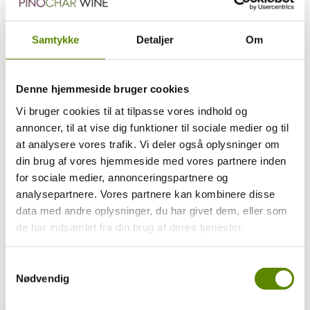
En Grand Cru mark med egen appellation.
Du kan hente en kort over vinmarkerne i Gevrey-Chambertin
Samtykke
Detaljer
Om
HER
.
Tilbage til appellationsoversigt
Denne hjemmeside bruger cookies
Kommuner som appellationen dækker
Vi bruger cookies til at tilpasse vores indhold og
Gevrey-Chambertin
annoncer, til at vise dig funktioner til sociale medier og til
Klassifikation
at analysere vores trafik. Vi deler også oplysninger om
Hele marken er klassificeret som Grand Cru.
din brug af vores hjemmeside med vores partnere inden
Man må deklassificere til Gevrey-Chambertin 1. cru, Gevrey-
for sociale medier, annonceringspartnere og
Chambertin, Bourgogne Côte d’Or eller Bourgogne.
analysepartnere. Vores partnere kan kombinere disse
Faktisk må Mazoyères-Chambertin gerne tappes som Charmes-
data med andre oplysninger, du har givet dem, eller som
Chambertin – men ikke omvendt. De to marker sammenlagt er den
de har indsamlet fra din brug af deres tjenester.
største Grand Cru mark i Gevrey-Chambertin – i alt 18.6 hektar. De
fleste vælger at tappe som Charmes, hvorfor man ikke ser så
mange Mazoyéres aftapninger.
Samtykkevalg
Areal
Nødvendig
18,6 hektar