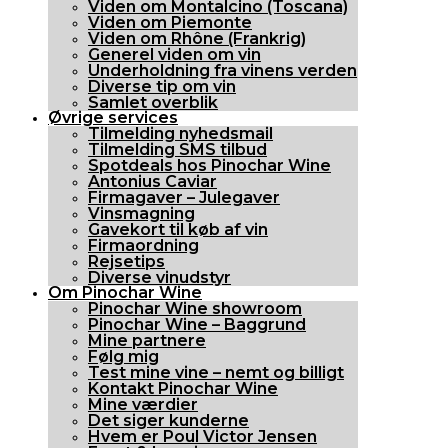
Viden om Montalcino (Toscana)
Viden om Piemonte
Viden om Rhône (Frankrig)
Generel viden om vin
Underholdning fra vinens verden
Diverse tip om vin
Samlet overblik
Øvrige services
Tilmelding nyhedsmail
Tilmelding SMS tilbud
Spotdeals hos Pinochar Wine
Antonius Caviar
Firmagaver – Julegaver
Vinsmagning
Gavekort til køb af vin
Firmaordning
Rejsetips
Diverse vinudstyr
Om Pinochar Wine
Pinochar Wine showroom
Pinochar Wine – Baggrund
Mine partnere
Følg mig
Test mine vine – nemt og billigt
Kontakt Pinochar Wine
Mine værdier
Det siger kunderne
Hvem er Poul Victor Jensen