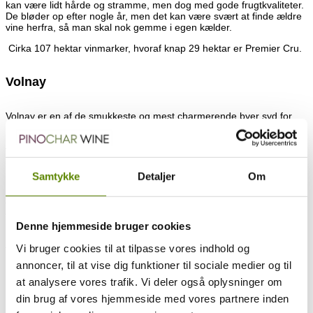
kan være lidt hårde og stramme, men dog med gode frugtkvaliteter.
De bløder op efter nogle år, men det kan være svært at finde ældre
vine herfra, så man skal nok gemme i egen kælder.
Cirka 107 hektar vinmarker, hvoraf knap 29 hektar er Premier Cru.
Volnay
Volnay er en af de smukkeste og mest charmerende byer syd for
Beaune. Den er beliggende mellem Meursault og Pommard, og
leverer vidunderlige røde vine. Flere mener, at det er her, man
finder de bedste røde vine syd for Beaune. Kør en tur op igennem
byen, og nyd udsigten fra toppen – det er et af de smukkest syn i
Bourgogne.
Samtykke
Detaljer
Om
Stilen i Volnay er uhyre elegant med lette og lyse vine. Men ta’ ikke
fejl – der er dybde, koncentration og kompleksitet i de bedste vine
fra denne kommune. Der laves udelukkende røde vine i Volnay, og
Denne hjemmeside bruger cookies
priserne er desværre også her på vej op. Men der er stadig gode
køb at gøre, selvom vi prismæssigt ligger en del højere end de
Vi bruger cookies til at tilpasse vores indhold og
tidligere omtalte kommuner i Côte de Beaune.
annoncer, til at vise dig funktioner til sociale medier og til
Cirka 213 hektar vinmarker, hvoraf knap 115 hektar er Premier Cru.
at analysere vores trafik. Vi deler også oplysninger om
din brug af vores hjemmeside med vores partnere inden
Pommard