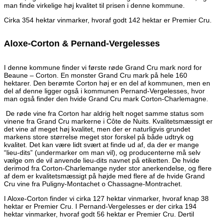
man finde virkelige høj kvalitet til prisen i denne kommune.
Cirka 354 hektar vinmarker, hvoraf godt 142 hektar er Premier Cru.
Aloxe-Corton & Pernand-Vergelesses
I denne kommune finder vi første røde Grand Cru mark nord for
Beaune – Corton. En monster Grand Cru mark på hele 160
hektarer. Den berømte Corton høj er en del af kommunen, men en
del af denne ligger også i kommunen Pernand-Vergelesses, hvor
man også finder den hvide Grand Cru mark Corton-Charlemagne.
De røde vine fra Corton har aldrig helt noget samme status som
vinene fra Grand Cru markerne i Côte de Nuits. Kvalitetsmæssigt er
det vine af meget høj kvalitet, men der er naturligvis grundet
markens store størrelse meget stor forskel på både udtryk og
kvalitet. Det kan være lidt svært at finde ud af, da der er mange
“lieu-dits” (undermarker om man vil), og producenterne må selv
vælge om de vil anvende lieu-dits navnet på etiketten. De hvide
derimod fra Corton-Charlemange nyder stor anerkendelse, og flere
af dem er kvalitetsmæssigt på højde med flere af de hvide Grand
Cru vine fra Puligny-Montachet o Chassagne-Montrachet.
I Aloxe-Corton finder vi cirka 127 hektar vinmarker, hvoraf knap 38
hektar er Premier Cru. I Pernand-Vergelesses er der cirka 194
hektar vinmarker, hvoraf godt 56 hektar er Premier Cru. Dertil