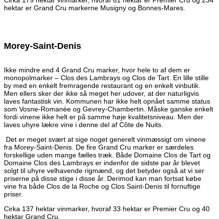
hektar er Grand Cru markerne Musigny og Bonnes-Mares.
Morey-Saint-Denis
Ikke mindre end 4 Grand Cru marker, hvor hele to af dem er
monopolmarker – Clos des Lambrays og Clos de Tart. En lille stille
by med en enkelt fremragende restaurant og en enkelt vinbutik.
Men ellers sker der ikke så meget her udover, at der naturligvis
laves fantastisk vin. Kommunen har ikke helt opnået samme status
som Vosne-Romanée og Gevrey-Chambertin. Måske ganske enkelt
fordi vinene ikke helt er på samme høje kvalitetsniveau. Men der
laves uhyre lækre vine i denne del af Côte de Nuits.
Det er meget svært at sige noget generelt vinmæssigt om vinene
fra Morey-Saint-Denis. De fire Grand Cru marker er særdeles
forskellige uden mange fælles træk. Både Domaine Clos de Tart og
Domaine Clos des Lambrays er indenfor de sidste par år blevet
solgt til uhyre velhavende rigmænd, og det betyder også at vi ser
priserne på disse stige i disse år. Derimod kan man fortsat købe
vine fra både Clos de la Roche og Clos Saint-Denis til fornuftige
priser.
Cirka 137 hektar vinmarker, hvoraf 33 hektar er Premier Cru og 40
hektar Grand Cru.