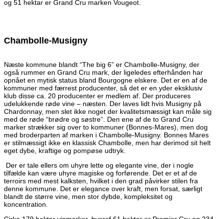
og 51 hektar er Grand Cru marken Vougeot.
Chambolle-Musigny
Næste kommune blandt “The big 6” er Chambolle-Musigny, der
også rummer en Grand Cru mark, der ligeledes efterhånden har
opnået en mytisk status bland Bourgogne elskere. Det er en af de
kommuner med færrest producenter, så det er en yder eksklusiv
klub disse ca. 20 producenter er medlem af. Der produceres
udelukkende røde vine – næsten. Der laves lidt hvis Musigny på
Chardonnay, men slet ikke noget der kvalitetsmæssigt kan måle sig
med de røde “brødre og søstre”. Den ene af de to Grand Cru
marker strækker sig over to kommuner (Bonnes-Mares), men dog
med broderparten af marken i Chambolle-Musigny. Bonnes Mares
er stilmæssigt ikke en klassisk Chambolle, men har derimod sit helt
eget dybe, kraftige og pompøse udtryk.
Der er tale ellers om uhyre lette og elegante vine, der i nogle
tilfælde kan være uhyre magiske og forførende. Det er et af de
terroirs med mest kalksten, hvilket i den grad påvirker stilen fra
denne kommune. Det er elegance over kraft, men forsat, særligt
blandt de større vine, men stor dybde, kompleksitet og
koncentration.
Cirka 179 hektar vinmarker, hvoraf 61 hektar er Premier Cru og 234