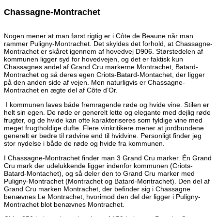
Chassagne-Montrachet
Nogen mener at man først rigtig er i Côte de Beaune når man
rammer Puligny-Montrachet. Det skyldes det forhold, at Chassagne-
Montrachet er skåret igennem af hovedvej D906. Størstedelen af
kommunen ligger syd for hovedvejen, og det er faktisk kun
Chassagnes andel af Grand Cru markerne Montrachet, Batard-
Montrachet og så deres egen Criots-Batard-Montachet, der ligger
på den anden side af vejen. Men naturligvis er Chassagne-
Montrachet en ægte del af Côte d’Or.
I kommunen laves både fremragende røde og hvide vine. Stilen er
helt sin egen. De røde er generelt lette og elegante med dejlig røde
frugter, og de hvide kan ofte karakteriseres som fyldige vine med
meget frugtholdige dufte. Flere vinkritikere mener at jordbundene
generelt er bedre til rødvine end til hvidvine. Personligt finder jeg
stor nydelse i både de røde og hvide fra kommunen.
I Chassagne-Montrachet finder man 3 Grand Cru marker. Én Grand
Cru mark der udelukkende ligger indenfor kommunen (Criots-
Batard-Montachet), og så deler den to Grand Cru marker med
Puligny-Montrachet (Montrachet og Batard-Montrachet). Den del af
Grand Cru marken Montrachet, der befinder sig i Chassagne
benævnes Le Montrachet, hvorimod den del der ligger i Puligny-
Montrachet blot benævnes Montrachet.