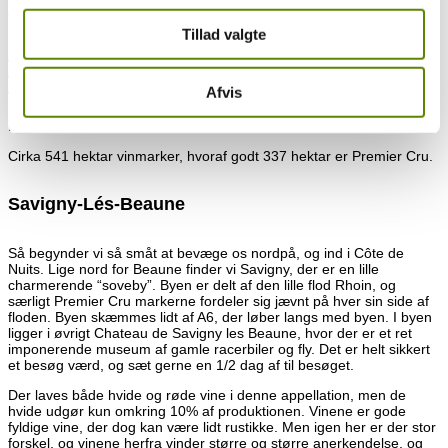
hver lørdag altid et besøg værd. Men udover alt dette, så er Beaune
faktisk en ret væsentlig kommune/appellation i Bourgogne.
Tillad valgte
Vinene fra Beaune er i min optik undervurderet, og man kan finde
virkelig lækre vine herfra. Der laves rigtig meget ordinær Bourgogne
vin, men der er en perlerække af flotte Premier Cru terroirs på
Afvis
vestlige side, hvor markerne ligger på skråninger og kigger ned over
byen – virkelig smukt! Der laves både hvide og røde vine omkring
Beaune.
Cirka 541 hektar vinmarker, hvoraf godt 337 hektar er Premier Cru.
Savigny-Lés-Beaune
Så begynder vi så småt at bevæge os nordpå, og ind i Côte de
Nuits. Lige nord for Beaune finder vi Savigny, der er en lille
charmerende “soveby”. Byen er delt af den lille flod Rhoin, og
særligt Premier Cru markerne fordeler sig jævnt på hver sin side af
floden. Byen skæmmes lidt af A6, der løber langs med byen. I byen
ligger i øvrigt Chateau de Savigny les Beaune, hvor der er et ret
imponerende museum af gamle racerbiler og fly. Det er helt sikkert
et besøg værd, og sæt gerne en 1/2 dag af til besøget.
Der laves både hvide og røde vine i denne appellation, men de
hvide udgør kun omkring 10% af produktionen. Vinene er gode
fyldige vine, der dog kan være lidt rustikke. Men igen her er der stor
forskel, og vinene herfra vinder større og større anerkendelse, og