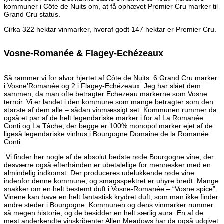
kommuner i Côte de Nuits om, at få ophævet Premier Cru marker til
Grand Cru status.
Cirka 322 hektar vinmarker, hvoraf godt 147 hektar er Premier Cru.
Vosne-Romanée & Flagey-Echézeaux
Så rammer vi for alvor hjertet af Côte de Nuits. 6 Grand Cru marker
i Vosne’Romanée og 2 i Flagey-Echézeaux. Jeg har slået dem
sammen, da man ofte betragter Echezeau markerne som Vosne
terroir. Vi er landet i den kommune som mange betragter som den
største af dem alle – sådan vinmæssigt set. Kommunen rummer da
også et par af de helt legendariske marker i for af La Romanée
Conti og La Tâche, der begge er 100% monopol marker ejet af de
ligeså legendariske vinhus i Bourgogne Domaine de la Romanée
Conti.
Vi finder her nogle af de absolut bedste røde Bourgogne vine, der
desværre også efterhånden er ubetalelige for mennesker med en
almindelig indkomst. Der produceres udelukkende røde vine
indenfor denne kommune, og smagsspektret er uhyre bredt. Mange
snakker om en helt bestemt duft i Vosne-Romanée – “Vosne spice”.
Vinene kan have en helt fantastisk krydret duft, som man ikke finder
andre steder i Bourgogne. Kommunen og dens vinmarker rummer
så megen historie, og de besidder en helt særlig aura. En af de
mest anderkendte vinskribenter Allen Meadows har da også udgivet