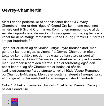
Gevrey-Chambertin
Sidst i denne perlerække af appellationer finder vi Gevrey-
Chambertin, der er den “rigeste” Grand Cru kommune med intet
mindre end 9 Grand Cru marker. Kommunen rummer nogle af de
ældste vinproducerende marker i Bourgognes historie, og har været
kendt for dens mange fantastiske Grand Cru og Premier Cru terroirs
i et par hundrede år.
Igen her er stilen og de vinøse udtryk uhyre bredspektret, men
generelt kan det siges, at vinene fra Gevrey-Chambertin ofte er
tætte og kompakte vine, der nogle gange kan være præget af
mange tanniner. Grand Cru markerne strækker sig et par kilometer
med Chambertin som den største. Den er formentlig også den
bedst kendte, og når Chambertin er bedst, så når de
kvalitetsniveauerne fra de største terroirs i både Vosne-Romanée
og Chambolle-Musigny. Men de er også her steget så meget i pris,
at mange aldrig får mulighed for at smage en stor Chambertin.
Cirka 454 hektar vinmarker, hvoraf 94 hektar er Premier Cru og 55
hektar Grand Cru.
Følg
Følg