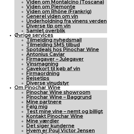
Viden om Montalcino (Toscana)
Viden om Piemonte
Viden om Rhône (Frankrig)
Generel viden om vin
Underholdning fra vinens verden
Diverse tip om vin
Samlet overblik
Øvrige services
Tilmelding nyhedsmail
Tilmelding SMS tilbud
Spotdeals hos Pinochar Wine
Antonius Caviar
Firmagaver – Julegaver
Vinsmagning
Gavekort til køb af vin
Firmaordning
Rejsetips
Diverse vinudstyr
Om Pinochar Wine
Pinochar Wine showroom
Pinochar Wine – Baggrund
Mine partnere
Følg mig
Test mine vine – nemt og billigt
Kontakt Pinochar Wine
Mine værdier
Det siger kunderne
Hvem er Poul Victor Jensen