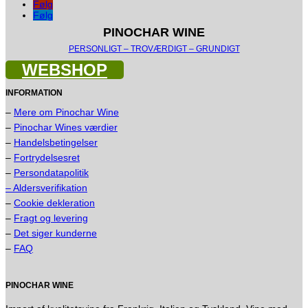
Følg
Følg
PINOCHAR WINE
PERSONLIGT – TROVÆRDIGT – GRUNDIGT
WEBSHOP
INFORMATION
–
Mere om Pinochar Wine
–
Pinochar Wines værdier
–
Handelsbetingelser
–
Fortrydelsesret
–
Persondatapolitik
– Aldersverifikation
–
Cookie dekleration
–
Fragt og levering
–
Det siger kunderne
–
FAQ
PINOCHAR WINE