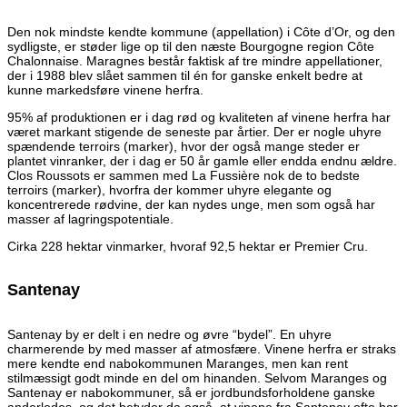
Den nok mindste kendte kommune (appellation) i Côte d’Or, og den
sydligste, er støder lige op til den næste Bourgogne region Côte
Chalonnaise. Maragnes består faktisk af tre mindre appellationer,
der i 1988 blev slået sammen til én for ganske enkelt bedre at
kunne markedsføre vinene herfra.
95% af produktionen er i dag rød og kvaliteten af vinene herfra har
været markant stigende de seneste par årtier. Der er nogle uhyre
spændende terroirs (marker), hvor der også mange steder er
plantet vinranker, der i dag er 50 år gamle eller endda endnu ældre.
Clos Roussots er sammen med La Fussière nok de to bedste
terroirs (marker), hvorfra der kommer uhyre elegante og
koncentrerede rødvine, der kan nydes unge, men som også har
masser af lagringspotentiale.
Cirka 228 hektar vinmarker, hvoraf 92,5 hektar er Premier Cru.
Santenay
Santenay by er delt i en nedre og øvre “bydel”. En uhyre
charmerende by med masser af atmosfære. Vinene herfra er straks
mere kendte end nabokommunen Maranges, men kan rent
stilmæssigt godt minde en del om hinanden. Selvom Maranges og
Santenay er nabokommuner, så er jordbundsforholdene ganske