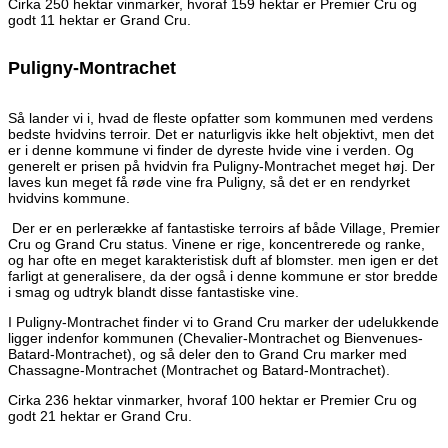
Cirka 250 hektar vinmarker, hvoraf 159 hektar er Premier Cru og
godt 11 hektar er Grand Cru.
Puligny-Montrachet
Så lander vi i, hvad de fleste opfatter som kommunen med verdens
bedste hvidvins terroir. Det er naturligvis ikke helt objektivt, men det
er i denne kommune vi finder de dyreste hvide vine i verden. Og
generelt er prisen på hvidvin fra Puligny-Montrachet meget høj. Der
laves kun meget få røde vine fra Puligny, så det er en rendyrket
hvidvins kommune.
Der er en perlerække af fantastiske terroirs af både Village, Premier
Cru og Grand Cru status. Vinene er rige, koncentrerede og ranke,
og har ofte en meget karakteristisk duft af blomster. men igen er det
farligt at generalisere, da der også i denne kommune er stor bredde
i smag og udtryk blandt disse fantastiske vine.
I Puligny-Montrachet finder vi to Grand Cru marker der udelukkende
ligger indenfor kommunen (Chevalier-Montrachet og Bienvenues-
Batard-Montrachet), og så deler den to Grand Cru marker med
Chassagne-Montrachet (Montrachet og Batard-Montrachet).
Cirka 236 hektar vinmarker, hvoraf 100 hektar er Premier Cru og
godt 21 hektar er Grand Cru.