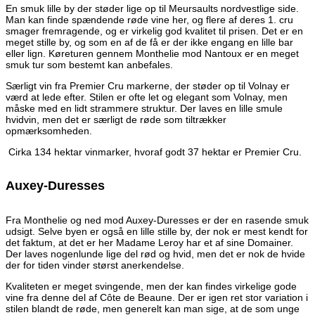
En smuk lille by der støder lige op til Meursaults nordvestlige side.
Man kan finde spændende røde vine her, og flere af deres 1. cru
smager fremragende, og er virkelig god kvalitet til prisen. Det er en
meget stille by, og som en af de få er der ikke engang en lille bar
eller lign. Køreturen gennem Monthelie mod Nantoux er en meget
smuk tur som bestemt kan anbefales.
Særligt vin fra Premier Cru markerne, der støder op til Volnay er
værd at lede efter. Stilen er ofte let og elegant som Volnay, men
måske med en lidt strammere struktur. Der laves en lille smule
hvidvin, men det er særligt de røde som tiltrækker
opmærksomheden.
Cirka 134 hektar vinmarker, hvoraf godt 37 hektar er Premier Cru.
Auxey-Duresses
Fra Monthelie og ned mod Auxey-Duresses er der en rasende smuk
udsigt. Selve byen er også en lille stille by, der nok er mest kendt for
det faktum, at det er her Madame Leroy har et af sine Domainer.
Der laves nogenlunde lige del rød og hvid, men det er nok de hvide
der for tiden vinder størst anerkendelse.
Kvaliteten er meget svingende, men der kan findes virkelige gode
vine fra denne del af Côte de Beaune. Der er igen ret stor variation i
stilen blandt de røde, men generelt kan man sige, at de som unge