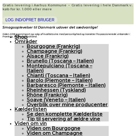
Gratis levering i Aarhus Kommune • Gratis levering i hele Danmark v.
køb for kr. 1.000 eller mere
LOG IND/OPRET BRUGER
Smagsoplevelser til Danmark udover det sædvanlige!
Siden 2018 egenimport og salg af kvalitetsvine med personlighed og karakter fra passionerede vinbønder i
Shop
Frankrig, Italien og Tyskland.
Områder
Bourgogne (Frankrig)
Champagne (Frankrig)
Alsace (Frankrig)
Brunello (Toscana – Italien)
Montepulciano (Toscana –
Italien)
Chianti (Toscana – Italien)
Barolo (Piemonte – Italien)
Barbaresco (Piemonte – Italien)
Rheinhessen (Tyskland)
Rhône (Frankrig)
Soave (Veneto – Italien)
Overblik over mine producenter
Kælderlisten
Se den komplette Kælderliste
Tip til servering af ældre vine
Viden om vin
Viden om Bourgogne
Viden om Champagne