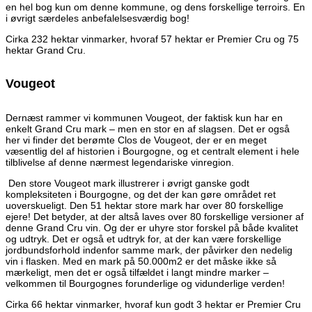
en hel bog kun om denne kommune, og dens forskellige terroirs. En
i øvrigt særdeles anbefalelsesværdig bog!
Cirka 232 hektar vinmarker, hvoraf 57 hektar er Premier Cru og 75
hektar Grand Cru.
Vougeot
Dernæst rammer vi kommunen Vougeot, der faktisk kun har en
enkelt Grand Cru mark – men en stor en af slagsen. Det er også
her vi finder det berømte Clos de Vougeot, der er en meget
væsentlig del af historien i Bourgogne, og et centralt element i hele
tilblivelse af denne nærmest legendariske vinregion.
Den store Vougeot mark illustrerer i øvrigt ganske godt
kompleksiteten i Bourgogne, og det der kan gøre området ret
uoverskueligt. Den 51 hektar store mark har over 80 forskellige
ejere! Det betyder, at der altså laves over 80 forskellige versioner af
denne Grand Cru vin. Og der er uhyre stor forskel på både kvalitet
og udtryk. Det er også et udtryk for, at der kan være forskellige
jordbundsforhold indenfor samme mark, der påvirker den nedelig
vin i flasken. Med en mark på 50.000m2 er det måske ikke så
mærkeligt, men det er også tilfældet i langt mindre marker –
velkommen til Bourgognes forunderlige og vidunderlige verden!
Cirka 66 hektar vinmarker, hvoraf kun godt 3 hektar er Premier Cru