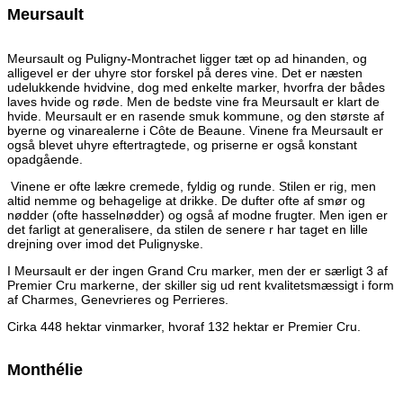
Meursault
Meursault og Puligny-Montrachet ligger tæt op ad hinanden, og
alligevel er der uhyre stor forskel på deres vine. Det er næsten
udelukkende hvidvine, dog med enkelte marker, hvorfra der bådes
laves hvide og røde. Men de bedste vine fra Meursault er klart de
hvide. Meursault er en rasende smuk kommune, og den største af
byerne og vinarealerne i Côte de Beaune. Vinene fra Meursault er
også blevet uhyre eftertragtede, og priserne er også konstant
opadgående.
Vinene er ofte lækre cremede, fyldig og runde. Stilen er rig, men
altid nemme og behagelige at drikke. De dufter ofte af smør og
nødder (ofte hasselnødder) og også af modne frugter. Men igen er
det farligt at generalisere, da stilen de senere r har taget en lille
drejning over imod det Pulignyske.
I Meursault er der ingen Grand Cru marker, men der er særligt 3 af
Premier Cru markerne, der skiller sig ud rent kvalitetsmæssigt i form
af Charmes, Genevrieres og Perrieres.
Cirka 448 hektar vinmarker, hvoraf 132 hektar er Premier Cru.
Monthélie