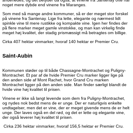
anderledes, og det betyder da også, at vinene fra Santenay ofte har
noget mere dybde end vinene fra Maranges.
Som med så mange andre kommuner, så er der meget stor forskel
på vinene fra Santenay. Lige fra lette, elegante og nærmest lidt
spinkle vine til mere rustikke og kompakte vine. Igen her findes der
på flere marker meget gamle vinstokke, og man kan virkelig finde
meget høj kvalitet, der stadig prismæssigt må betragtes om billige.
Cirka 407 hektar vinmarker, hvoraf 140 hektar er Premier Cru.
Saint-Aubin
Kommunen støder op til både Chassagne-Montrachet og Puligny-
Montrachet. Et par af de hvide Premier Cru marker ligger lige på
den anden side af Mont Rachet, hvor Grand Cru marken
Montrachet ligger på den anden side. Man finder særligt blandt de
hvide vine høj kvalitet til prisen.
Vinene er ikke så langt levende som dem fra Puligny-Montrachet,
og nydes nok bedst mens de er unge. Der er naturligvis enkelte
undtagelser, men det er vine, der er meget givende mens de er helt
unge. Der laves også en del rød, og det er lette og elegante vine,
der også leverer høj kvalitet til prisen.
Cirka 236 hektar vinmarker, hvoraf 156,5 hektar er Premier Cru.