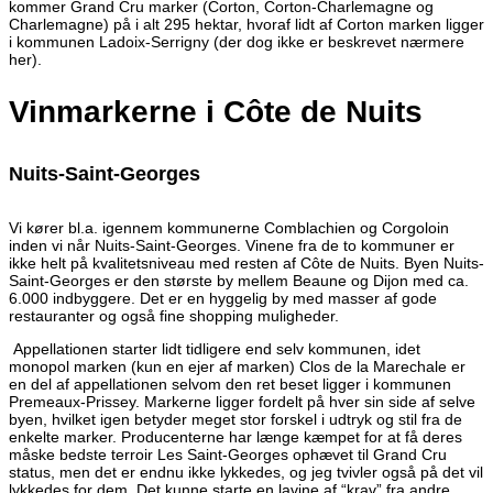
kommer Grand Cru marker (Corton, Corton-Charlemagne og
Charlemagne) på i alt 295 hektar, hvoraf lidt af Corton marken ligger
i kommunen Ladoix-Serrigny (der dog ikke er beskrevet nærmere
her).
Vinmarkerne i Côte de Nuits
Nuits-Saint-Georges
Vi kører bl.a. igennem kommunerne Comblachien og Corgoloin
inden vi når Nuits-Saint-Georges. Vinene fra de to kommuner er
ikke helt på kvalitetsniveau med resten af Côte de Nuits. Byen Nuits-
Saint-Georges er den største by mellem Beaune og Dijon med ca.
6.000 indbyggere. Det er en hyggelig by med masser af gode
restauranter og også fine shopping muligheder.
Appellationen starter lidt tidligere end selv kommunen, idet
monopol marken (kun en ejer af marken) Clos de la Marechale er
en del af appellationen selvom den ret beset ligger i kommunen
Premeaux-Prissey. Markerne ligger fordelt på hver sin side af selve
byen, hvilket igen betyder meget stor forskel i udtryk og stil fra de
enkelte marker. Producenterne har længe kæmpet for at få deres
måske bedste terroir Les Saint-Georges ophævet til Grand Cru
status, men det er endnu ikke lykkedes, og jeg tvivler også på det vil
lykkedes for dem. Det kunne starte en lavine af “krav” fra andre