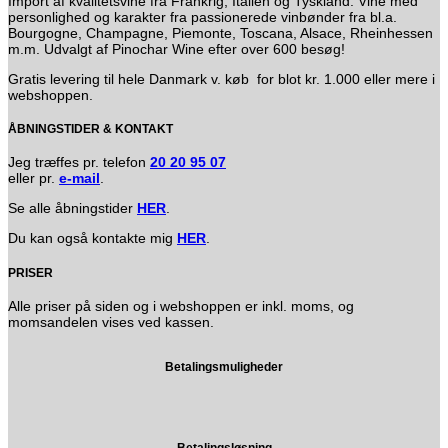
Import af kvalitetsvine fra Frankrig, Italien og Tyskland. Vine med
personlighed og karakter fra passionerede vinbønder fra bl.a.
Bourgogne, Champagne, Piemonte, Toscana, Alsace, Rheinhessen
m.m. Udvalgt af Pinochar Wine efter over 600 besøg!
Gratis levering til hele Danmark v. køb for blot kr. 1.000 eller mere i
webshoppen.
ÅBNINGSTIDER & KONTAKT
Jeg træffes pr. telefon
20 20 95 07
eller pr.
e-mail
.
Se alle åbningstider
HER
.
Du kan også kontakte mig
HER
.
PRISER
Alle priser på siden og i webshoppen er inkl. moms, og
momsandelen vises ved kassen.
Betalingsmuligheder