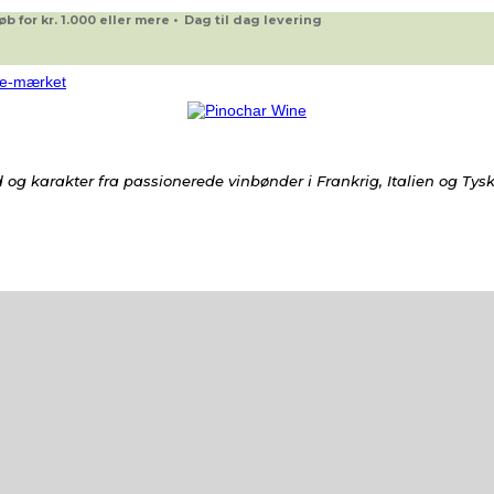
 for kr. 1.000 eller mere • Dag til dag levering
og karakter fra passionerede vinbønder i Frankrig, Italien og Tys