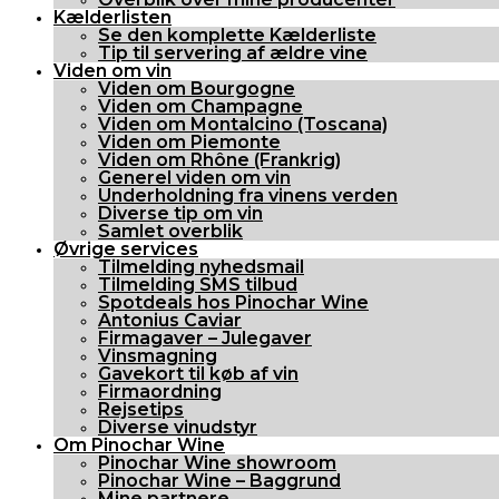
Kælderlisten
Se den komplette Kælderliste
Tip til servering af ældre vine
Viden om vin
Viden om Bourgogne
Viden om Champagne
Viden om Montalcino (Toscana)
Viden om Piemonte
Viden om Rhône (Frankrig)
Generel viden om vin
Underholdning fra vinens verden
Diverse tip om vin
Samlet overblik
Øvrige services
Tilmelding nyhedsmail
Tilmelding SMS tilbud
Spotdeals hos Pinochar Wine
Antonius Caviar
Firmagaver – Julegaver
Vinsmagning
Gavekort til køb af vin
Firmaordning
Rejsetips
Diverse vinudstyr
Om Pinochar Wine
Pinochar Wine showroom
Pinochar Wine – Baggrund
Mine partnere