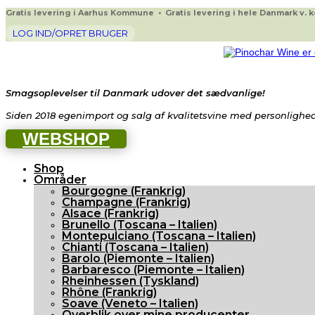
Gratis levering i Aarhus Kommune • Gratis levering i hele Danmark v. køb
LOG IND/OPRET BRUGER
Smagsoplevelser til Danmark udover det sædvanlige!
Siden 2018 egenimport og salg af kvalitetsvine med personlighed 
WEBSHOP
Shop
Områder
Bourgogne (Frankrig)
Champagne (Frankrig)
Alsace (Frankrig)
Brunello (Toscana – Italien)
Montepulciano (Toscana – Italien)
Chianti (Toscana – Italien)
Barolo (Piemonte – Italien)
Barbaresco (Piemonte – Italien)
Rheinhessen (Tyskland)
Rhône (Frankrig)
Soave (Veneto – Italien)
Overblik over mine producenter