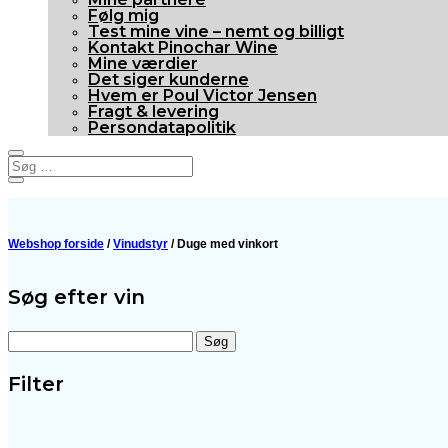
Følg mig
Test mine vine – nemt og billigt
Kontakt Pinochar Wine
Mine værdier
Det siger kunderne
Hvem er Poul Victor Jensen
Fragt & levering
Persondatapolitik
Webshop forside
/
Vinudstyr
/ Duge med vinkort
Søg efter vin
Søg
efter:
Filter