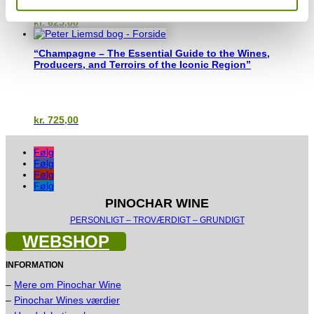
kr.
625,00
“Champagne – The Essential Guide to the Wines,
Producers, and Terroirs of the Iconic Region”
kr.
725,00
Følg
Følg
Følg
Følg
PINOCHAR WINE
PERSONLIGT – TROVÆRDIGT – GRUNDIGT
WEBSHOP
INFORMATION
–
Mere om Pinochar Wine
–
Pinochar Wines værdier