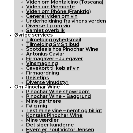
Viden om Montalcino (Toscana)
Viden om Piemonte
Viden om Rhône (Frankrig)
Generel viden om vin
Underholdning fra vinens verden
Diverse tip om vin
Samlet overblik
Øvrige services
Tilmelding nyhedsmail
Tilmelding SMS tilbud
Spotdeals hos Pinochar Wine
Antonius Caviar
Firmagaver – Julegaver
Vinsmagning
Gavekort til køb af vin
Firmaordning
Rejsetips
Diverse vinudstyr
Om Pinochar Wine
Pinochar Wine showroom
Pinochar Wine – Baggrund
Mine partnere
Følg mig
Test mine vine – nemt og billigt
Kontakt Pinochar Wine
Mine værdier
Det siger kunderne
Hvem er Poul Victor Jensen