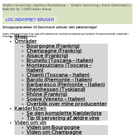
Gratis levering i Aarhus Kommune • Gratis levering i hele Danmark v.
køb for kr. 1.000 eller mere
LOG IND/OPRET BRUGER
Smagsoplevelser til Danmark udover det sædvanlige!
Siden 2018 egenimport og salg af kvalitetsvine med personlighed og karakter fra passionerede vinbønder i
Shop
Frankrig, Italien og Tyskland.
Områder
Bourgogne (Frankrig)
Champagne (Frankrig)
Alsace (Frankrig)
Brunello (Toscana – Italien)
Montepulciano (Toscana –
Italien)
Chianti (Toscana – Italien)
Barolo (Piemonte – Italien)
Barbaresco (Piemonte – Italien)
Rheinhessen (Tyskland)
Rhône (Frankrig)
Soave (Veneto – Italien)
Overblik over mine producenter
Kælderlisten
Se den komplette Kælderliste
Tip til servering af ældre vine
Viden om vin
Viden om Bourgogne
Viden om Champagne