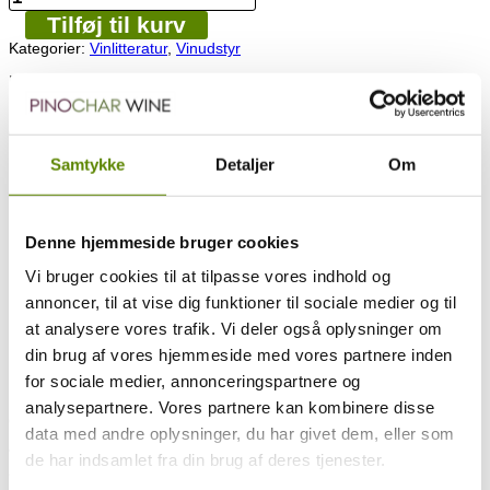
do
Tilføj til kurv
you
put
Kategorier:
Vinlitteratur
,
Vinudstyr
bubbles
in
En skøn og underholdende bog om Champagne.
Champagne?”
Rigt illustreret med underholdende illustrationer bliver man ledt
af
gennem denne skønne driks verden på en let forståelige facon.
Michel
Valade
Samtykke
Detaljer
Om
Den perfekte følgesvend til et godt glas Champagne.
og
Florence
Bogen er på Engelsk.
Humbert
antal
Denne hjemmeside bruger cookies
Handl sikkert og trygt hos Pinochar Wine
Vi bruger cookies til at tilpasse vores indhold og
annoncer, til at vise dig funktioner til sociale medier og til
Gratis levering i hele Danmark v. køb for blot
at analysere vores trafik. Vi deler også oplysninger om
kr. 1.000 eller mere i webshoppen
din brug af vores hjemmeside med vores partnere inden
Beskrivelse
for sociale medier, annonceringspartnere og
Evt. specifikationer
analysepartnere. Vores partnere kan kombinere disse
Om bogen på engelsk:
data med andre oplysninger, du har givet dem, eller som
“The three most quoted words to describe France are Paris, Love
de har indsamlet fra din brug af deres tjenester.
and Champagne.