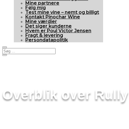
Mine partnere
Følg mig
Test mine vine – nemt og billigt
Kontakt Pinochar Wine
Mine værdier
Det siger kunderne
Hvem er Poul Victor Jensen
Fragt & levering
Persondatapolitik
Overblik over Rully