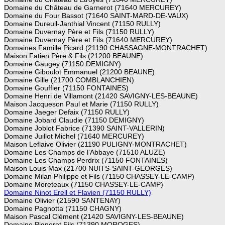
Domaine du Château de Garnerot (71640 MERCUREY)
Domaine du Four Bassot (71640 SAINT-MARD-DE-VAUX)
Domaine Dureuil-Janthial Vincent (71150 RULLY)
Domaine Duvernay Père et Fils (71150 RULLY)
Domaine Duvernay Père et Fils (71640 MERCUREY)
Domaines Famille Picard (21190 CHASSAGNE-MONTRACHET)
Maison Fatien Père & Fils (21200 BEAUNE)
Domaine Gaugey (71150 DEMIGNY)
Domaine Giboulot Emmanuel (21200 BEAUNE)
Domaine Gille (21700 COMBLANCHIEN)
Domaine Gouffier (71150 FONTAINES)
Domaine Henri de Villamont (21420 SAVIGNY-LES-BEAUNE)
Maison Jacqueson Paul et Marie (71150 RULLY)
Domaine Jaeger Defaix (71150 RULLY)
Domaine Jobard Claudie (71150 DEMIGNY)
Domaine Joblot Fabrice (71390 SAINT-VALLERIN)
Domaine Juillot Michel (71640 MERCUREY)
Maison Leflaive Olivier (21190 PULIGNY-MONTRACHET)
Domaine Les Champs de l’Abbaye (71510 ALUZE)
Domaine Les Champs Perdrix (71150 FONTAINES)
Maison Louis Max (21700 NUITS-SAINT-GEORGES)
Domaine Milan Philippe et Fils (71150 CHASSEY-LE-CAMP)
Domaine Moreteaux (71150 CHASSEY-LE-CAMP)
Domaine Ninot Erell et Flavien (71150 RULLY)
Domaine Olivier (21590 SANTENAY)
Domaine Pagnotta (71150 CHAGNY)
Maison Pascal Clément (21420 SAVIGNY-LES-BEAUNE)
Domaine Pigneret Fils (71390 MOROGES)