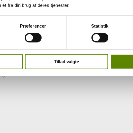
et fra din brug af deres tjenester.
Præferencer
Statistik
ringer i ejerforholdene i de enkelte markbesiddelser og Domainer. Lige
vem der laver vin herfra, samt hvor du kan finde dem.
arkeret med blåt, og du kan blot klikke på navnet og læse mere om prod
Tillad valgte
ES)