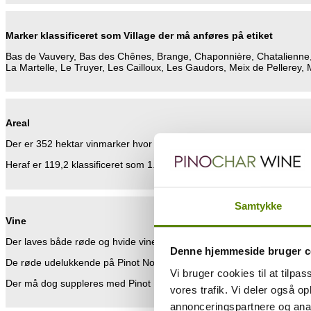
Marker klassificeret som Village der må anføres på etiket
Bas de Vauvery, Bas des Chênes, Brange, Chaponnière, Chatalienne, 
La Martelle, Le Truyer, Les Cailloux, Les Gaudors, Meix de Pellerey, 
Areal
Der er 352 hektar vinmarker hvor der produceres røde og hvide vine.
Heraf er 119,2 klassificeret som 1. cru.
Samtykke
Vine
Der laves både røde og hvide vine.
Denne hjemmeside bruger c
De røde udelukkende på Pinot Noir og de hvide udelukkende på Cha
Vi bruger cookies til at tilpas
Der må dog suppleres med Pinot Blanc og Pinot Gris.
vores trafik. Vi deler også 
annonceringspartnere og anal