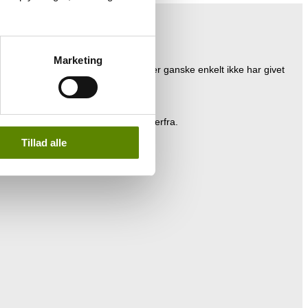
Marketing
ledes kan der være producenter, der ganske enkelt ikke har givet
ucenten, og vinene jeg importerer derfra.
Tillad alle