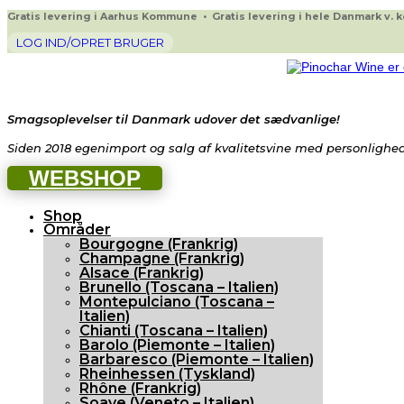
Gratis levering i Aarhus Kommune • Gratis levering i hele Danmark v. køb
LOG IND/OPRET BRUGER
Smagsoplevelser til Danmark udover det sædvanlige!
Siden 2018 egenimport og salg af kvalitetsvine med personlighed 
WEBSHOP
Shop
Områder
Bourgogne (Frankrig)
Champagne (Frankrig)
Alsace (Frankrig)
Brunello (Toscana – Italien)
Montepulciano (Toscana –
Italien)
Chianti (Toscana – Italien)
Barolo (Piemonte – Italien)
Barbaresco (Piemonte – Italien)
Rheinhessen (Tyskland)
Rhône (Frankrig)
Soave (Veneto – Italien)