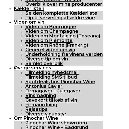
Overblik over mine producenter
Kælderlisten
Se den komplette Kælderliste
Tip til servering af ældre vine
Viden om vin
Viden om Bourgogne
Viden om Champagne
Viden om Montalcino (Toscana)
Viden om Piemonte
Viden om Rhône (Frankrig)
Generel viden om vin
Underholdning fra vinens verden
Diverse tip om vin
Samlet overblik
Øvrige services
Tilmelding nyhedsmail
Tilmelding SMS tilbud
Spotdeals hos Pinochar Wine
Antonius Caviar
Firmagaver – Julegaver
Vinsmagning
Gavekort til køb af vin
Firmaordning
Rejsetips
Diverse vinudstyr
Om Pinochar Wine
Pinochar Wine showroom
Pinochar Wine – Baggrund