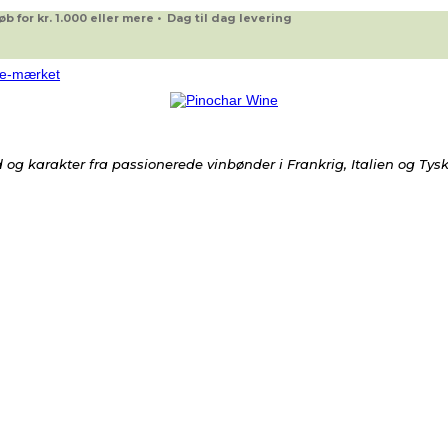
 for kr. 1.000 eller mere • Dag til dag levering
og karakter fra passionerede vinbønder i Frankrig, Italien og Tys