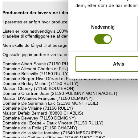
dem, eller som de har indsaml
Producenter der laver vine i denne appellation
Samtykkevalg
I parentes er anført hvor producenten ligger.
Nødvendig
Listen er ikke nødvendigvis 100% opdateret, da der løbende sker ænd
tilladelse til offentliggørelse af deres besiddelser.
Men skulle du få lyst til at besøge denne appellation, så kan du se, h
Og skulle jeg importerer vin fra en af producenterne, så er navnet m
Domaine Albert Sounit (71150 RULLY)
Afvis
Domaine Allexant Charles et Fils (21190 MERCEUIL)
Domaine Belleville (71150 RULLY)
Domaine Berger-Rive Gérard et Fils (71150 CHEILLY-LES-MARANG
Domaine Briday Michel (71150 RULLY)
Maison Chanzy (71150 BOUZERON)
Domaine Chartron Jean (21190 PULIGNY-MONTRACHET)
Maison D’Allaines François (71150 DEMIGNY)
Domaine De Suremain Eric (21190 MONTHELIE)
Domaine De Villaine (71150 RULLY)
Maison Defaix Bernard (89800 CHABLIS)
Domaine Devevey (71150 DEMIGNY)
Domaine de l’Ecette – Daux Vincent (71150 RULLY)
Domaine de la Folie (71150 CHAGNY)
Domaine de la vieille fontaine (71640 MERCUREY)
Domaine du Château d’Etroyes (71640 MERCUREY)