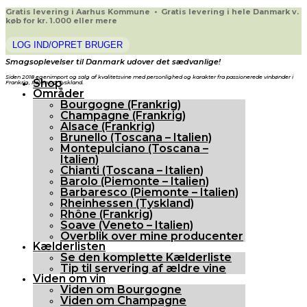
Gratis levering i Aarhus Kommune • Gratis levering i hele Danmark v.
køb for kr. 1.000 eller mere
LOG IND/OPRET BRUGER
Smagsoplevelser til Danmark udover det sædvanlige!
Siden 2018 egenimport og salg af kvalitetsvine med personlighed og karakter fra passionerede vinbønder i
Shop
Frankrig, Italien og Tyskland.
Områder
Bourgogne (Frankrig)
Champagne (Frankrig)
Alsace (Frankrig)
Brunello (Toscana – Italien)
Montepulciano (Toscana –
Italien)
Chianti (Toscana – Italien)
Barolo (Piemonte – Italien)
Barbaresco (Piemonte – Italien)
Rheinhessen (Tyskland)
Rhône (Frankrig)
Soave (Veneto – Italien)
Overblik over mine producenter
Kælderlisten
Se den komplette Kælderliste
Tip til servering af ældre vine
Viden om vin
Viden om Bourgogne
Viden om Champagne