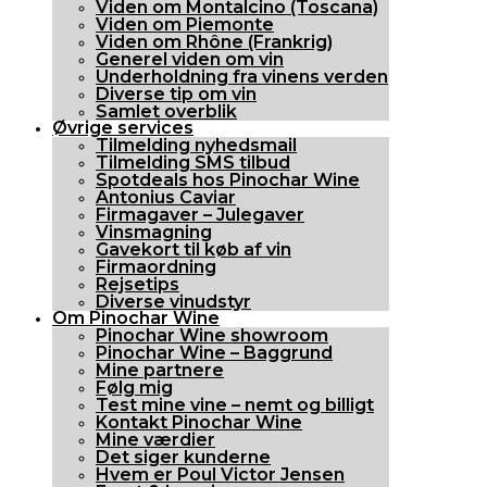
Viden om Montalcino (Toscana)
Viden om Piemonte
Viden om Rhône (Frankrig)
Generel viden om vin
Underholdning fra vinens verden
Diverse tip om vin
Samlet overblik
Øvrige services
Tilmelding nyhedsmail
Tilmelding SMS tilbud
Spotdeals hos Pinochar Wine
Antonius Caviar
Firmagaver – Julegaver
Vinsmagning
Gavekort til køb af vin
Firmaordning
Rejsetips
Diverse vinudstyr
Om Pinochar Wine
Pinochar Wine showroom
Pinochar Wine – Baggrund
Mine partnere
Følg mig
Test mine vine – nemt og billigt
Kontakt Pinochar Wine
Mine værdier
Det siger kunderne
Hvem er Poul Victor Jensen