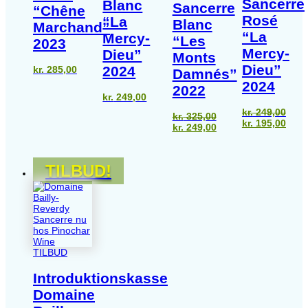
Sancerre
Blanc
Sancerre
“Chêne
Rosé
“La
Blanc
Marchand”
“La
Mercy-
“Les
2023
Mercy-
Dieu”
Monts
Dieu”
2024
kr.
285,00
Damnés”
2024
2022
kr.
249,00
kr.
249,00
kr.
325,00
Den
Den
kr.
195,00
Den
Den
kr.
249,00
oprindelige
aktu
oprindelige
aktuelle
pris
pris
pris
pris
var:
er:
var:
er:
kr. 249,00.
kr. 1
TILBUD!
kr. 325,00.
kr. 249,00.
TILBUD
Introduktionskasse
Domaine