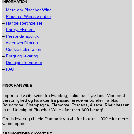
INFORMATION
–
Mere om Pinochar Wine
–
Pinochar Wines værdier
–
Handelsbetingelser
–
Fortrydelsesret
–
Persondatapolitik
– Aldersverifikation
–
Cookie dekleration
–
Fragt og levering
–
Det siger kunderne
–
FAQ
PINOCHAR WINE
Import af kvalitetsvine fra Frankrig, Italien og Tyskland. Vine med
personlighed og karakter fra passionerede vinbønder fra bl.a.
Bourgogne, Champagne, Piemonte, Toscana, Alsace, Rheinhessen
m.m. Udvalgt af Pinochar Wine efter over 600 besøg!
Gratis levering til hele Danmark v. køb for blot kr. 1.000 eller mere i
webshoppen.
ÅBNINGSTIDER & KONTAKT