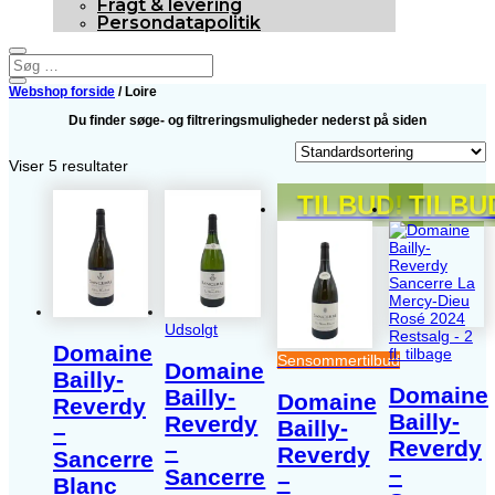
Fragt & levering
Persondatapolitik
Webshop forside
/ Loire
Du finder søge- og filtreringsmuligheder nederst på siden
Viser 5 resultater
TILBUD!
TILBU
Udsolgt
Restsalg - 2
Domaine
fl. tilbage
Sensommertilbud
Domaine
Bailly-
Domaine
Bailly-
Domaine
Reverdy
Bailly-
Reverdy
Bailly-
–
Reverdy
–
Reverdy
Sancerre
–
Sancerre
–
Blanc