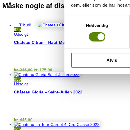
Måske nogle af disse vine også kunne
dem, eller som de har indsaml
Samtykkevalg
Du kunne også være interesseret i…
Tilbud!
Nødvendig
92p
Udsolgt
Château Citran – Haut-Medoc 2022
Afvis
Den
Den
kr.
245,00
kr.
175,00
oprindelige
aktuelle
pris
pris
95p
var:
er:
Udsolgt
kr. 245,00.
kr. 175,00.
Château Gloria – Saint-Julien 2022
kr.
445,00
94p