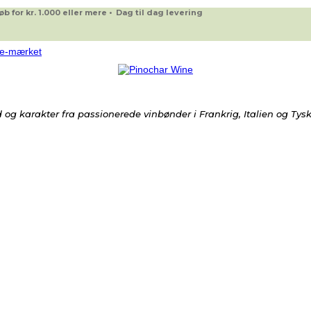
 for kr. 1.000 eller mere • Dag til dag levering
og karakter fra passionerede vinbønder i Frankrig, Italien og Tys