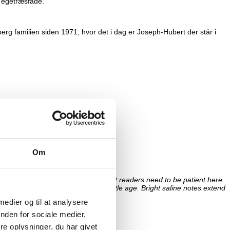
s egetræsfade.
rg familien siden 1971, hvor det i dag er Joseph-Hubert der står i
Om
itive for its long-term prospects, but readers need to be patient here.
le. I can’t wait to taste it with bottle age. Bright saline notes extend
 medier og til at analysere
nden for sociale medier,
e oplysninger, du har givet