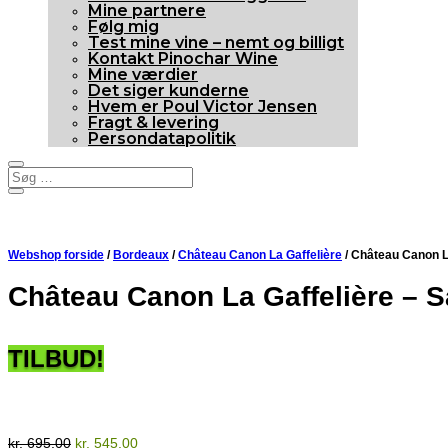
Mine partnere
Følg mig
Test mine vine – nemt og billigt
Kontakt Pinochar Wine
Mine værdier
Det siger kunderne
Hvem er Poul Victor Jensen
Fragt & levering
Persondatapolitik
Webshop forside
/
Bordeaux
/
Château Canon La Gaffelière
/ Château Canon L
Château Canon La Gaffelière – S
TILBUD!
96p
Anmelderrost
Den
Den
kr.
695,00
kr.
545,00