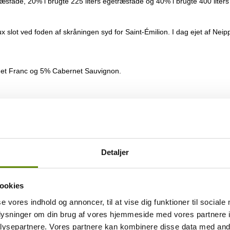
ræsfade, 20% i brugte 225 liters egetræsfade og 40% i brugte 400 liter
ot ved foden af skråningen syd for Saint-Émilion. I dag ejet af Neippe
net Franc og 5% Cabernet Sauvignon.
 egen hjemmeside, som du finder
HER
.
Detaljer
snote.
lière is gorgeous, but it is also very closed today. I view that as a pos
ookies
al and mineral accents. Its energy and sheer breeding are truly remarkab
se vores indhold og annoncer, til at vise dig funktioner til sociale
oplysninger om din brug af vores hjemmeside med vores partnere i
ysepartnere. Vores partnere kan kombinere disse data med andr