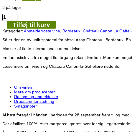
oprindelige
aktuelle
8 på lager
pris
pris
var:
er:
Château
kr. 695,00.
kr. 545,00.
Canon
Tilføj til kurv
La
Gaffelière
Kategorier:
Anmelderroste vine
,
Bordeaux
,
Château Canon La Gaffeli
-
Saint-
Så er der en ny unik spotdeal fra absolut top Chateau i Bordeaux. En
Emilion
Masser af flotte internationale anmeldelser
Premier
Grand
En fantastisk vin fra meget flot årgang i Saint-Emilion. Men kun meget f
Cru
Classé
Læse mere om vinen og Château Canon-la-Gaffelière nedenfor.
B
2021
antal
Om vinen
Mere om producenten
Ratings og anmeldelser
Druesammensætning
Smagsnoter
Al høst foregår i hånden i perioden fra 28.september frem til og med 
Der afstilkes 100%. Hver marparcel gæres hver for sig i egetræsfade i