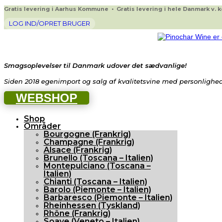
Gratis levering i Aarhus Kommune • Gratis levering i hele Danmark v. køb
LOG IND/OPRET BRUGER
Smagsoplevelser til Danmark udover det sædvanlige!
Siden 2018 egenimport og salg af kvalitetsvine med personlighed 
WEBSHOP
Shop
Områder
Bourgogne (Frankrig)
Champagne (Frankrig)
Alsace (Frankrig)
Brunello (Toscana – Italien)
Montepulciano (Toscana –
Italien)
Chianti (Toscana – Italien)
Barolo (Piemonte – Italien)
Barbaresco (Piemonte – Italien)
Rheinhessen (Tyskland)
Rhône (Frankrig)
Soave (Veneto – Italien)