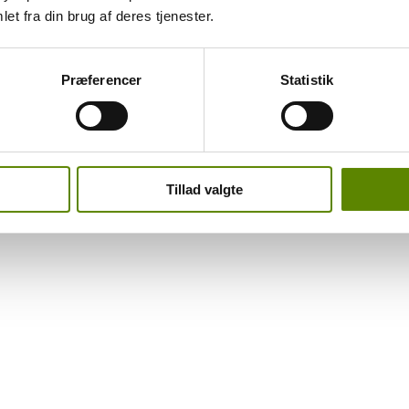
 have din interesse?
et fra din brug af deres tjenester.
Præferencer
Statistik
Tillad valgte