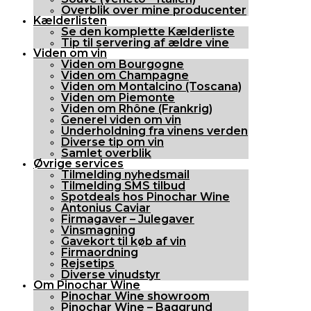
Overblik over mine producenter
Kælderlisten
Se den komplette Kælderliste
Tip til servering af ældre vine
Viden om vin
Viden om Bourgogne
Viden om Champagne
Viden om Montalcino (Toscana)
Viden om Piemonte
Viden om Rhône (Frankrig)
Generel viden om vin
Underholdning fra vinens verden
Diverse tip om vin
Samlet overblik
Øvrige services
Tilmelding nyhedsmail
Tilmelding SMS tilbud
Spotdeals hos Pinochar Wine
Antonius Caviar
Firmagaver – Julegaver
Vinsmagning
Gavekort til køb af vin
Firmaordning
Rejsetips
Diverse vinudstyr
Om Pinochar Wine
Pinochar Wine showroom
Pinochar Wine – Baggrund