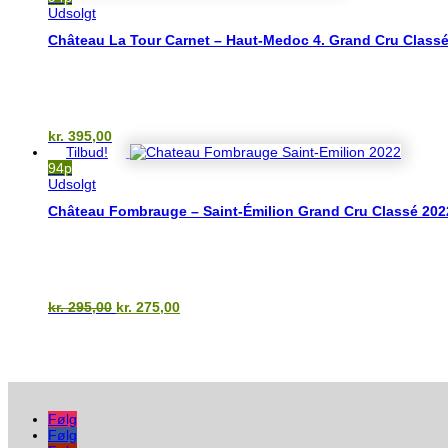
Udsolgt
Château La Tour Carnet – Haut-Medoc 4. Grand Cru Class
kr.
395,00
Tilbud!
94p
Udsolgt
Château Fombrauge – Saint-Émilion Grand Cru Classé 202
Den
Den
kr.
295,00
kr.
275,00
oprindelige
aktuelle
pris
pris
var:
er:
kr. 295,00.
kr. 275,00.
Følg
Følg