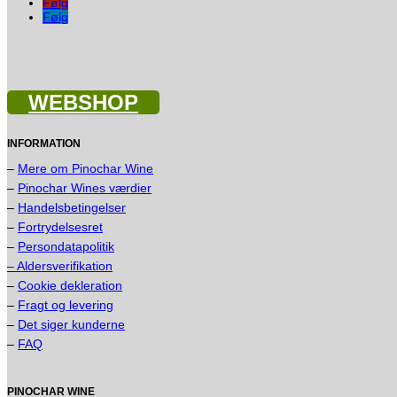
Følg
Følg
WEBSHOP
INFORMATION
–
Mere om Pinochar Wine
–
Pinochar Wines værdier
–
Handelsbetingelser
–
Fortrydelsesret
–
Persondatapolitik
– Aldersverifikation
–
Cookie dekleration
–
Fragt og levering
–
Det siger kunderne
–
FAQ
PINOCHAR WINE