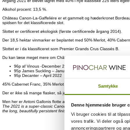
Årgang 2021 er blevet lagret med 40% i nye klassiske 225 liters eget
Alkohol procent: 13,5 %.
Château Canon-La-Gaffeliére er et gammelt og hæderkronet Bordeaux sl
spidsen for det klassificerede slot.
Slottet er certificeret økologisk (første certificerede årgang 2014).
Der 18,5 hektar vinmarker er beplantet med 50% Merlot, 40% Caber
Slottet er i da klassificeret som Premier Grands Crus Classés B.
Du kan læse meget mere om Château Canon La Gaffelière på deres
96p af Vinous -December 2023
95p James Suckling – Januar 2023
95p Decanter – April 2022
45% Cabernet Franc, 35% Merlot og 20% Cabernet Sauvignon
Samtykke
Der er ikke så mange flasker, så jeg får desværre ikke lavet en smag
Men her er Antoni Gallonis flotte anmeldelse:
“The 2021 Canon-La-Gaffe
Denne hjemmeside bruger c
The 2021 is a super-classic Canon-La-Gaffelière redolent of strong flor
the long, beautifully persistent finish.”
Vi bruger cookies til at tilpas
vores trafik. Vi deler også 
annonceringspartnere og anal