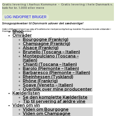
Gratis levering i Aarhus Kommune • Gratis levering i hele Danmark v.
køb for kr. 1.000 eller mere
LOG IND/OPRET BRUGER
Smagsoplevelser til Danmark udover det sædvanlige!
Siden 2018 egenimport og salg af kvalitetsvine med personlighed og karakter fra passionerede vinbønder i
Shop
Frankrig, Italien og Tyskland.
Områder
Bourgogne (Frankrig)
Champagne (Frankrig)
Alsace (Frankrig)
Brunello (Toscana – Italien)
Montepulciano (Toscana –
Italien)
Chianti (Toscana – Italien)
Barolo (Piemonte – Italien)
Barbaresco (Piemonte – Italien)
Rheinhessen (Tyskland)
Rhône (Frankrig)
Soave (Veneto – Italien)
Overblik over mine producenter
Kælderlisten
Se den komplette Kælderliste
Tip til servering af ældre vine
Viden om vin
Viden om Bourgogne
Viden om Champagne