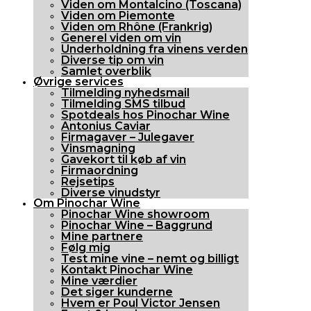
Viden om Montalcino (Toscana)
Viden om Piemonte
Viden om Rhône (Frankrig)
Generel viden om vin
Underholdning fra vinens verden
Diverse tip om vin
Samlet overblik
Øvrige services
Tilmelding nyhedsmail
Tilmelding SMS tilbud
Spotdeals hos Pinochar Wine
Antonius Caviar
Firmagaver – Julegaver
Vinsmagning
Gavekort til køb af vin
Firmaordning
Rejsetips
Diverse vinudstyr
Om Pinochar Wine
Pinochar Wine showroom
Pinochar Wine – Baggrund
Mine partnere
Følg mig
Test mine vine – nemt og billigt
Kontakt Pinochar Wine
Mine værdier
Det siger kunderne
Hvem er Poul Victor Jensen