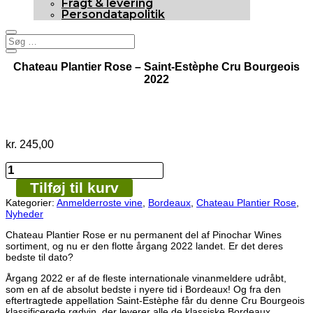
Fragt & levering
Persondatapolitik
Chateau Plantier Rose – Saint-Estèphe Cru Bourgeois
2022
92p
Nyhed
kr.
245,00
Chateau
Plantier
Tilføj til kurv
Rose
-
Kategorier:
Anmelderroste vine
,
Bordeaux
,
Chateau Plantier Rose
,
Saint-
Nyheder
Estèphe
Cru
Chateau Plantier Rose er nu permanent del af Pinochar Wines
Bourgeois
sortiment, og nu er den flotte årgang 2022 landet. Er det deres
2022
bedste til dato?
antal
Årgang 2022 er af de fleste internationale vinanmeldere udråbt,
som en af de absolut bedste i nyere tid i Bordeaux! Og fra den
eftertragtede appellation Saint-Estèphe får du denne Cru Bourgeois
klassificerede rødvin, der leverer alle de klassiske Bordeaux