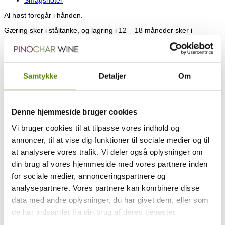
Al høst foregår i hånden.
Gæring sker i ståltanke, og lagring i 12 – 18 måneder sker i
klassiske franske egetræsfade. Det er overvejende nye fade, der
anvendes.
Jordbunden er overvejende den klassiske Saint-Estèphe jordbund
bestående overvejende af ler og grus.
Samtykke
Detaljer
Om
Alkohol procent: 13,5 %.
En historisk Château der har været i den samme families ejerskab
siden 1870. Den smukke ejendom er beliggende i byen Leyssac i
Denne hjemmeside bruger cookies
Saint-Estèphe appellationen.Til ejendommen hører 10 hektar
vinmarker. Hovedbygningen er oprindelig bygget af Napoleon d. III.
Vi bruger cookies til at tilpasse vores indhold og
Oprindelig kendt som “Chateau La Rose”
annoncer, til at vise dig funktioner til sociale medier og til
I dag ejes slottet af Françoise Conte, der er gift med Michel. De
at analysere vores trafik. Vi deler også oplysninger om
repræsenterer den femte generation af familien. Faktisk er de
begge to uddannet jurister. Men da de stod til at skulle overtage
din brug af vores hjemmeside med vores partnere inden
ansvaret for vingården gik Françoise på skolebænken igen.
for sociale medier, annonceringspartnere og
Françoise og Michel har i den grad sat deres aftryk på slotte og
produktionen. De har løftet produktionen til moderne metoder og
analysepartnere. Vores partnere kan kombinere disse
udstyr, og har opgraderet nærmest over hele linjer.
data med andre oplysninger, du har givet dem, eller som
Produktionen ligger i dag på omkring 60.000 flasker om året, og
de har indsamlet fra din brug af deres tjenester.
distribueres via klassiske kanaler, men også direkte til importører