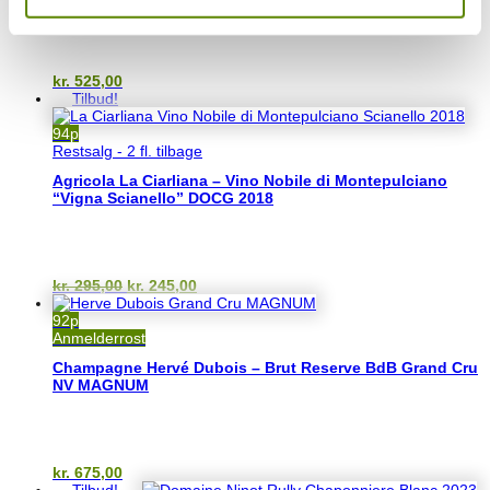
kr.
525,00
Tilbud!
94p
Restsalg - 2 fl. tilbage
Agricola La Ciarliana – Vino Nobile di Montepulciano
“Vigna Scianello” DOCG 2018
Den
Den
kr.
295,00
kr.
245,00
oprindelige
aktuelle
pris
pris
92p
var:
er:
Anmelderrost
kr. 295,00.
kr. 245,00.
Champagne Hervé Dubois – Brut Reserve BdB Grand Cru
NV MAGNUM
kr.
675,00
Tilbud!