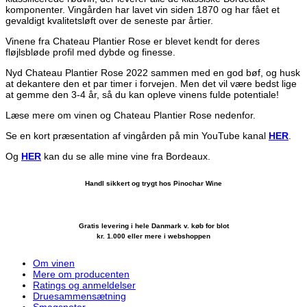
komponenter. Vingården har lavet vin siden 1870 og har fået et
gevaldigt kvalitetsløft over de seneste par årtier.
Vinene fra Chateau Plantier Rose er blevet kendt for deres
fløjlsbløde profil med dybde og finesse.
Nyd Chateau Plantier Rose 2022 sammen med en god bøf, og husk
at dekantere den et par timer i forvejen. Men det vil være bedst lige
at gemme den 3-4 år, så du kan opleve vinens fulde potentiale!
Læse mere om vinen og Chateau Plantier Rose nedenfor.
Se en kort præsentation af vingården på min YouTube kanal
HER
.
Og
HER
kan du se alle mine vine fra Bordeaux.
Handl sikkert og trygt hos Pinochar Wine
Gratis levering i hele Danmark v. køb for blot
kr. 1.000 eller mere i webshoppen
Om vinen
Mere om producenten
Ratings og anmeldelser
Druesammensætning
Smagsnoter