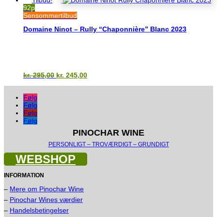
92p
Sensommertilbud
Domaine Ninot – Rully “Chaponnière” Blanc 2023
Den
Den
kr.
295,00
kr.
245,00
oprindelige
aktuelle
pris
pris
Følg
var:
er:
Følg
kr. 295,00.
kr. 245,00.
Følg
Følg
PINOCHAR WINE
PERSONLIGT – TROVÆRDIGT – GRUNDIGT
WEBSHOP
INFORMATION
–
Mere om Pinochar Wine
–
Pinochar Wines værdier
–
Handelsbetingelser