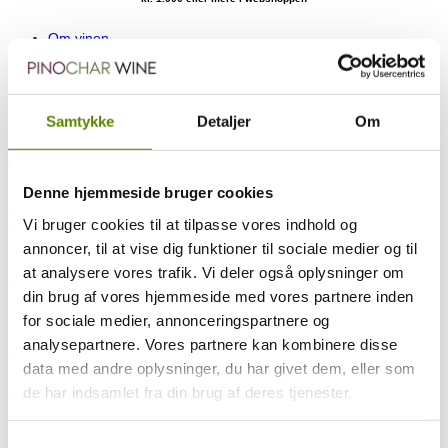
Om vinen
Mere om producenten
Ratings og anmeldelser
Druesammensætning
Smagsnoter
Samtykke
Detaljer
Om
Information om vinifikationen er på vej.
Alkohol: 12,5 %
Domaine Clemence Jacob er en helt ny vingård i Meursault, der er
Denne hjemmeside bruger cookies
etableret i 2021. Clemence Jacob er gift med Marc Gauffroy, der
Vi bruger cookies til at tilpasse vores indhold og
selv står bag Maison Gauffroy-Jacob. Hendes ambitioner rakte dog
længere end til ”blot” at bistå på familievingården.
annoncer, til at vise dig funktioner til sociale medier og til
Så i 2021 købte Clemence hendes første 2 parceller i Hautes-Côtes
at analysere vores trafik. Vi deler også oplysninger om
de Beaune i Boobigny (nabokommune til Auxey-Duresses).
din brug af vores hjemmeside med vores partnere inden
Efterfølgende er mere kommet til, og hun køber også druer fra
andre vingårde til hendes voksende line-up.
for sociale medier, annonceringspartnere og
analysepartnere. Vores partnere kan kombinere disse
Hendes egne vinmarker dyrkes under HVE (High Environmental
Value) level 3 certifikation. Det betyder ingen brug af bl.a. herbicider.
data med andre oplysninger, du har givet dem, eller som
de har indsamlet fra din brug af deres tjenester.
–
100 % Pinot Noir
Samtykkevalg