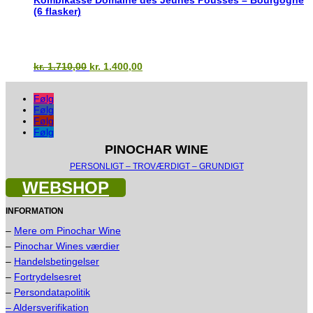
kr. 1.920,00.
kr. 1.700,00.
(6 flasker)
Den
Den
kr.
1.710,00
kr.
1.400,00
oprindelige
aktuelle
pris
pris
Følg
var:
er:
Følg
kr. 1.710,00.
kr. 1.400,00.
Følg
Følg
PINOCHAR WINE
PERSONLIGT – TROVÆRDIGT – GRUNDIGT
WEBSHOP
INFORMATION
–
Mere om Pinochar Wine
–
Pinochar Wines værdier
–
Handelsbetingelser
–
Fortrydelsesret
–
Persondatapolitik
– Aldersverifikation