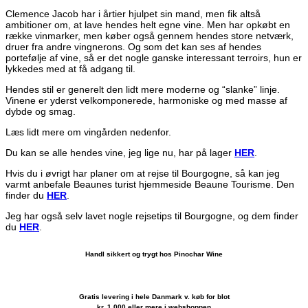
Clemence Jacob har i årtier hjulpet sin mand, men fik altså
ambitioner om, at lave hendes helt egne vine. Men har opkøbt en
række vinmarker, men køber også gennem hendes store netværk,
druer fra andre vingnerons. Og som det kan ses af hendes
portefølje af vine, så er det nogle ganske interessant terroirs, hun er
lykkedes med at få adgang til.
Hendes stil er generelt den lidt mere moderne og “slanke” linje.
Vinene er yderst velkomponerede, harmoniske og med masse af
dybde og smag.
Læs lidt mere om vingården nedenfor.
Du kan se alle hendes vine, jeg lige nu, har på lager
HER
.
Hvis du i øvrigt har planer om at rejse til Bourgogne, så kan jeg
varmt anbefale Beaunes turist hjemmeside Beaune Tourisme. Den
finder du
HER
.
Jeg har også selv lavet nogle rejsetips til Bourgogne, og dem finder
du
HER
.
Handl sikkert og trygt hos Pinochar Wine
Gratis levering i hele Danmark v. køb for blot
kr. 1.000 eller mere i webshoppen