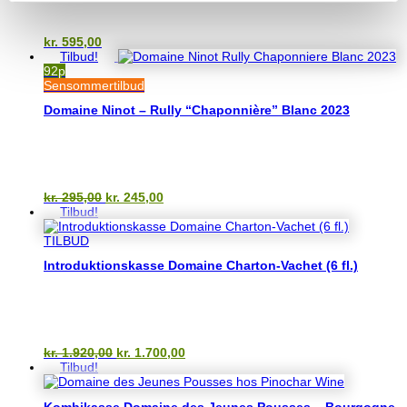
kr.
595,00
Tilbud!
92p
Sensommertilbud
Domaine Ninot – Rully “Chaponnière” Blanc 2023
Den
Den
kr.
295,00
kr.
245,00
oprindelige
aktuelle
Tilbud!
pris
pris
var:
er:
TILBUD
kr. 295,00.
kr. 245,00.
Introduktionskasse Domaine Charton-Vachet (6 fl.)
Den
Den
kr.
1.920,00
kr.
1.700,00
oprindelige
aktuelle
Tilbud!
pris
pris
var:
er:
Kombikasse Domaine des Jeunes Pousses – Bourgogne