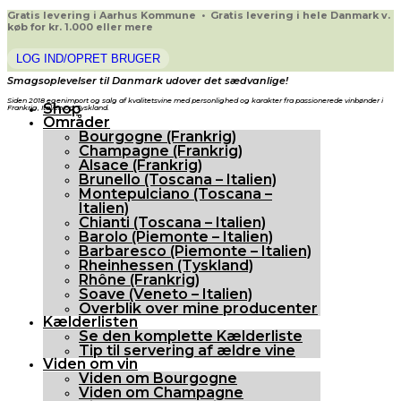
Gratis levering i Aarhus Kommune • Gratis levering i hele Danmark v.
køb for kr. 1.000 eller mere
LOG IND/OPRET BRUGER
Smagsoplevelser til Danmark udover det sædvanlige!
Siden 2018 egenimport og salg af kvalitetsvine med personlighed og karakter fra passionerede vinbønder i
Shop
Frankrig, Italien og Tyskland.
Områder
Bourgogne (Frankrig)
Champagne (Frankrig)
Alsace (Frankrig)
Brunello (Toscana – Italien)
Montepulciano (Toscana –
Italien)
Chianti (Toscana – Italien)
Barolo (Piemonte – Italien)
Barbaresco (Piemonte – Italien)
Rheinhessen (Tyskland)
Rhône (Frankrig)
Soave (Veneto – Italien)
Overblik over mine producenter
Kælderlisten
Se den komplette Kælderliste
Tip til servering af ældre vine
Viden om vin
Viden om Bourgogne
Viden om Champagne