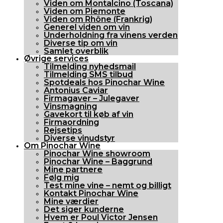
Viden om Montalcino (Toscana)
Viden om Piemonte
Viden om Rhône (Frankrig)
Generel viden om vin
Underholdning fra vinens verden
Diverse tip om vin
Samlet overblik
Øvrige services
Tilmelding nyhedsmail
Tilmelding SMS tilbud
Spotdeals hos Pinochar Wine
Antonius Caviar
Firmagaver – Julegaver
Vinsmagning
Gavekort til køb af vin
Firmaordning
Rejsetips
Diverse vinudstyr
Om Pinochar Wine
Pinochar Wine showroom
Pinochar Wine – Baggrund
Mine partnere
Følg mig
Test mine vine – nemt og billigt
Kontakt Pinochar Wine
Mine værdier
Det siger kunderne
Hvem er Poul Victor Jensen