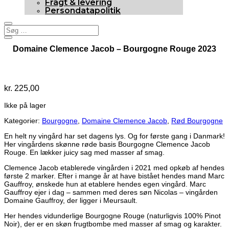
Fragt & levering
Persondatapolitik
Domaine Clemence Jacob – Bourgogne Rouge 2023
Udsolgt
kr.
225,00
Ikke på lager
Kategorier:
Bourgogne
,
Domaine Clemence Jacob
,
Rød Bourgogne
En helt ny vingård har set dagens lys. Og for første gang i Danmark!
Her vingårdens skønne røde basis Bourgogne Clemence Jacob
Rouge. En lækker juicy sag med masser af smag.
Clemence Jacob etablerede vingården i 2021 med opkøb af hendes
første 2 marker. Efter i mange år at have bistået hendes mand Marc
Gauffroy, ønskede hun at etablere hendes egen vingård. Marc
Gauffroy ejer i dag – sammen med deres søn Nicolas – vingården
Domaine Gauffroy, der ligger i Meursault.
Her hendes vidunderlige Bourgogne Rouge (naturligvis 100% Pinot
Noir), der er en skøn frugtbombe med masser af smag og karakter.