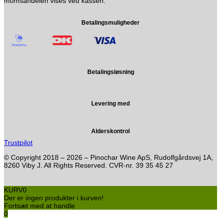
momsandelen vises ved kassen.
Betalingsmuligheder
Betalingsløsning
Levering med
Alderskontrol
Trustpilot
© Copyright 2018 – 2026 – Pinochar Wine ApS, Rudolfgårdsvej 1A,
8260 Viby J. All Rights Reserved. CVR-nr. 39 35 45 27
KURV
0
Der er ingen produkter i kurven!
Fortsæt med at handle
0