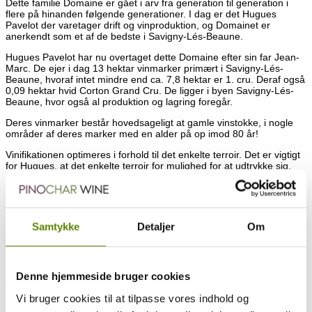
Dette familie Domaine er gået i arv fra generation til generation i
flere på hinanden følgende generationer. I dag er det Hugues
Pavelot der varetager drift og vinproduktion, og Domainet er
anerkendt som et af de bedste i Savigny-Lés-Beaune.
Hugues Pavelot har nu overtaget dette Domaine efter sin far Jean-
Marc. De ejer i dag 13 hektar vinmarker primært i Savigny-Lés-
Beaune, hvoraf intet mindre end ca. 7,8 hektar er 1. cru. Deraf også
0,09 hektar hvid Corton Grand Cru. De ligger i byen Savigny-Lés-
Beaune, hvor også al produktion og lagring foregår.
Deres vinmarker består hovedsageligt at gamle vinstokke, i nogle
områder af deres marker med en alder på op imod 80 år!
Vinifikationen optimeres i forhold til det enkelte terroir. Det er vigtigt
for Hugues, at det enkelte terroir for mulighed for at udtrykke sig.
Gæringen af de hvide vine startes i tank, men forsætter i 6-8 uger
på træfade. Der foretages løbende omrøring i fadene under
gæringen. Efter gæring er afsluttet lagrer vinen på bundfaldet i 10-
12 måneder. Den malolaktiske gæring sker umiddelbart efter endt
Samtykke
Detaljer
Om
gæring, og overstås forholdsvis hurtigt.
Hele gæringsprocessen af de røde vine sker på træfade og løber i
15-20 dage afhængig af mark. Alle de røde druer afstilkes 100%.
Lagring sker også på træfade, og der anvendes kun 10-30% nye
Denne hjemmeside bruger cookies
fade. De lagrer i 10-16 måneder – 1.cru naturligvis i længst tid.
Vi bruger cookies til at tilpasse vores indhold og
Endnu et pletskud til det voksende kvalitetssortiment hos Pinochar