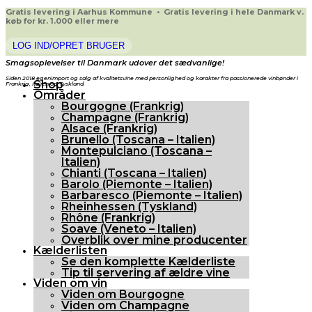
Gratis levering i Aarhus Kommune • Gratis levering i hele Danmark v.
køb for kr. 1.000 eller mere
LOG IND/OPRET BRUGER
Smagsoplevelser til Danmark udover det sædvanlige!
Siden 2018 egenimport og salg af kvalitetsvine med personlighed og karakter fra passionerede vinbønder i
Shop
Frankrig, Italien og Tyskland.
Områder
Bourgogne (Frankrig)
Champagne (Frankrig)
Alsace (Frankrig)
Brunello (Toscana – Italien)
Montepulciano (Toscana –
Italien)
Chianti (Toscana – Italien)
Barolo (Piemonte – Italien)
Barbaresco (Piemonte – Italien)
Rheinhessen (Tyskland)
Rhône (Frankrig)
Soave (Veneto – Italien)
Overblik over mine producenter
Kælderlisten
Se den komplette Kælderliste
Tip til servering af ældre vine
Viden om vin
Viden om Bourgogne
Viden om Champagne