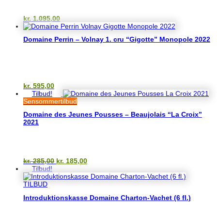
kr.
1.095,00
Domaine Perrin – Volnay 1. cru “Gigotte” Monopole 2022
kr.
595,00
Tilbud!
Sensommertilbud
Domaine des Jeunes Pousses – Beaujolais “La Croix”
2021
Den
Den
kr.
285,00
kr.
185,00
oprindelige
aktuelle
Tilbud!
pris
pris
var:
er:
TILBUD
kr. 285,00.
kr. 185,00.
Introduktionskasse Domaine Charton-Vachet (6 fl.)