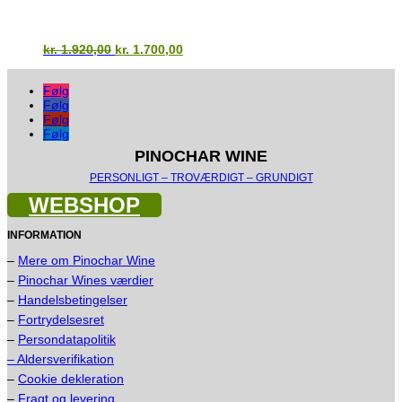
Den
Den
kr.
1.920,00
kr.
1.700,00
oprindelige
aktuelle
pris
pris
Følg
var:
er:
Følg
kr. 1.920,00.
kr. 1.700,00.
Følg
Følg
PINOCHAR WINE
PERSONLIGT – TROVÆRDIGT – GRUNDIGT
WEBSHOP
INFORMATION
–
Mere om Pinochar Wine
–
Pinochar Wines værdier
–
Handelsbetingelser
–
Fortrydelsesret
–
Persondatapolitik
– Aldersverifikation
–
Cookie dekleration
–
Fragt og levering