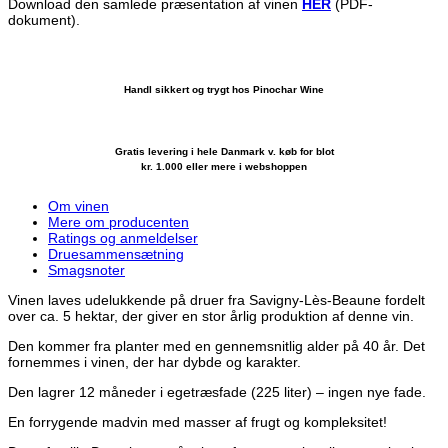
Download den samlede præsentation af vinen
HER
(PDF-
dokument).
Handl sikkert og trygt hos Pinochar Wine
Gratis levering i hele Danmark v. køb for blot
kr. 1.000 eller mere i webshoppen
Om vinen
Mere om producenten
Ratings og anmeldelser
Druesammensætning
Smagsnoter
Vinen laves udelukkende på druer fra Savigny-Lès-Beaune fordelt
over ca. 5 hektar, der giver en stor årlig produktion af denne vin.
Den kommer fra planter med en gennemsnitlig alder på 40 år. Det
fornemmes i vinen, der har dybde og karakter.
Den lagrer 12 måneder i egetræsfade (225 liter) – ingen nye fade.
En forrygende madvin med masser af frugt og kompleksitet!