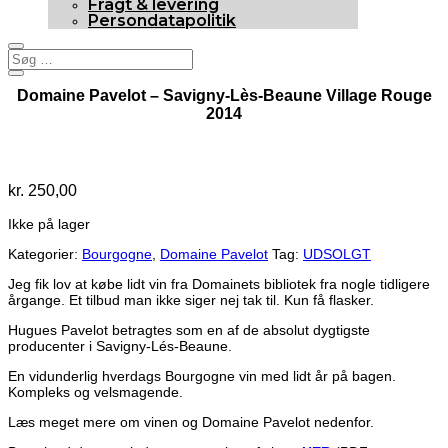
Fragt & levering
Persondatapolitik
Domaine Pavelot – Savigny-Lès-Beaune Village Rouge
2014
Udsolgt
kr.
250,00
Ikke på lager
Kategorier:
Bourgogne
,
Domaine Pavelot
Tag:
UDSOLGT
Jeg fik lov at købe lidt vin fra Domainets bibliotek fra nogle tidligere
årgange. Et tilbud man ikke siger nej tak til. Kun få flasker.
Hugues Pavelot betragtes som en af de absolut dygtigste
producenter i Savigny-Lés-Beaune.
En vidunderlig hverdags Bourgogne vin med lidt år på bagen.
Kompleks og velsmagende.
Læs meget mere om vinen og Domaine Pavelot nedenfor.