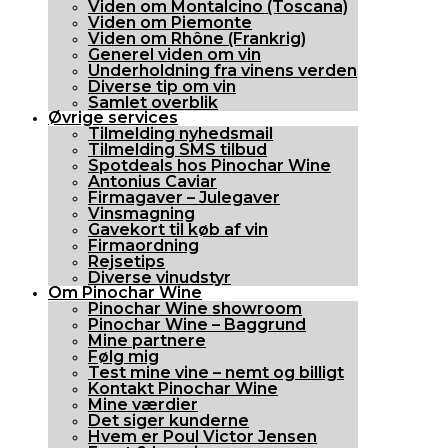
Viden om Montalcino (Toscana)
Viden om Piemonte
Viden om Rhône (Frankrig)
Generel viden om vin
Underholdning fra vinens verden
Diverse tip om vin
Samlet overblik
Øvrige services
Tilmelding nyhedsmail
Tilmelding SMS tilbud
Spotdeals hos Pinochar Wine
Antonius Caviar
Firmagaver – Julegaver
Vinsmagning
Gavekort til køb af vin
Firmaordning
Rejsetips
Diverse vinudstyr
Om Pinochar Wine
Pinochar Wine showroom
Pinochar Wine – Baggrund
Mine partnere
Følg mig
Test mine vine – nemt og billigt
Kontakt Pinochar Wine
Mine værdier
Det siger kunderne
Hvem er Poul Victor Jensen