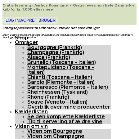
Gratis levering i Aarhus Kommune • Gratis levering i hele Danmark v.
køb for kr. 1.000 eller mere
LOG IND/OPRET BRUGER
Smagsoplevelser til Danmark udover det sædvanlige!
Siden 2018 egenimport og salg af kvalitetsvine med personlighed og karakter fra passionerede vinbønder i
Shop
Frankrig, Italien og Tyskland.
Områder
Bourgogne (Frankrig)
Champagne (Frankrig)
Alsace (Frankrig)
Brunello (Toscana – Italien)
Montepulciano (Toscana –
Italien)
Chianti (Toscana – Italien)
Barolo (Piemonte – Italien)
Barbaresco (Piemonte – Italien)
Rheinhessen (Tyskland)
Rhône (Frankrig)
Soave (Veneto – Italien)
Overblik over mine producenter
Kælderlisten
Se den komplette Kælderliste
Tip til servering af ældre vine
Viden om vin
Viden om Bourgogne
Viden om Champagne