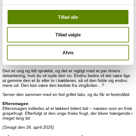
Duften
Man er ikke i tvivl om, at man er i Chablis. Mineralitet og masser af
Tillad alle
skøn frugt. Frugten er lidt blandet med både tropiske og citrus
indtryk. Friske unge pærer, grønne æbler, friske ananas og diskrete
noter fra både citron skal og lime. Liflig og frisk og tillige en herlig
duft af forårs eng.
Tillad valgte
Smagen
Som forventet møder man en frisk og helt ung vin. Masser af ung
frugt med en flot koncentration. Den er lækker og med et
Afvis
ungdommeligt skønt let bittert bid. Syren er helt fænomenal –
præcis og sylespids. Vinen er i flot balance.
Den er ung og lidt sprælsk, og det er vigtigt med et par timers
dekantering, hvis du vil nyde den nu. Endnu bedre vil det være lige
at gemme den et år eller to i kælderen, så vil den folde sig endnu
mere ud. Den kan være den bedste fra vingården…?
Server den sammen med en fed grillet laks, og du får et festmåltid.
Eftersmagen
Eftersmagen indledes af et lækkert bittert bid – næsten som en frisk
grapefrugt. Efterfulgt at den unge friske frugt, der bliver hængende i
meget lang tid.
(Smagt den 26. april 2025)