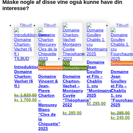
Måske nogle af disse vine også kunne have din
interesse?
Du kunne også være interesseret i…
Tilbud!
Tilbud!
Tilbud!
TILBUD
Domaine
91p
92p
Sensommert
Introduktionskasse
Jean
Sensommertilbud
Anmelderrost
Domaine
Goulley
Domaine
Charton-
Domaine
Domaine
et Fils –
Jean
Vachet (6
Vincent &
Charton-
Chablis
Goulley
fl.)
Jean-
Vachet –
1. cru
et Fils –
Pierre
Montagny
“Montmains”
Chablis
kr.
1.920,00
Charton
Cuvée
2025
1. cru
Den
kr.
1.700,00
–
“Théophanie”
“Fourcha
kr.
295,00
oprindelige
Den
Mercurey
2022
2025
pris
aktuelle
Blanc
kr.
285,00
kr.
295,00
var:
pris
“Clos de
Den
D
kr.
245,00
kr. 1.920,00.
er:
la
oprindelig
a
kr. 1.700,00.
Chiquette”
pris
p
2023
var:
e