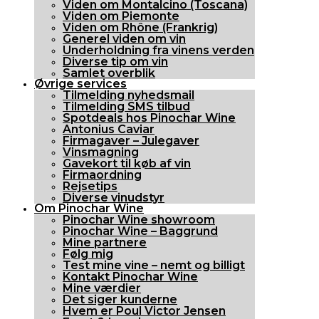
Viden om Montalcino (Toscana)
Viden om Piemonte
Viden om Rhône (Frankrig)
Generel viden om vin
Underholdning fra vinens verden
Diverse tip om vin
Samlet overblik
Øvrige services
Tilmelding nyhedsmail
Tilmelding SMS tilbud
Spotdeals hos Pinochar Wine
Antonius Caviar
Firmagaver – Julegaver
Vinsmagning
Gavekort til køb af vin
Firmaordning
Rejsetips
Diverse vinudstyr
Om Pinochar Wine
Pinochar Wine showroom
Pinochar Wine – Baggrund
Mine partnere
Følg mig
Test mine vine – nemt og billigt
Kontakt Pinochar Wine
Mine værdier
Det siger kunderne
Hvem er Poul Victor Jensen