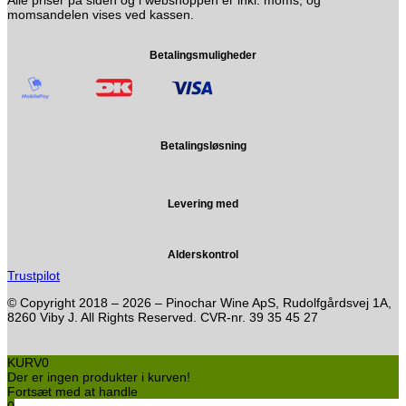
Alle priser på siden og i webshoppen er inkl. moms, og
momsandelen vises ved kassen.
Betalingsmuligheder
Betalingsløsning
Levering med
Alderskontrol
Trustpilot
© Copyright 2018 – 2026 – Pinochar Wine ApS, Rudolfgårdsvej 1A,
8260 Viby J. All Rights Reserved. CVR-nr. 39 35 45 27
KURV
0
Der er ingen produkter i kurven!
Fortsæt med at handle