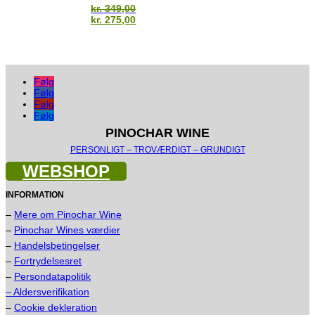
kr. 295,00.
k
kr.
349,00
Den
Den
kr.
275,00
oprindelige
aktuelle
pris
pris
var:
er:
kr. 349,00.
kr. 275,00.
Følg
Følg
Følg
Følg
PINOCHAR WINE
PERSONLIGT – TROVÆRDIGT – GRUNDIGT
WEBSHOP
INFORMATION
–
Mere om Pinochar Wine
–
Pinochar Wines værdier
–
Handelsbetingelser
–
Fortrydelsesret
–
Persondatapolitik
– Aldersverifikation
–
Cookie dekleration