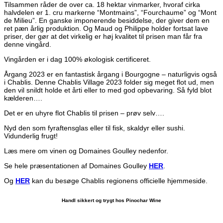
Tilsammen råder de over ca. 18 hektar vinmarker, hvoraf cirka
halvdelen er 1. cru markerne “Montmains”, “Fourchaume” og “Mont
de Milieu”. En ganske imponerende besiddelse, der giver dem en
ret pæn årlig produktion. Og Maud og Philippe holder fortsat lave
priser, der gør at det virkelig er høj kvalitet til prisen man får fra
denne vingård.
Vingården er i dag 100% økologisk certificeret.
Årgang 2023 er en fantastisk årgang i Bourgogne – naturligvis også
i Chablis. Denne Chablis Village 2023 folder sig meget flot ud, men
den vil snildt holde et årti eller to med god opbevaring. Så fyld blot
kælderen….
Det er en uhyre flot Chablis til prisen – prøv selv….
Nyd den som fyraftensglas eller til fisk, skaldyr eller sushi.
Vidunderlig frugt!
Læs mere om vinen og Domaines Goulley nedenfor.
Se hele præsentationen af Domaines Goulley
HER
.
Og
HER
kan du besøge Chablis regionens officielle hjemmeside.
Handl sikkert og trygt hos Pinochar Wine