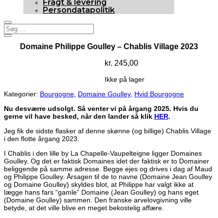
Fragt & levering
Persondatapolitik
Domaine Philippe Goulley – Chablis Village 2023
kr.
245,00
Udsolgt
Ikke på lager
Kategorier:
Bourgogne
,
Domaine Goulley
,
Hvid Bourgogne
Nu desværre udsolgt. Så venter vi på årgang 2025. Hvis du
gerne vil have besked, når den lander så klik
HER
.
Jeg fik de sidste flasker af denne skønne (og billige) Chablis Village
i den flotte årgang 2023.
I Chablis i den lille by La Chapelle-Vaupelteigne ligger Domaines
Goulley. Og det er faktisk Domaines idet der faktisk er to Domainer
beliggende på samme adresse. Begge ejes og drives i dag af Maud
og Philippe Goulley. Årsagen til de to navne (Domaine Jean Goulley
og Domaine Goulley) skyldes blot, at Philippe har valgt ikke at
lægge hans fars “gamle” Domaine (Jean Goulley) og hans eget
(Domaine Goulley) sammen. Den franske arvelovgivning ville
betyde, at det ville blive en meget bekostelig affære.