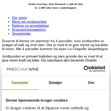
Gratis levering i hele Danmark v. køb for blot
kr. 1.000 eller mere i webshoppen
Om vinen
Mere om producenten
Ratings og anmeldelser
Druesammensætning
Smagsnoter
Druerne til denne vin stammer fra 4 parceller, hvor jordbunden er
præget af kalk og små sten. Det er med til at give styrke og karakter
til vinen. Alle 4 parceller kommer fra byen
La Chapelle Vaupelteigne.
Jordbunden er primært kalksten og sten grunde der er med til at
give vinen kraft og fylde. Og naturligvis den berømte Chablis
mineralitet.
Vinificeret 9 måneder i ståltanke, der giver vinen friskhed og
rankhed.
Samtykke
Detaljer
Om
Alkohol: 12,5 %.
Beliggende lige udenfor Chablis finder vi La Chapelle-Vaupelteigne,
hvor Domaines Goulley hører til. La Chapelle-Vaupelteigne, og
består faktisk af to Domaines under samme tag. Domaine Jean
Denne hjemmeside bruger cookies
Goulley et Fils samt Domaine Philippe Goulley er de to Domainer
der tilsammen udgør Domaines Goulley.
Vi bruger cookies til at tilpasse vores indhold og