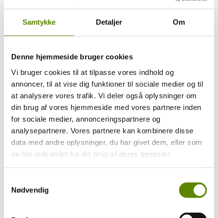
Læs mere om vinen og Domaine Yves Boyer-Martenot nedenfor.
Samtykke
Detaljer
Om
Handl sikkert og trygt hos Pinochar Wine
Gratis levering i hele Danmark v. køb for blot
Denne hjemmeside bruger cookies
kr. 1.000 eller mere i webshoppen
Vi bruger cookies til at tilpasse vores indhold og
Om vinen
annoncer, til at vise dig funktioner til sociale medier og til
Mere om producenten
Ratings og anmeldelser
at analysere vores trafik. Vi deler også oplysninger om
Druesammensætning
din brug af vores hjemmeside med vores partnere inden
Smagsnoter
for sociale medier, annonceringspartnere og
Det er et af de bedste terroirs i Meursault, og flot klassisk hvid
analysepartnere. Vores partnere kan kombinere disse
Meursault med dybde og balance.
data med andre oplysninger, du har givet dem, eller som
Domainets marker er beliggende i den sydlige del af Meursault, og
de har indsamlet fra din brug af deres tjenester.
grænser lige op til Puligny-Montrachet.
Det er med stor respekt for de enkelte terroirs at Vincent i dag laver
hans vin. Han er 4. generation og arbejdede i 2002 tæt sammen
Samtykkevalg
med sin far Yves for at overtage styringen alene fra 2003.
Nødvendig
Hovedparten af deres besiddelser er beliggende i Meursault, og
90% af produktionen er hvide Bourgogne vine. Al produktion foregår
efter organiske principper dog har de ikke en decideret certificering,