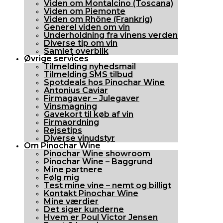
Viden om Montalcino (Toscana)
Viden om Piemonte
Viden om Rhône (Frankrig)
Generel viden om vin
Underholdning fra vinens verden
Diverse tip om vin
Samlet overblik
Øvrige services
Tilmelding nyhedsmail
Tilmelding SMS tilbud
Spotdeals hos Pinochar Wine
Antonius Caviar
Firmagaver – Julegaver
Vinsmagning
Gavekort til køb af vin
Firmaordning
Rejsetips
Diverse vinudstyr
Om Pinochar Wine
Pinochar Wine showroom
Pinochar Wine – Baggrund
Mine partnere
Følg mig
Test mine vine – nemt og billigt
Kontakt Pinochar Wine
Mine værdier
Det siger kunderne
Hvem er Poul Victor Jensen