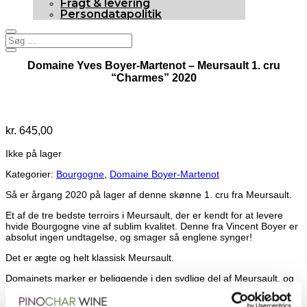
Fragt & levering
Persondatapolitik
Domaine Yves Boyer-Martenot – Meursault 1. cru
“Charmes” 2020
Udsolgt
kr.
645,00
Ikke på lager
Kategorier:
Bourgogne
,
Domaine Boyer-Martenot
Så er årgang 2020 på lager af denne skønne 1. cru fra Meursault.
Et af de tre bedste terroirs i Meursault, der er kendt for at levere
hvide Bourgogne vine af sublim kvalitet. Denne fra Vincent Boyer er
absolut ingen undtagelse, og smager så englene synger!
Det er ægte og helt klassisk Meursault.
Domainets marker er beliggende i den sydlige del af Meursault, og
grænser lige op til Puligny-Montrachet.