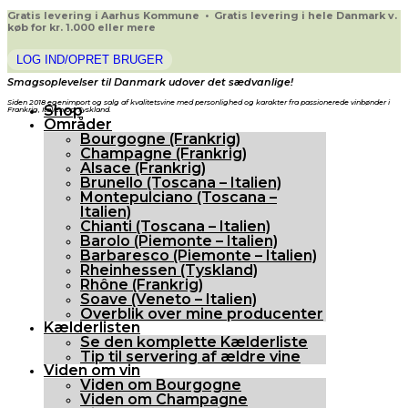
Gratis levering i Aarhus Kommune • Gratis levering i hele Danmark v.
køb for kr. 1.000 eller mere
LOG IND/OPRET BRUGER
Smagsoplevelser til Danmark udover det sædvanlige!
Siden 2018 egenimport og salg af kvalitetsvine med personlighed og karakter fra passionerede vinbønder i
Shop
Frankrig, Italien og Tyskland.
Områder
Bourgogne (Frankrig)
Champagne (Frankrig)
Alsace (Frankrig)
Brunello (Toscana – Italien)
Montepulciano (Toscana –
Italien)
Chianti (Toscana – Italien)
Barolo (Piemonte – Italien)
Barbaresco (Piemonte – Italien)
Rheinhessen (Tyskland)
Rhône (Frankrig)
Soave (Veneto – Italien)
Overblik over mine producenter
Kælderlisten
Se den komplette Kælderliste
Tip til servering af ældre vine
Viden om vin
Viden om Bourgogne
Viden om Champagne