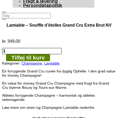
Fragt & levering
Persondatapolitik
Lamiable – Souffle d’étoiles Grand Cru Extra Brut NV
kr.
349,00
Lamiable
-
Tilføj til kurv
Souffle
d'étoiles
Kategorier:
Champagne
,
Lamiable
Grand
Cru
En forrygende Grand Cru cuvée fra dygtig Ophélie. I den grad value
Extra
for money Champagne!
Brut
En value for money Grand Cru Champagne med frugt fra Grand
NV
Cru byerne Bouzy og Tours-sur-Marne.
antal
Aldeles forrygende Champagne – harmonisk og aldeles
velsmagende.
Læs mere om vinen og Champagne Lamiable nedenfor.
Handl sikkert og trygt hos Pinochar Wine