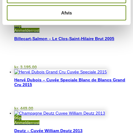
Afvis
Prisinterval:
kr.
285,00
–
kr.
1.400,00
kr. 285,00
til
98p
kr. 1.400,00
Anmelderrost
Billecart-Salmon – Le Clos-Saint-Hilaire Brut 2005
kr.
3.195,00
Hervé Dubois – Cuvée Speciale Blanc de Blancs Grand
Cru 2015
kr.
449,00
96p
Anmelderrost
Deutz – Cuvée William Deutz 2013