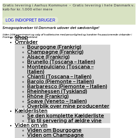
Gratis levering i Aarhus Kommune • Gratis levering i hele Danmark v.
køb for kr. 1.000 eller mere
LOG IND/OPRET BRUGER
Smagsoplevelser til Danmark udover det sædvanlige!
Siden 2018 egenimport og salg af kvalitetsvine med personlighed og karakter fra passionerede vinbønder i
Shop
Frankrig, Italien og Tyskland.
Områder
Bourgogne (Frankrig)
Champagne (Frankrig)
Alsace (Frankrig)
Brunello (Toscana – Italien)
Montepulciano (Toscana –
Italien)
Chianti (Toscana – Italien)
Barolo (Piemonte – Italien)
Barbaresco (Piemonte – Italien)
Rheinhessen (Tyskland)
Rhône (Frankrig)
Soave (Veneto – Italien)
Overblik over mine producenter
Kælderlisten
Se den komplette Kælderliste
Tip til servering af ældre vine
Viden om vin
Viden om Bourgogne
Viden om Champagne