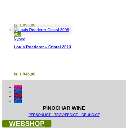
kr.
1.095,00
98p
Nyhed
Louis Roederer – Cristal 2013
kr.
1.945,00
Følg
Følg
Følg
Følg
PINOCHAR WINE
PERSONLIGT – TROVÆRDIGT – GRUNDIGT
WEBSHOP