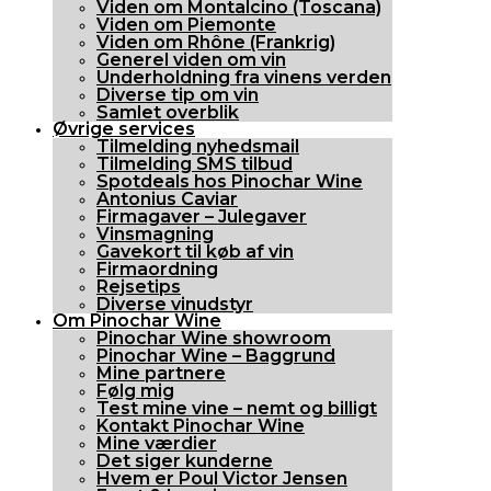
Viden om Montalcino (Toscana)
Viden om Piemonte
Viden om Rhône (Frankrig)
Generel viden om vin
Underholdning fra vinens verden
Diverse tip om vin
Samlet overblik
Øvrige services
Tilmelding nyhedsmail
Tilmelding SMS tilbud
Spotdeals hos Pinochar Wine
Antonius Caviar
Firmagaver – Julegaver
Vinsmagning
Gavekort til køb af vin
Firmaordning
Rejsetips
Diverse vinudstyr
Om Pinochar Wine
Pinochar Wine showroom
Pinochar Wine – Baggrund
Mine partnere
Følg mig
Test mine vine – nemt og billigt
Kontakt Pinochar Wine
Mine værdier
Det siger kunderne
Hvem er Poul Victor Jensen