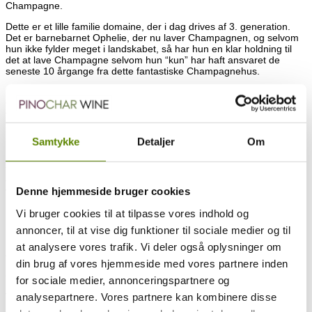
Champagne.
Dette er et lille familie domaine, der i dag drives af 3. generation.
Det er barnebarnet Ophelie, der nu laver Champagnen, og selvom
hun ikke fylder meget i landskabet, så har hun en klar holdning til
det at lave Champagne selvom hun “kun” har haft ansvaret de
seneste 10 årgange fra dette fantastiske Champagnehus.
Hendes marker er beplantet med 60% Pinot Noir og 40%
Chardonnay, og den årlige produktion ligger på omkring 50-60.000
flasker.
Hun laver hendes Champagne ret klassisk, og lagrer en smule af
Samtykke
Detaljer
Om
hendes vin på fade fra primært Bourgogne. Dette indgår i et par af
hendes årgangs cuveer uden at vinene bærer præg heraf. Hun
formår virkelig at balancere sine vine, og får det bedste ud af hver
eneste flaske. De fleste af markerne er fortsat beplantet med
vinstokkene fra hendes Farfars tid, og er dermed 50-60 år gamle.
Denne hjemmeside bruger cookies
Det betyder, at vinene er dybe, koncentrerede og komplekse.
Vi bruger cookies til at tilpasse vores indhold og
Fantastiske Champagner!
annoncer, til at vise dig funktioner til sociale medier og til
Se hele præsentationen af Champagne Lamiable
HER
.
at analysere vores trafik. Vi deler også oplysninger om
–
din brug af vores hjemmeside med vores partnere inden
60% Pinot Noir & 40% Chardonnay
for sociale medier, annonceringspartnere og
analysepartnere. Vores partnere kan kombinere disse
Vinen i glasset
En flot honninggylden farve i glasset med fine små bobler.