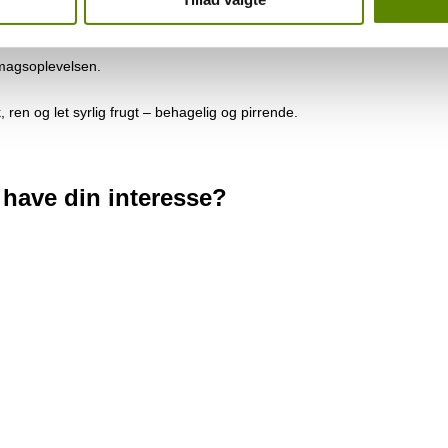
ant og koncentreret på en og samme tid – for mig et sikkert kvalitetst
smagsoplevelsen.
 ren og let syrlig frugt – behagelig og pirrende.
 have din interesse?