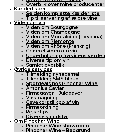
Overblik over mine producenter
Kælderlisten
Se den komplette Kælderliste
Tip til servering af ældre vine
Viden om vin
Viden om Bourgogne
Viden om Champagne
Viden om Montalcino (Toscana)
Viden om Piemonte
Viden om Rhône (Frankrig)
Generel viden om vin
Underholdning fra vinens verden
Diverse tip om vin
Samlet overblik
Øvrige services
Tilmelding nyhedsmail
Tilmelding SMS tilbud
Spotdeals hos Pinochar Wine
Antonius Caviar
Firmagaver – Julegaver
Vinsmagning
Gavekort til køb af vin
Firmaordning
Rejsetips
Diverse vinudstyr
Om Pinochar Wine
Pinochar Wine showroom
Pinochar Wine – Baggrund