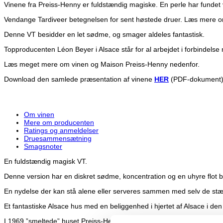
Vinene fra Preiss-Henny er fuldstændig magiske. En perle har fundet ve
Vendange Tardiveer betegnelsen for sent høstede druer. Læs mere
Denne VT besidder en let sødme, og smager aldeles fantastisk.
Topproducenten Léon Beyer i Alsace står for al arbejdet i forbindelse 
Læs meget mere om vinen og Maison Preiss-Henny nedenfor.
Download den samlede præsentation af vinene
HER
(PDF-dokument)
Om vinen
Mere om producenten
Ratings og anmeldelser
Druesammensætning
Smagsnoter
En fuldstændig magisk VT.
Denne version har en diskret sødme, koncentration og en uhyre flot 
En nydelse der kan stå alene eller serveres sammen med selv de stæ
Et fantastiske Alsace hus med en beliggenhed i hjertet af Alsace i den 
I 1969 ”smeltede” huset Preiss-Henny sammen med det endnu mere ber