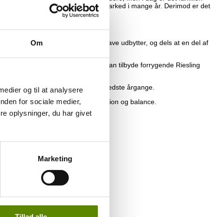
litet, og har været på det danske marked i mange år. Derimod er det
-Henny i Danmark.
erge l’ill i Alsace.
ivt lave mængde skyldes dels meget lave udbytter, og dels at en del af
Om
ny.
gen kælder. Det er også derfor jeg kan tilbyde forrygende Riesling
arcel Preiss serien laves kun i de bedste årgange.
 medier og til at analysere
nden for sociale medier,
ntet. Masser af ren frugt, koncentration og balance.
e oplysninger, du har givet
Marketing
ær.
Tillad alle