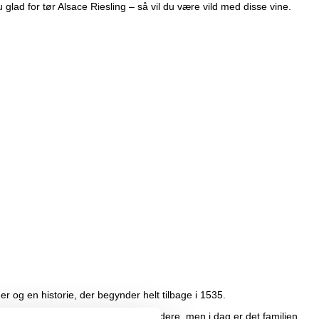
glad for tør Alsace Riesling – så vil du være vild med disse vine.
er og en historie, der begynder helt tilbage i 1535.
eyer. Huset Preiss-Henny kørte videre, men i dag er det familien