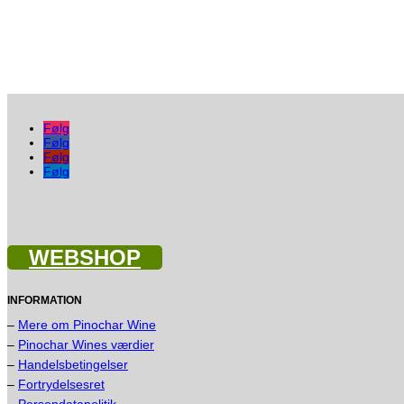
oprindelige
aktuelle
pris
pris
var:
er:
kr. 1.625,00.
kr. 1.400,00.
Følg
Følg
Følg
Følg
WEBSHOP
INFORMATION
–
Mere om Pinochar Wine
–
Pinochar Wines værdier
–
Handelsbetingelser
–
Fortrydelsesret