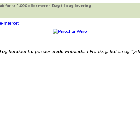
 for kr. 1.000 eller mere • Dag til dag levering
og karakter fra passionerede vinbønder i Frankrig, Italien og Tys