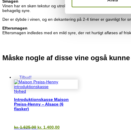
Smagen
Vinen har en skøn tekstur og utrolig dejlig ”mouthfeel”. Den er eleg
behagelig syre.
Der er dybde i vinen, og en dekantering på 2-4 timer er gavnligt for 
Eftersmagen
Eftersmagen indledes med en mild syre, der ret hurtigt afløses af frisk,
Måske nogle af disse vine også kunne
Du kunne også være interesseret i…
Tilbud!
Nyhed
Introduktionskasse Maison
Preiss-Henny – Alsace (6
flasker)
Den
Den
kr.
1.625,00
kr.
1.400,00