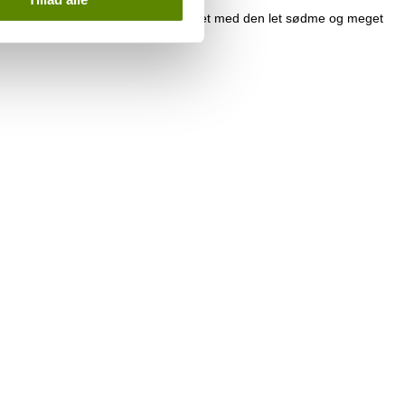
egn. Den er ren, harmonisk og balanceret med den let sødme og meget