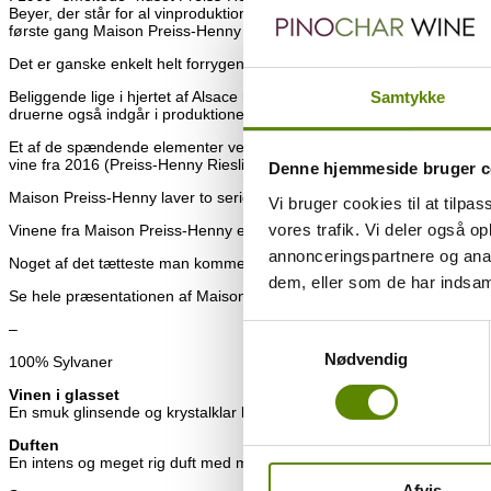
Beyer, der står for al vinproduktion både hos Maison Preiss-Henny o
første gang Maison Preiss-Henny introduceres i Danmark, og jeg er vir
Det er ganske enkelt helt forrygende flotte Alsace vine, som man bl.a.
Beliggende lige i hjertet af Alsace råder de over ca. 28 hektar vinmar
Samtykke
druerne også indgår i produktionen af vinene hos Maison Léon Beyer. D
Et af de spændende elementer ved vinene fra Maison Preiss-Henny er de
vine fra 2016 (Preiss-Henny Riesling 2016) og 2011 (Cuvée Marcel Pr
Denne hjemmeside bruger c
Maison Preiss-Henny laver to serier. Dels Preiss-Henny serien og del
Vi bruger cookies til at tilpas
vores trafik. Vi deler også 
Vinene fra Maison Preiss-Henny er forrygende. Det er klassisk Alsace R
annonceringspartnere og anal
Noget af det tætteste man kommer på den perfekte madvin!
dem, eller som de har indsaml
Se hele præsentationen af Maison Preiss-Henny
HER
.
–
Samtykkevalg
Nødvendig
100% Sylvaner
Vinen i glasset
En smuk glinsende og krystalklar lysegul farve i glasset. Lige en an
Duften
En intens og meget rig duft med masser af spændende elementer. Mild 
Afvis