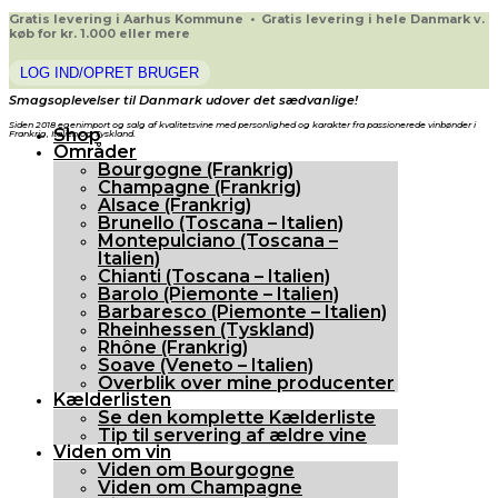
Gratis levering i Aarhus Kommune • Gratis levering i hele Danmark v.
køb for kr. 1.000 eller mere
LOG IND/OPRET BRUGER
Smagsoplevelser til Danmark udover det sædvanlige!
Siden 2018 egenimport og salg af kvalitetsvine med personlighed og karakter fra passionerede vinbønder i
Shop
Frankrig, Italien og Tyskland.
Områder
Bourgogne (Frankrig)
Champagne (Frankrig)
Alsace (Frankrig)
Brunello (Toscana – Italien)
Montepulciano (Toscana –
Italien)
Chianti (Toscana – Italien)
Barolo (Piemonte – Italien)
Barbaresco (Piemonte – Italien)
Rheinhessen (Tyskland)
Rhône (Frankrig)
Soave (Veneto – Italien)
Overblik over mine producenter
Kælderlisten
Se den komplette Kælderliste
Tip til servering af ældre vine
Viden om vin
Viden om Bourgogne
Viden om Champagne