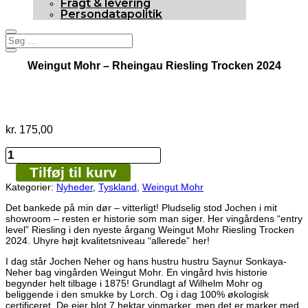
Fragt & levering
Persondatapolitik
Weingut Mohr – Rheingau Riesling Trocken 2024
Nyhed
kr.
175,00
Weingut
Mohr
Tilføj til kurv
-
Rheingau
Kategorier:
Nyheder
,
Tyskland
,
Weingut Mohr
Riesling
Trocken
Det bankede på min dør – vitterligt! Pludselig stod Jochen i mit
2024
showroom – resten er historie som man siger. Her vingårdens “entry
antal
level” Riesling i den nyeste årgang Weingut Mohr Riesling Trocken
2024. Uhyre højt kvalitetsniveau “allerede” her!
I dag står Jochen Neher og hans hustru hustru Saynur Sonkaya-
Neher bag vingården Weingut Mohr. En vingård hvis historie
begynder helt tilbage i 1875! Grundlagt af Wilhelm Mohr og
beliggende i den smukke by Lorch. Og i dag 100% økologisk
certificeret. De ejer blot 7 hektar vinmarker, men det er marker med