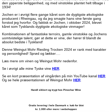
den ypperste beliggenhed, og med vinstokke plantet helt tilbage i
1934!
Jochen er i øvrigt flere gange kåret som de dygtigste økologiske
producent i Rheingau, og da jeg smagte hans vine første gang
forstod jeg hvorfor. Og faktisk er Jochen, i oktober 2024, blevet
kåret som Tysklands dygtigste økologiske vinmager!
Kombinationen af fantastiske terroirs, gamle vinstokke og Jochens
uomtvistelige talent, gør at dette er vine, der hører til blandt de
absolut bedste i Tyskland!
Denne Weingut Mohr Riesling Trocken 2024 er rank med karakter
og personlighed! Sprød og lækker….
Læs mere om vinen og Weingut Mohr nedenfor.
Se i øvrigt alle mine Tyske vine
HER
.
Se en kort præsentation af vingården på min YouTube kanal
HER
.
Og se hele præsentationen af Weingut Mohr
HER
.
Handl sikkert og trygt hos Pinochar Wine
Gratis levering i hele Danmark v. køb for blot
kr. 1.000 eller mere i webshoppen