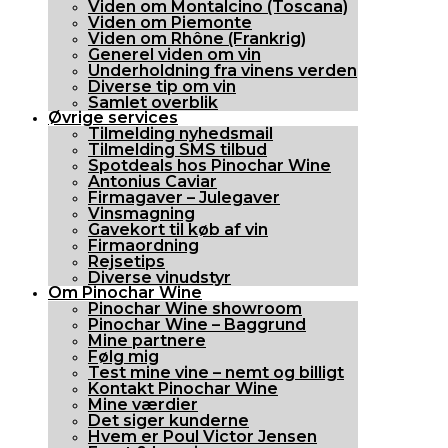
Viden om Montalcino (Toscana)
Viden om Piemonte
Viden om Rhône (Frankrig)
Generel viden om vin
Underholdning fra vinens verden
Diverse tip om vin
Samlet overblik
Øvrige services
Tilmelding nyhedsmail
Tilmelding SMS tilbud
Spotdeals hos Pinochar Wine
Antonius Caviar
Firmagaver – Julegaver
Vinsmagning
Gavekort til køb af vin
Firmaordning
Rejsetips
Diverse vinudstyr
Om Pinochar Wine
Pinochar Wine showroom
Pinochar Wine – Baggrund
Mine partnere
Følg mig
Test mine vine – nemt og billigt
Kontakt Pinochar Wine
Mine værdier
Det siger kunderne
Hvem er Poul Victor Jensen