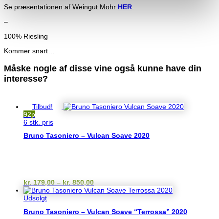
Se præsentationen af Weingut Mohr
HER
.
–
100% Riesling
Kommer snart…
Måske nogle af disse vine også kunne have din
interesse?
Du kunne også være interesseret i…
Tilbud!
92p
6 stk. pris
Bruno Tasoniero – Vulcan Soave 2020
Prisinterval:
kr.
179,00
–
kr.
850,00
kr. 179,00
til
Udsolgt
kr. 850,00
Bruno Tasoniero – Vulcan Soave “Terrossa” 2020