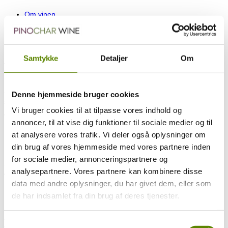
Om vinen
Mere om producenten
Ratings og anmeldelser
Druesammensætning
Smagsnoter
Samtykke
Detaljer
Om
Jorden i Lorch vinmarkerne består af primært af grå, brun eller rød
skifer delvist blandet med kvartsit og løss.
Druerne høstes i hånden, hvorefter de hviler som en mos i 2-4
timer. Derved trækker de lidt mere aroma og struktur ud af
Denne hjemmeside bruger cookies
skallerne.
Vi bruger cookies til at tilpasse vores indhold og
Vinen gærer på tilsat ren gær i afkølede i rustfrit ståltanke.
annoncer, til at vise dig funktioner til sociale medier og til
Efter 3 måneders lagring på gærresterne filtreres vinen skånsomt
at analysere vores trafik. Vi deler også oplysninger om
inden tapning.
din brug af vores hjemmeside med vores partnere inden
Restsukker: 8,0 g/l.
for sociale medier, annonceringspartnere og
Surhedsgrad: 7,6 g/l.
analysepartnere. Vores partnere kan kombinere disse
Alkohol: 11,5 %.
data med andre oplysninger, du har givet dem, eller som
de har indsamlet fra din brug af deres tjenester.
Jorden i Lorch-vinmarkerne består af grå, brun eller rød skifer,
Samtykkevalg
delvist blandet med kvartsit og løss