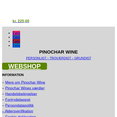
kr.
225,00
Følg
Følg
Følg
Følg
PINOCHAR WINE
PERSONLIGT – TROVÆRDIGT – GRUNDIGT
WEBSHOP
INFORMATION
–
Mere om Pinochar Wine
–
Pinochar Wines værdier
–
Handelsbetingelser
–
Fortrydelsesret
–
Persondatapolitik
– Aldersverifikation
–
Cookie dekleration