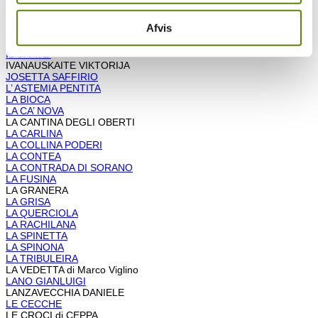
I CALANCHI
ICARDI
Afvis
ICOLLIROSSI
IENCARELLI SALVATORE
IL CRAVE’
IVANAUSKAITE VIKTORIJA
JOSETTA SAFFIRIO
L’ ASTEMIA PENTITA
LA BIOCA
LA CA’ NOVA
LA CANTINA DEGLI OBERTI
LA CARLINA
LA COLLINA PODERI
LA CONTEA
LA CONTRADA DI SORANO
LA FUSINA
LA GRANERA
LA GRISA
LA QUERCIOLA
LA RACHILANA
LA SPINETTA
LA SPINONA
LA TRIBULEIRA
LA VEDETTA di Marco Viglino
LANO GIANLUIGI
LANZAVECCHIA DANIELE
LE CECCHE
LE CROCI di CEPPA