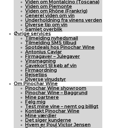
Viden om Montalcino (Toscana)
Viden om Piemonte
Viden om Rhône (Frankrig)
Generel viden om vin
Underholdning fra vinens verden
Diverse tip om vin
Samlet overblik
Øvrige services
Tilmelding nyhedsmail
Tilmelding SMS tilbud
Spotdeals hos Pinochar Wine
Antonius Caviar
Firmagaver – Julegaver
Vinsmagning
Gavekort til køb af vin
Firmaordning
Rejsetips
Diverse vinudstyr
Om Pinochar Wine
Pinochar Wine showroom
Pinochar Wine – Baggrund
Mine partnere
Følg mig
Test mine vine – nemt og billigt
Kontakt Pinochar Wine
Mine værdier
Det siger kunderne
Hvem er Poul Victor Jensen