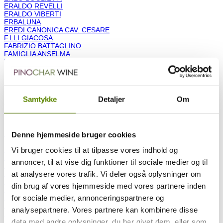
ERALDO REVELLI
ERALDO VIBERTI
ERBALUNA
EREDI CANONICA CAV. CESARE
F.LLI GIACOSA
FABRIZIO BATTAGLINO
FAMIGLIA ANSELMA
FANTINO ALESSANDRO E GIAN NATALE
FASSINO
FENOCCHIO
FENOCCHIO GIACOMO
FERRERO F.LLI
Samtykke
Detaljer
Om
FERRERO F.LLI di Ferrero Renato
FERRERO FEDERICA
FERRERO GIOVANNI
FILIPPI ANTONELLA
FILIPPINO DOMENICO
Denne hjemmeside bruger cookies
FLORIS GIANFRANCO
FONTANA ETTORE
Vi bruger cookies til at tilpasse vores indhold og
FONTANABIANCA
annoncer, til at vise dig funktioner til sociale medier og til
FONTANAFREDDA
FRANCO CONTERNO
at analysere vores trafik. Vi deler også oplysninger om
FRANCO COSTA
din brug af vores hjemmeside med vores partnere inden
FRATELLI MARTINI
FRATELLI PONTE VINI
for sociale medier, annonceringspartnere og
FRATELLI SERIO & BATTISTA BORGOGNO
analysepartnere. Vores partnere kan kombinere disse
GAGLIASSO MARIO
GAJA
data med andre oplysninger, du har givet dem, eller som