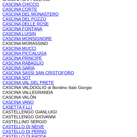
CASCINA CHICCO
CASCINA CORTE
CASCINA DEL MONASTERO
CASCINA DEL POZZO
CASCINA DELLE ROSE
CASCINA FONTANA
CASCINA LUISIN
CASCINA MONSIGNORE
CASCINA MORASSINO
CASCINA MUCCI
CASCINA PICCALUGA
CASCINA PRINCIPE
CASCINA RABAGLIO
CASCINA SARIA
CASCINA SASSI SAN CRISTOFORO
CASCINA SOT
CASCINA VAL DEL PRETE
CASCINA VALDOGLIO di Bordino Italo Giorgio
CASCINA VALLEGRANDA
CASCINA VALÖN
CASCINA VANO
CASETTA F.LLI
CASTELLENGO GIANLUIGI
CASTELLENGO GIOVANNI
CASTELLINO SERGIO
CASTELLO DI NEIVE
CASTELLO DI PERNO
CASTELLO DI RADDA