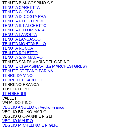
TENUTA BIANCOSPINO S.S.
TENUTA CARRETTA
TENUTA CUCCO
TENUTA DI COSTA PRA’
TENUTA F.LLI POVERO
TENUTA IL FALCHETTO
TENUTA L’ILLUMINATA
TENUTA LA VOLTA
TENUTA LANGASCO
TENUTA MONTANELLO
TENUTA ROCCA
TENUTA ROLETTO
TENUTA SAN MAURO
TENUTA SANTA MARIA DEL GARINO
TENUTE CISA ASINARI dei MARCHESI GRESY
TENUTE STEFANO FARINA
TERRE DA VINO
TERRE DEL BAROLO
TERRENO FRANCA
TOSO F.LLI & C.
TREDIBERRI
VALLETTI
VARALDO RINO
VEGLIO ANGELO di Veglio Franco
VEGLIO BRUNO MARIO
VEGLIO GIOVANNI E FIGLI
VEGLIO MAURO
VEGLIO MICHELINO E FIGLIO