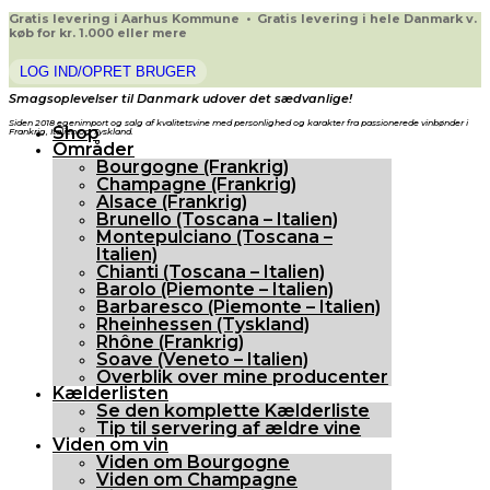
Gratis levering i Aarhus Kommune • Gratis levering i hele Danmark v.
køb for kr. 1.000 eller mere
LOG IND/OPRET BRUGER
Smagsoplevelser til Danmark udover det sædvanlige!
Siden 2018 egenimport og salg af kvalitetsvine med personlighed og karakter fra passionerede vinbønder i
Shop
Frankrig, Italien og Tyskland.
Områder
Bourgogne (Frankrig)
Champagne (Frankrig)
Alsace (Frankrig)
Brunello (Toscana – Italien)
Montepulciano (Toscana –
Italien)
Chianti (Toscana – Italien)
Barolo (Piemonte – Italien)
Barbaresco (Piemonte – Italien)
Rheinhessen (Tyskland)
Rhône (Frankrig)
Soave (Veneto – Italien)
Overblik over mine producenter
Kælderlisten
Se den komplette Kælderliste
Tip til servering af ældre vine
Viden om vin
Viden om Bourgogne
Viden om Champagne