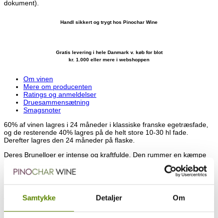
dokument).
Handl sikkert og trygt hos Pinochar Wine
Gratis levering i hele Danmark v. køb for blot
kr. 1.000 eller mere i webshoppen
Om vinen
Mere om producenten
Ratings og anmeldelser
Druesammensætning
Smagsnoter
60% af vinen lagres i 24 måneder i klassiske franske egetræsfade,
og de resterende 40% lagres på de helt store 10-30 hl fade.
Derefter lagres den 24 måneder på flaske.
Deres Brunelloer er intense og kraftfulde. Den rummer en kæmpe
potentiale, og kommer til at holde i mange årtier.
Den skal bruge 3-4 timer på karaffel inden den skal nydes.
Lige uden for Montalcino finder vi Villa I Cipressi, der blev etableret
Samtykke
Detaljer
Om
tilbage i 70’erne, men som først begyndte at producere Brunello di
Montalcino og Rosso di Montalcino i 2000. De har i dag ca. 3,5
hektar beplantet med Sangiovese, der er fordelt på to lokationer.