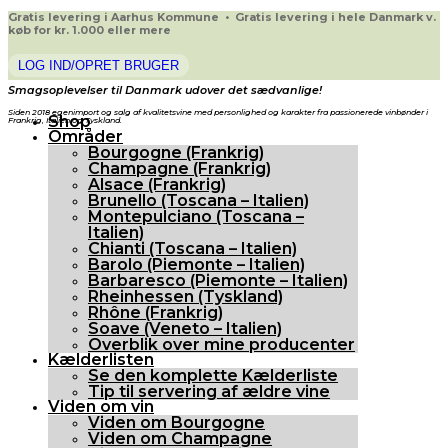
Gratis levering i Aarhus Kommune • Gratis levering i hele Danmark v.
køb for kr. 1.000 eller mere
LOG IND/OPRET BRUGER
Smagsoplevelser til Danmark udover det sædvanlige!
Siden 2018 egenimport og salg af kvalitetsvine med personlighed og karakter fra passionerede vinbønder i
Shop
Frankrig, Italien og Tyskland.
Områder
Bourgogne (Frankrig)
Champagne (Frankrig)
Alsace (Frankrig)
Brunello (Toscana – Italien)
Montepulciano (Toscana –
Italien)
Chianti (Toscana – Italien)
Barolo (Piemonte – Italien)
Barbaresco (Piemonte – Italien)
Rheinhessen (Tyskland)
Rhône (Frankrig)
Soave (Veneto – Italien)
Overblik over mine producenter
Kælderlisten
Se den komplette Kælderliste
Tip til servering af ældre vine
Viden om vin
Viden om Bourgogne
Viden om Champagne