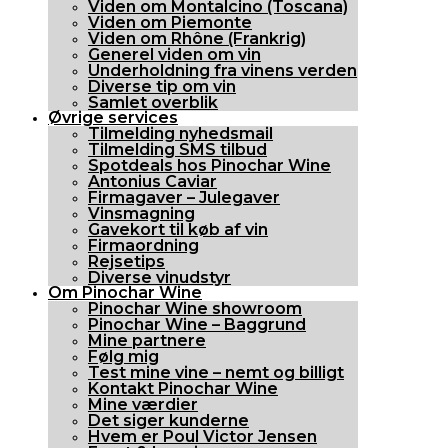
Viden om Montalcino (Toscana)
Viden om Piemonte
Viden om Rhône (Frankrig)
Generel viden om vin
Underholdning fra vinens verden
Diverse tip om vin
Samlet overblik
Øvrige services
Tilmelding nyhedsmail
Tilmelding SMS tilbud
Spotdeals hos Pinochar Wine
Antonius Caviar
Firmagaver – Julegaver
Vinsmagning
Gavekort til køb af vin
Firmaordning
Rejsetips
Diverse vinudstyr
Om Pinochar Wine
Pinochar Wine showroom
Pinochar Wine – Baggrund
Mine partnere
Følg mig
Test mine vine – nemt og billigt
Kontakt Pinochar Wine
Mine værdier
Det siger kunderne
Hvem er Poul Victor Jensen