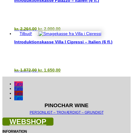
Introduktionskasse Palazzo – Italien (6 fl.)
Den
Den
kr.
2.264,00
kr.
2.000,00
oprindelige
aktuelle
Tilbud!
pris
pris
Introduktionskasse Villa I Cipressi – Italien (6 fl.)
var:
er:
kr. 2.264,00.
kr. 2.000,00.
Den
Den
kr.
1.872,00
kr.
1.650,00
oprindelige
aktuelle
pris
pris
Følg
var:
er:
Følg
kr. 1.872,00.
kr. 1.650,00.
Følg
Følg
PINOCHAR WINE
PERSONLIGT – TROVÆRDIGT – GRUNDIGT
WEBSHOP
INFORMATION