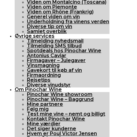
Viden om Montalcino (Toscana)
Viden om Piemonte
Viden om Rhône (Frankrig)
Generel viden om vin
Underholdning fra vinens verden
Diverse tip om vin
Samlet overblik
Øvrige services
Tilmelding nyhedsmail
Tilmelding SMS tilbud
Spotdeals hos Pinochar Wine
Antonius Caviar
Firmagaver – Julegaver
Vinsmagning
Gavekort til køb af vin
Firmaordning
Rejsetips
Diverse vinudstyr
Om Pinochar Wine
Pinochar Wine showroom
Pinochar Wine – Baggrund
Mine partnere
Følg mig
Test mine vine – nemt og billigt
Kontakt Pinochar Wine
Mine værdier
Det siger kunderne
Hvem er Poul Victor Jensen