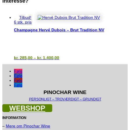
interesse?
Du kunne også være interesseret i…
Tilbud!
6 stk. pris
Champagne Hervé Dubois – Brut Tradition NV
Prisinterval:
kr.
285,00
–
kr.
1.400,00
kr. 285,00
til
Følg
kr. 1.400,00
Følg
Følg
Følg
PINOCHAR WINE
PERSONLIGT – TROVÆRDIGT – GRUNDIGT
WEBSHOP
INFORMATION
–
Mere om Pinochar Wine