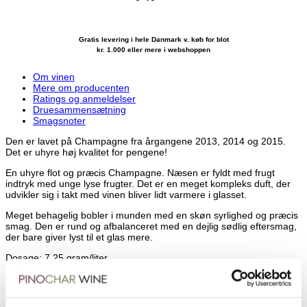
Gratis levering i hele Danmark v. køb for blot
kr. 1.000 eller mere i webshoppen
Om vinen
Mere om producenten
Ratings og anmeldelser
Druesammensætning
Smagsnoter
Den er lavet på Champagne fra årgangene 2013, 2014 og 2015.
Det er uhyre høj kvalitet for pengene!
En uhyre flot og præcis Champagne. Næsen er fyldt med frugt
indtryk med unge lyse frugter. Det er en meget kompleks duft, der
udvikler sig i takt med vinen bliver lidt varmere i glasset.
Meget behagelig bobler i munden med en skøn syrlighed og præcis
smag. Den er rund og afbalanceret med en dejlig sødlig eftersmag,
der bare giver lyst til et glas mere.
Dosage: 7,25 gram/liter.
Beliggende i Damery lige udenfor Epernay ligger Caillez-Lemarie i
Marne området, der er kendt for primært deres røde druer. Det er i
dag ægteparret Virginie og Laurent, der er ansvarlig for huset, og