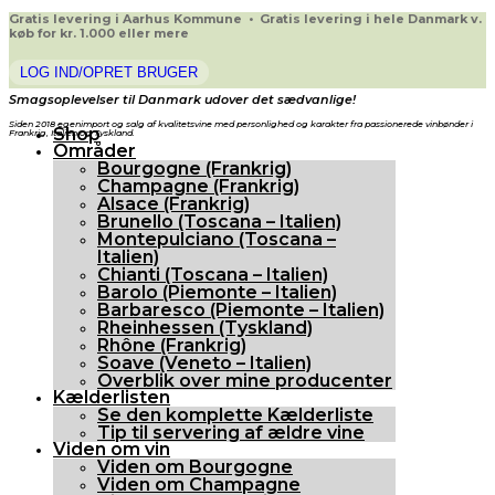
Gratis levering i Aarhus Kommune • Gratis levering i hele Danmark v.
køb for kr. 1.000 eller mere
LOG IND/OPRET BRUGER
Smagsoplevelser til Danmark udover det sædvanlige!
Siden 2018 egenimport og salg af kvalitetsvine med personlighed og karakter fra passionerede vinbønder i
Shop
Frankrig, Italien og Tyskland.
Områder
Bourgogne (Frankrig)
Champagne (Frankrig)
Alsace (Frankrig)
Brunello (Toscana – Italien)
Montepulciano (Toscana –
Italien)
Chianti (Toscana – Italien)
Barolo (Piemonte – Italien)
Barbaresco (Piemonte – Italien)
Rheinhessen (Tyskland)
Rhône (Frankrig)
Soave (Veneto – Italien)
Overblik over mine producenter
Kælderlisten
Se den komplette Kælderliste
Tip til servering af ældre vine
Viden om vin
Viden om Bourgogne
Viden om Champagne