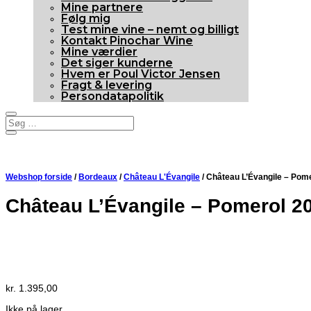
Mine partnere
Følg mig
Test mine vine – nemt og billigt
Kontakt Pinochar Wine
Mine værdier
Det siger kunderne
Hvem er Poul Victor Jensen
Fragt & levering
Persondatapolitik
Webshop forside
/
Bordeaux
/
Château L'Évangile
/ Château L’Évangile – Pom
Château L’Évangile – Pomerol 2
97p
Udsolgt
kr.
1.395,00
Ikke på lager