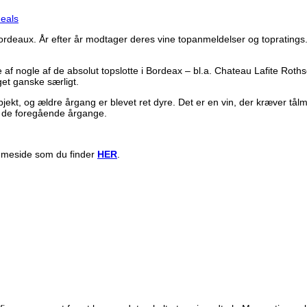
eals
deaux. År efter år modtager deres vine topanmeldelser og topratings. O
be af nogle af de absolut topslotte i Bordeax – bl.a. Chateau Lafite R
get ganske særligt.
bjekt, og ældre årgang er blevet ret dyre. Det er en vin, der kræver tå
af de foregående årgange.
mmeside som du finder
HER
.