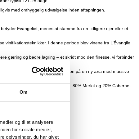
løber typisk i 21-25 dage.
urligvis med omhyggelig udvælgelse inden aftapningen.
 betyder Evangeliet, menes at stamme fra en tidligere ejer eller et
e vinifikationsteknikker. I denne periode blev vinene fra L’Évangile
ere gæring og bedre lagring – et skridt mod den finesse, vi forbinder
enne overtagelse markerede begyndelsen på en ny æra med massive
. Fordelingen er en beplantning med ca. 80% Merlot og 20% Cabernet
Om
 medier og til at analysere
nden for sociale medier,
e oplysninger, du har givet