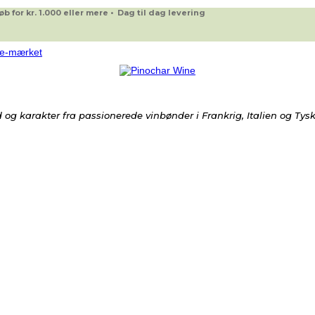
 for kr. 1.000 eller mere • Dag til dag levering
og karakter fra passionerede vinbønder i Frankrig, Italien og Tys