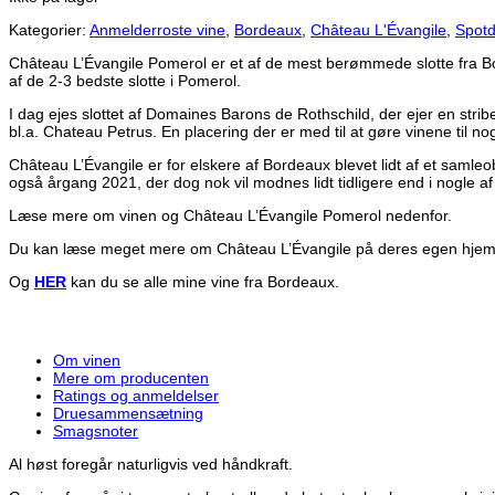
Kategorier:
Anmelderroste vine
,
Bordeaux
,
Château L'Évangile
,
Spotd
Château L’Évangile Pomerol er et af de mest berømmede slotte fra Bor
af de 2-3 bedste slotte i Pomerol.
I dag ejes slottet af Domaines Barons de Rothschild, der ejer en stri
bl.a. Chateau Petrus. En placering der er med til at gøre vinene til no
Château L’Évangile er for elskere af Bordeaux blevet lidt af et samleo
også årgang 2021, der dog nok vil modnes lidt tidligere end i nogle 
Læse mere om vinen og Château L’Évangile Pomerol nedenfor.
Du kan læse meget mere om Château L’Évangile på deres egen hje
Og
HER
kan du se alle mine vine fra Bordeaux.
Om vinen
Mere om producenten
Ratings og anmeldelser
Druesammensætning
Smagsnoter
Al høst foregår naturligvis ved håndkraft.