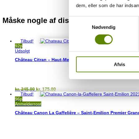
dem, eller som de har indsaml
Måske nogle af disse vine også kunne
Samtykkevalg
Nødvendig
Du kunne også være interesseret i…
Tilbud!
92p
Udsolgt
Château Citran – Haut-Medoc 2022
Afvis
Den
Den
kr.
245,00
kr.
175,00
oprindelige
aktuelle
Tilbud!
pris
pris
96p
var:
er:
Anmelderrost
kr. 245,00.
kr. 175,00.
Château Canon La Gaffelière – Saint-Emilion Premier Gran