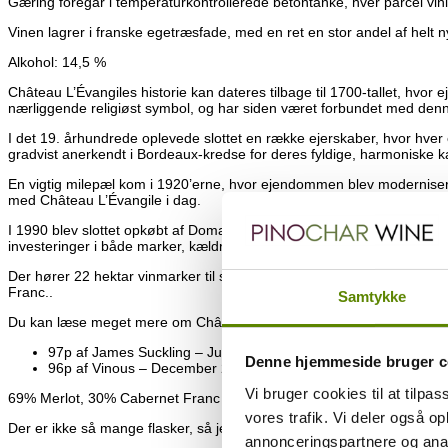
Gæring foregår i temperaturkontrollerede betontanke, hver parcel vinif
Vinen lagrer i franske egetræsfade, med en ret en stor andel af hel
Alkohol: 14,5 %
Château L’Évangiles historie kan dateres tilbage til 1700-tallet, hvor
nærliggende religiøst symbol, og har siden været forbundet med denn
I det 19. århundrede oplevede slottet en række ejerskaber, hvor hver e
gradvist anerkendt i Bordeaux-kredse for deres fyldige, harmoniske k
En vigtig milepæl kom i 1920’erne, hvor ejendommen blev moderniseret m
med Château L’Évangile i dag.
I 1990 blev slottet opkøbt af Domaines Barons de Rothschild, også 
investeringer i både marker, kældre og vinifikationsudstyr. Altid med r
Der hører 22 hektar vinmarker til slottet. Jordbunden er en ganske k
Franc..
Samtykke
Du kan læse meget mere om Château L’Évangile på deres egen hje
97p af James Suckling – Juli 2024
Denne hjemmeside bruger c
96p af Vinous – December 2023
Vi bruger cookies til at tilpas
69% Merlot, 30% Cabernet Franc og 1% Cabernet Sauvignon
vores trafik. Vi deler også 
Der er ikke så mange flasker, så jeg får desværre ikke lavet en sma
annonceringspartnere og anal