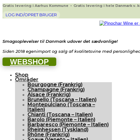
Gratis levering i Aarhus Kommune • Gratis levering i hele Danmark v. køb
LOG IND/OPRET BRUGER
Smagsoplevelser til Danmark udover det sædvanlige!
Siden 2018 egenimport og salg af kvalitetsvine med personlighed 
WEBSHOP
Shop
Områder
Bourgogne (Frankrig)
Champagne (Frankrig)
Alsace (Frankrig)
Brunello (Toscana – Italien)
Montepulciano (Toscana –
Italien)
Chianti (Toscana – Italien)
Barolo (Piemonte – Italien)
Barbaresco (Piemonte – Italien)
Rheinhessen (Tyskland)
Rhône (Frankrig)
Soave (Veneto – Italien)