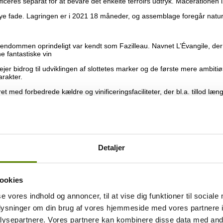
iceres separat for at bevare det enkelte terroirs udtryk. Macerationen 
t nye fade. Lagringen er i 2021 18 måneder, og assemblage foregår nat
 ejendommen oprindeligt var kendt som Fazilleau. Navnet L’Évangile, der
e fantastiske vin
jer bidrog til udviklingen af slottetes marker og de første mere ambitiøs
arakter.
ed forbedrede kældre og vinificeringsfaciliteter, der bl.a. tillod læng
kendt som Rothschild-familien bag bl.a. Château Lafite Rothschild. D
espekt for Pomerols traditioner.
ompleks blanding af ler, grus og sand med høj andel af jernholdig ler
Detaljer
mmeside som du finder
HER
.
ookies
se vores indhold og annoncer, til at vise dig funktioner til sociale
oplysninger om din brug af vores hjemmeside med vores partnere i
gsnote. Men du finder masser af mange smagsnoter på nettet.
ysepartnere. Vores partnere kan kombinere disse data med andr