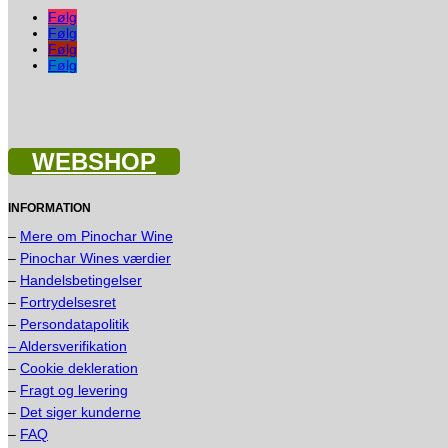
Følg
Følg
Følg
Følg
WEBSHOP
INFORMATION
–
Mere om Pinochar Wine
–
Pinochar Wines værdier
–
Handelsbetingelser
–
Fortrydelsesret
–
Persondatapolitik
– Aldersverifikation
–
Cookie dekleration
–
Fragt og levering
–
Det siger kunderne
–
FAQ