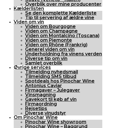
Overblik over mine producenter
Kælderlisten
Se den komplette Kælderliste
Tip til servering af ældre vine
Viden om vin
Viden om Bourgogne
Viden om Champagne
Viden om Montalcino (Toscana)
Viden om Piemonte
Viden om Rhône (Frankrig)
Generel viden om vin
Underholdning fra vinens verden
Diverse tip om vin
Samlet overblik
Øvrige services
Tilmelding nyhedsmail
Tilmelding SMS tilbud
Spotdeals hos Pinochar Wine
Antonius Caviar
Firmagaver – Julegaver
Vinsmagning
Gavekort til køb af vin
Firmaordning
Rejsetips
Diverse vinudstyr
Om Pinochar Wine
Pinochar Wine showroom
Pinochar Wine – Baggrund