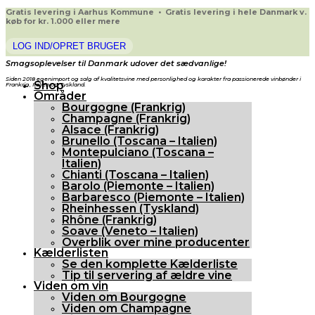
Gratis levering i Aarhus Kommune • Gratis levering i hele Danmark v.
køb for kr. 1.000 eller mere
LOG IND/OPRET BRUGER
Smagsoplevelser til Danmark udover det sædvanlige!
Siden 2018 egenimport og salg af kvalitetsvine med personlighed og karakter fra passionerede vinbønder i
Shop
Frankrig, Italien og Tyskland.
Områder
Bourgogne (Frankrig)
Champagne (Frankrig)
Alsace (Frankrig)
Brunello (Toscana – Italien)
Montepulciano (Toscana –
Italien)
Chianti (Toscana – Italien)
Barolo (Piemonte – Italien)
Barbaresco (Piemonte – Italien)
Rheinhessen (Tyskland)
Rhône (Frankrig)
Soave (Veneto – Italien)
Overblik over mine producenter
Kælderlisten
Se den komplette Kælderliste
Tip til servering af ældre vine
Viden om vin
Viden om Bourgogne
Viden om Champagne