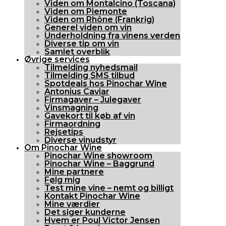
Viden om Montalcino (Toscana)
Viden om Piemonte
Viden om Rhône (Frankrig)
Generel viden om vin
Underholdning fra vinens verden
Diverse tip om vin
Samlet overblik
Øvrige services
Tilmelding nyhedsmail
Tilmelding SMS tilbud
Spotdeals hos Pinochar Wine
Antonius Caviar
Firmagaver – Julegaver
Vinsmagning
Gavekort til køb af vin
Firmaordning
Rejsetips
Diverse vinudstyr
Om Pinochar Wine
Pinochar Wine showroom
Pinochar Wine – Baggrund
Mine partnere
Følg mig
Test mine vine – nemt og billigt
Kontakt Pinochar Wine
Mine værdier
Det siger kunderne
Hvem er Poul Victor Jensen