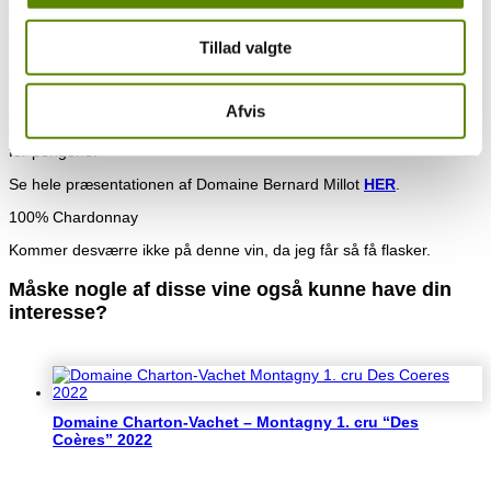
fortages alt med håndkraft. Gæring foregår ved naturens hjælp med
den naturlige gær der findes i kælderen.
Tillad valgte
Det er endnu en lille skjult skat fra Bourgogne, hvor man får høj
værdi for pengene – også selvom vinene ikke er helt billige. Emilien
laver primært hvide vine, men har også en lille produktion af røde
Afvis
vine. De smager også fremragende, men jeg har i første omgang
valgt kun at importere hans hvide vine, der i den grad giver værdi
for pengene.
Se hele præsentationen af Domaine Bernard Millot
HER
.
100% Chardonnay
Kommer desværre ikke på denne vin, da jeg får så få flasker.
Måske nogle af disse vine også kunne have din
interesse?
Du kunne også være interesseret i…
Domaine Charton-Vachet – Montagny 1. cru “Des
Coères” 2022