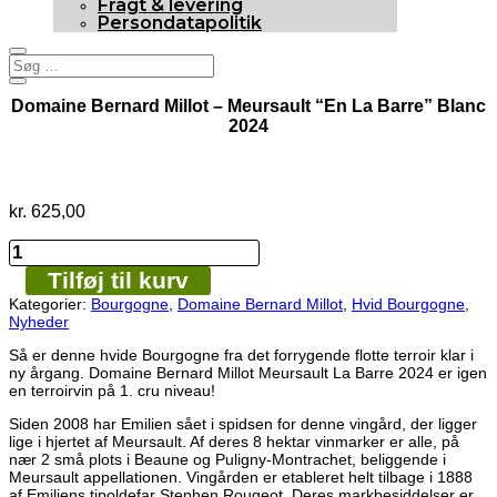
Fragt & levering
Persondatapolitik
Domaine Bernard Millot – Meursault “En La Barre” Blanc
2024
Nyhed
kr.
625,00
Domaine
Bernard
Tilføj til kurv
Millot
-
Kategorier:
Bourgogne
,
Domaine Bernard Millot
,
Hvid Bourgogne
,
Meursault
Nyheder
“En
La
Så er denne hvide Bourgogne fra det forrygende flotte terroir klar i
Barre”
ny årgang. Domaine Bernard Millot Meursault La Barre 2024 er igen
Blanc
en terroirvin på 1. cru niveau!
2024
Siden 2008 har Emilien sået i spidsen for denne vingård, der ligger
antal
lige i hjertet af Meursault. Af deres 8 hektar vinmarker er alle, på
nær 2 små plots i Beaune og Puligny-Montrachet, beliggende i
Meursault appellationen. Vingården er etableret helt tilbage i 1888
af Emiliens tipoldefar Stephen Rougeot. Deres markbesiddelser er