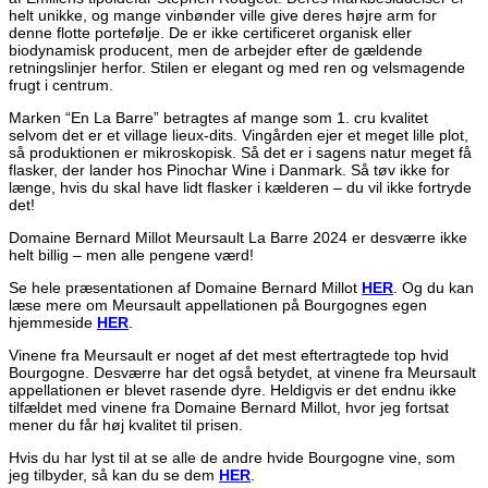
helt unikke, og mange vinbønder ville give deres højre arm for
denne flotte portefølje. De er ikke certificeret organisk eller
biodynamisk producent, men de arbejder efter de gældende
retningslinjer herfor. Stilen er elegant og med ren og velsmagende
frugt i centrum.
Marken “En La Barre” betragtes af mange som 1. cru kvalitet
selvom det er et village lieux-dits. Vingården ejer et meget lille plot,
så produktionen er mikroskopisk. Så det er i sagens natur meget få
flasker, der lander hos Pinochar Wine i Danmark. Så tøv ikke for
længe, hvis du skal have lidt flasker i kælderen – du vil ikke fortryde
det!
Domaine Bernard Millot Meursault La Barre 2024 er desværre ikke
helt billig – men alle pengene værd!
Se hele præsentationen af Domaine Bernard Millot
HER
. Og du kan
læse mere om Meursault appellationen på Bourgognes egen
hjemmeside
HER
.
Vinene fra Meursault er noget af det mest eftertragtede top hvid
Bourgogne. Desværre har det også betydet, at vinene fra Meursault
appellationen er blevet rasende dyre. Heldigvis er det endnu ikke
tilfældet med vinene fra Domaine Bernard Millot, hvor jeg fortsat
mener du får høj kvalitet til prisen.
Hvis du har lyst til at se alle de andre hvide Bourgogne vine, som
jeg tilbyder, så kan du se dem
HER
.