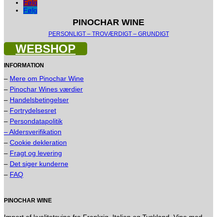
Følg
Følg
PINOCHAR WINE
PERSONLIGT – TROVÆRDIGT – GRUNDIGT
WEBSHOP
INFORMATION
–
Mere om Pinochar Wine
–
Pinochar Wines værdier
–
Handelsbetingelser
–
Fortrydelsesret
–
Persondatapolitik
– Aldersverifikation
–
Cookie dekleration
–
Fragt og levering
–
Det siger kunderne
–
FAQ
PINOCHAR WINE
Import af kvalitetsvine fra Frankrig, Italien og Tyskland. Vine med