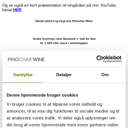
Og se også en kort præsentation af vingården på min YouTube
kanal
HER
.
Handl sikkert og trygt hos Pinochar Wine
Gratis levering i hele Danmark v. køb for blot
kr. 1.000 eller mere i webshoppen
Om vinen
Mere om producenten
Ratings og anmeldelser
Druesammensætning
Smagsnoter
Samtykke
Detaljer
Om
Fra det flotte terroir Clos de la Barre, hvorfra mange laver Meursault
hvidvin der er fuldt på højde med mange 1. cru vine. Emiliens La
Barre er absolut ingen undtagelse.
Denne hjemmeside bruger cookies
Lagret et år på de klassiske egetræsfade med kun en meget lille
andel nye fade (ca. 20%). de 12 måneder på fad er uden
Vi bruger cookies til at tilpasse vores indhold og
battonages, hvorefter de klares med 4 til 6 måneder på ståltanke
annoncer, til at vise dig funktioner til sociale medier og til
inden aftapningen.
at analysere vores trafik. Vi deler også oplysninger om
Alkohol: 13 %.
din brug af vores hjemmeside med vores partnere inden