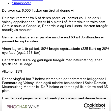
Smagsnoter
De laver ca. 6.000 flasker om året af denne vin.
Druerne kommer fra 5 af deres parceller (samlet ca. 1 hektar) i
Volnay appellationen. Det er bl.a.plots i så fantastiske terroirs som
Carelle sous la Chapelle, Robardelle og Les Lurets. Høsten foregår
naturligvis manuelt.
Gennemsnitsalderen er på ikke mindre end 60 år! Jordbunden er
primært ler og kalksten.
Vinen lagrer 1 år på fad. 80% brugte egetræsfade (225 liter) og 20%
nye fade (også 225 liter).
Der afstilkes 100% og gæringen foregår med naturgær og løber
typisk i ca. 10 dage.
Alkohol: 13%
Denne vingård har 7 hektar vinmarker, der primært er beliggende i
Pommard og Volnay. Men også mindre besiddelser i Saint-Romain,
Meursault og Monthelie. De 7 hektar er fordelt på ikke færre end 35
plots!
Hvis der skal peges på et helt særligt kendetegn ved denne familie
vingård, så må det være det faktum, at deres vinmarker, over en
bred kam, er beplantet med ekstraordinært gamle vinstokke. Nogle
af dem med en alder på over 120 år! Det er ganske unikt selv for