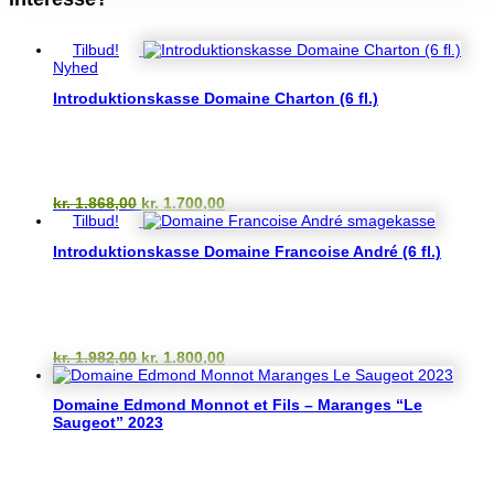
Relaterede varer
Tilbud!
Nyhed
Introduktionskasse Domaine Charton (6 fl.)
Den
Den
kr.
1.868,00
kr.
1.700,00
oprindelige
aktuelle
Tilbud!
pris
pris
Introduktionskasse Domaine Francoise André (6 fl.)
var:
er:
kr. 1.868,00.
kr. 1.700,00.
Den
Den
kr.
1.982,00
kr.
1.800,00
oprindelige
aktuelle
pris
pris
Domaine Edmond Monnot et Fils – Maranges “Le
var:
er:
Saugeot” 2023
kr. 1.982,00.
kr. 1.800,00.