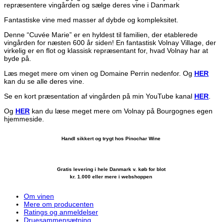
repræsentere vingården og sælge deres vine i Danmark
Fantastiske vine med masser af dybde og kompleksitet.
Denne “Cuvée Marie” er en hyldest til familien, der etablerede
vingården for næsten 600 år siden! En fantastisk Volnay Village, der
virkelig er en flot og klassisk repræsentant for, hvad Volnay har at
byde på.
Læs meget mere om vinen og Domaine Perrin nedenfor. Og
HER
kan du se alle deres vine.
Se en kort præsentation af vingården på min YouTube kanal
HER
.
Og
HER
kan du læse meget mere om Volnay på Bourgognes egen
hjemmeside.
Handl sikkert og trygt hos Pinochar Wine
Gratis levering i hele Danmark v. køb for blot
kr. 1.000 eller mere i webshoppen
Om vinen
Mere om producenten
Ratings og anmeldelser
Druesammensætning