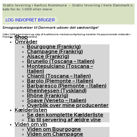
Gratis levering i Aarhus Kommune • Gratis levering i hele Danmark v.
køb for kr. 1.000 eller mere
LOG IND/OPRET BRUGER
Smagsoplevelser til Danmark udover det sædvanlige!
Siden 2018 egenimport og salg af kvalitetsvine med personlighed og karakter fra passionerede vinbønder i
Shop
Frankrig, Italien og Tyskland.
Områder
Bourgogne (Frankrig)
Champagne (Frankrig)
Alsace (Frankrig)
Brunello (Toscana – Italien)
Montepulciano (Toscana –
Italien)
Chianti (Toscana – Italien)
Barolo (Piemonte – Italien)
Barbaresco (Piemonte – Italien)
Rheinhessen (Tyskland)
Rhône (Frankrig)
Soave (Veneto – Italien)
Overblik over mine producenter
Kælderlisten
Se den komplette Kælderliste
Tip til servering af ældre vine
Viden om vin
Viden om Bourgogne
Viden om Champagne