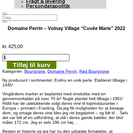
Fragt & levering
Persondatapolitik
Domaine Perrin – Volnay Village “Cuvée Marie” 2022
kr.
425,00
Domaine
Perrin
Tilføj til kurv
-
Volnay
Kategorier:
Bourgogne
,
Domaine Perrin
,
Rød Bourgogne
Village
“Cuvée
Ny producent i sortimentet. Endnu en unik perle. Etableret tilbage i
Marie”
1445!
2022
Vingårdens marker er beplantet med vinstokke med en
antal
gennemsnitalder på over 70 år! Nogle plantet helt tilbage i 1901!
Hidtil har de udelukkende solgt deres vine til toprestauranter i
Europa – primært i Frankrig. Da jeg fik muligheden for at besøge
dem, og smage deres vine blev jeg ret begejstret – og lidt til….Selv
det var lidt af en udfordring, at stå i deres gamle kælder, der blot
måler 172 cm. Jeg er selv 196 cm høj….
Resten er historie og jeg har nu den udsøgte fornøjelse, at