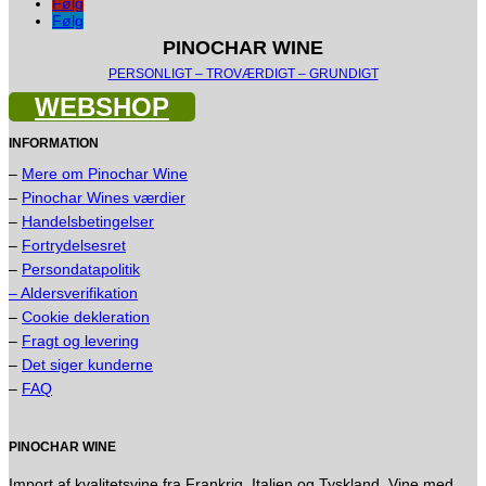
Følg
Følg
PINOCHAR WINE
PERSONLIGT – TROVÆRDIGT – GRUNDIGT
WEBSHOP
INFORMATION
–
Mere om Pinochar Wine
–
Pinochar Wines værdier
–
Handelsbetingelser
–
Fortrydelsesret
–
Persondatapolitik
– Aldersverifikation
–
Cookie dekleration
–
Fragt og levering
–
Det siger kunderne
–
FAQ
PINOCHAR WINE
Import af kvalitetsvine fra Frankrig, Italien og Tyskland. Vine med