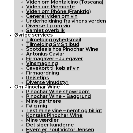
Viden om Montalcino (Toscana)
Viden om Piemonte
Viden om Rhône (Frankrig)
Generel viden om vin
Underholdning fra vinens verden
Diverse tip om vin
Samlet overblik
Øvrige services
Tilmelding nyhedsmail
Tilmelding SMS tilbud
Spotdeals hos Pinochar Wine
Antonius Caviar
Firmagaver – Julegaver
Vinsmagning
Gavekort til køb af vin
Firmaordning
Rejsetips
Diverse vinudstyr
Om Pinochar Wine
Pinochar Wine showroom
Pinochar Wine – Baggrund
Mine partnere
Følg mig
Test mine vine – nemt og billigt
Kontakt Pinochar Wine
Mine værdier
Det siger kunderne
Hvem er Poul Victor Jensen