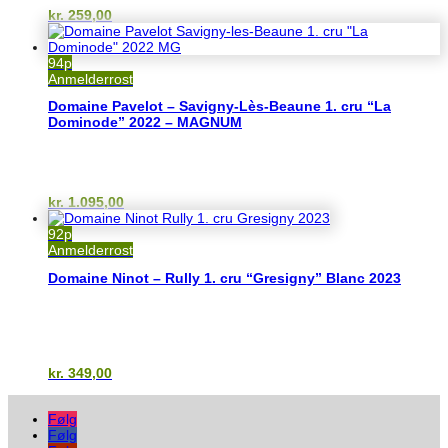
kr.
259,00
94p
Anmelderrost
Domaine Pavelot – Savigny-Lès-Beaune 1. cru “La
Dominode” 2022 – MAGNUM
kr.
1.095,00
92p
Anmelderrost
Domaine Ninot – Rully 1. cru “Gresigny” Blanc 2023
kr.
349,00
Følg
Følg