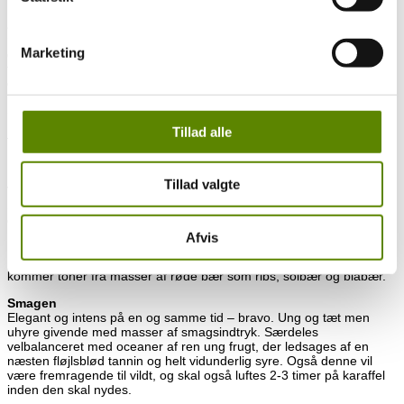
De sælger faktisk en del druer til andre vinbønder, men det er mere
af nød end af lyst. Ambitionen er at samtlige druer skal anvendes til
produktion af egen vin, men da de har investeret i nyt udstyr, så har
Marketing
de valgt de første år, at sælge en del af deres druer, så de kan
finansiere moderniseringen af deres faciliteter. Igen et signal om, at
de ikke vil gå på kompromis med kvaliteten af deres vine.
Se hele præsentationen af Domaine Jean Vaudoisey
HER
.
Tillad alle
–
100% Pinot Noir
Tillad valgte
Vinen i glasset
Smuk klar lyslilla farve i glasset, der dog er lidt mørkere end man
ofte ser i vinene fra Volnay.
Afvis
Duften
Dufter er helt uimodståelig med en vidunderlig sødlig frugt. Der
kommer toner fra masser af røde bær som ribs, solbær og blåbær.
Smagen
Elegant og intens på en og samme tid – bravo. Ung og tæt men
uhyre givende med masser af smagsindtryk. Særdeles
velbalanceret med oceaner af ren ung frugt, der ledsages af en
næsten fløjlsblød tannin og helt vidunderlig syre. Også denne vil
være fremragende til vildt, og skal også luftes 2-3 timer på karaffel
inden den skal nydes.