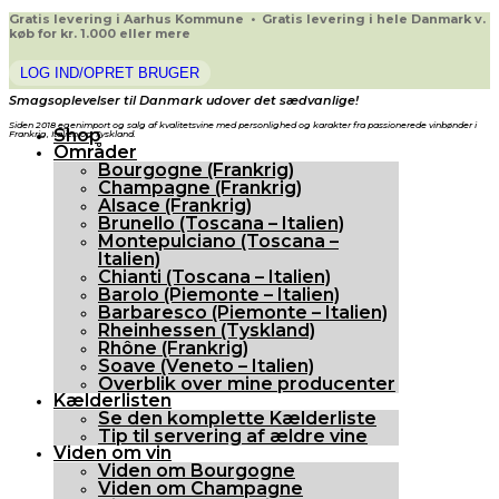
Gratis levering i Aarhus Kommune • Gratis levering i hele Danmark v.
køb for kr. 1.000 eller mere
LOG IND/OPRET BRUGER
Smagsoplevelser til Danmark udover det sædvanlige!
Siden 2018 egenimport og salg af kvalitetsvine med personlighed og karakter fra passionerede vinbønder i
Shop
Frankrig, Italien og Tyskland.
Områder
Bourgogne (Frankrig)
Champagne (Frankrig)
Alsace (Frankrig)
Brunello (Toscana – Italien)
Montepulciano (Toscana –
Italien)
Chianti (Toscana – Italien)
Barolo (Piemonte – Italien)
Barbaresco (Piemonte – Italien)
Rheinhessen (Tyskland)
Rhône (Frankrig)
Soave (Veneto – Italien)
Overblik over mine producenter
Kælderlisten
Se den komplette Kælderliste
Tip til servering af ældre vine
Viden om vin
Viden om Bourgogne
Viden om Champagne