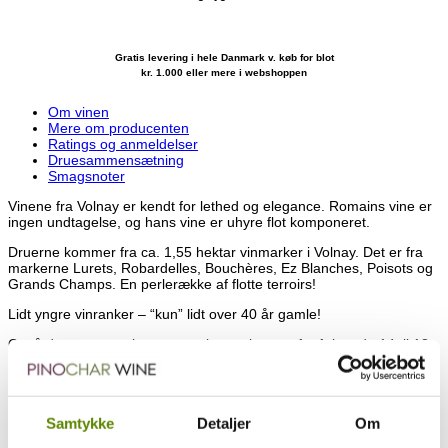
Gratis levering i hele Danmark v. køb for blot
kr. 1.000 eller mere i webshoppen
Om vinen
Mere om producenten
Ratings og anmeldelser
Druesammensætning
Smagsnoter
Vinene fra Volnay er kendt for lethed og elegance. Romains vine er
ingen undtagelse, og hans vine er uhyre flot komponeret.
Druerne kommer fra ca. 1,55 hektar vinmarker i Volnay. Det er fra
markerne Lurets, Robardelles, Bouchères, Ez Blanches, Poisots og
Grands Champs. En perlerække af flotte terroirs!
Lidt yngre vinranker – “kun” lidt over 40 år gamle!
Også denne gærer i cementtanke, og lagrer efterfølgende 14 til 18
måneder i egetræsfade. Ca. 20 – 25% nye fade hvert år.
Dette Domaine har 7,5 hektar vinmarker, der primært er beliggende
i Pommard og Volnay.
Samtykke
Detaljer
Om
Det drives i dag af Romain Poirrotte, der overtog det efter hans