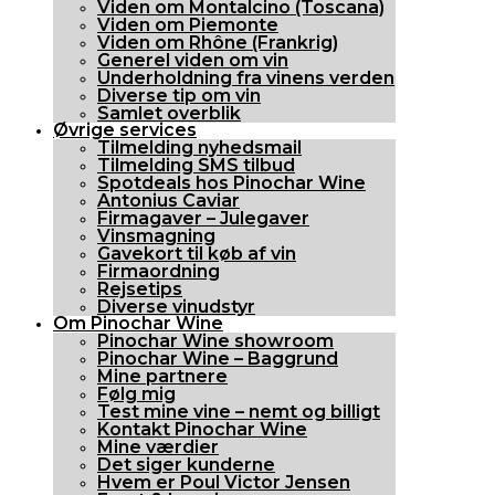
Viden om Montalcino (Toscana)
Viden om Piemonte
Viden om Rhône (Frankrig)
Generel viden om vin
Underholdning fra vinens verden
Diverse tip om vin
Samlet overblik
Øvrige services
Tilmelding nyhedsmail
Tilmelding SMS tilbud
Spotdeals hos Pinochar Wine
Antonius Caviar
Firmagaver – Julegaver
Vinsmagning
Gavekort til køb af vin
Firmaordning
Rejsetips
Diverse vinudstyr
Om Pinochar Wine
Pinochar Wine showroom
Pinochar Wine – Baggrund
Mine partnere
Følg mig
Test mine vine – nemt og billigt
Kontakt Pinochar Wine
Mine værdier
Det siger kunderne
Hvem er Poul Victor Jensen