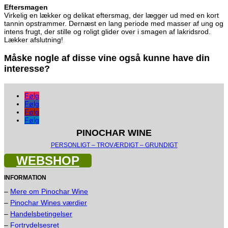
Eftersmagen
Virkelig en lækker og delikat eftersmag, der lægger ud med en kort
tannin opstrammer. Dernæst en lang periode med masser af ung og
intens frugt, der stille og roligt glider over i smagen af lakridsrod.
Lækker afslutning!
Måske nogle af disse vine også kunne have din
interesse?
Følg
Følg
Følg
Følg
PINOCHAR WINE
PERSONLIGT – TROVÆRDIGT – GRUNDIGT
WEBSHOP
INFORMATION
–
Mere om Pinochar Wine
–
Pinochar Wines værdier
–
Handelsbetingelser
–
Fortrydelsesret