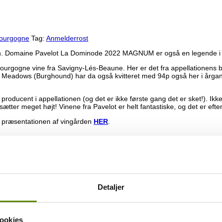
ourgogne
Tag:
Anmelderrost
 vin. Domaine Pavelot La Dominode 2022 MAGNUM er også en legende 
gne vine fra Savigny-Lés-Beaune. Her er det fra appellationens bedste
Alle Meadows (Burghound) har da også kvitteret med 94p også her i 
producent i appellationen (og det er ikke første gang det er sket!). Ik
 meget højt! Vinene fra Pavelot er helt fantastiske, og det er efter min
 præsentationen af vingården
HER
.
rgognes egen hjemmeside
HER
.
Detaljer
ookies