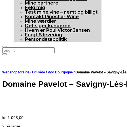
Mine partnere
Følg mig
Test mine vine – nemt og billigt
Kontakt Pinochar Wine
Mine værdier
Det siger kunderne
Hvem er Poul Victor Jensen
Fragt & levering
Persondatapolitik
Webshop forside
/
Område
/
Rød Bourgogne
/ Domaine Pavelot – Savigny-Lè
Domaine Pavelot – Savigny-Lès
94p
Anmelderrost
kr.
1.095,00
2 på lager