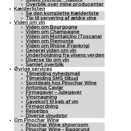
Overblik over mine producenter
Kælderlisten
Se den komplette Kælderliste
Tip til servering af ældre vine
Viden om vin
Viden om Bourgogne
Viden om Champagne
Viden om Montalcino (Toscana)
Viden om Piemonte
Viden om Rhône (Frankrig)
Generel viden om vin
Underholdning fra vinens verden
Diverse tip om vin
Samlet overblik
Øvrige services
Tilmelding nyhedsmail
Tilmelding SMS tilbud
Spotdeals hos Pinochar Wine
Antonius Caviar
Firmagaver – Julegaver
Vinsmagning
Gavekort til køb af vin
Firmaordning
Rejsetips
Diverse vinudstyr
Om Pinochar Wine
Pinochar Wine showroom
Pinochar Wine – Baggrund