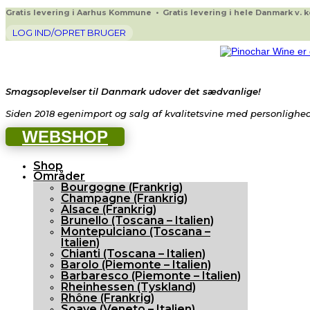
Gratis levering i Aarhus Kommune • Gratis levering i hele Danmark v. køb
LOG IND/OPRET BRUGER
Smagsoplevelser til Danmark udover det sædvanlige!
Siden 2018 egenimport og salg af kvalitetsvine med personlighed 
WEBSHOP
Shop
Områder
Bourgogne (Frankrig)
Champagne (Frankrig)
Alsace (Frankrig)
Brunello (Toscana – Italien)
Montepulciano (Toscana –
Italien)
Chianti (Toscana – Italien)
Barolo (Piemonte – Italien)
Barbaresco (Piemonte – Italien)
Rheinhessen (Tyskland)
Rhône (Frankrig)
Soave (Veneto – Italien)