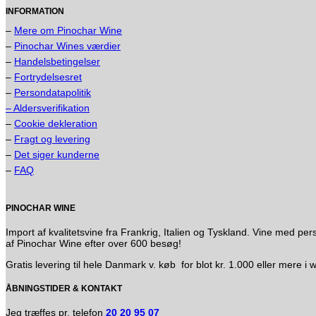
INFORMATION
–
Mere om Pinochar Wine
–
Pinochar Wines værdier
–
Handelsbetingelser
–
Fortrydelsesret
–
Persondatapolitik
– Aldersverifikation
–
Cookie dekleration
–
Fragt og levering
–
Det siger kunderne
–
FAQ
PINOCHAR WINE
Import af kvalitetsvine fra Frankrig, Italien og Tyskland. Vine med
af Pinochar Wine efter over 600 besøg!
Gratis levering til hele Danmark v. køb for blot kr. 1.000 eller mere 
ÅBNINGSTIDER & KONTAKT
Jeg træffes pr. telefon
20 20 95 07