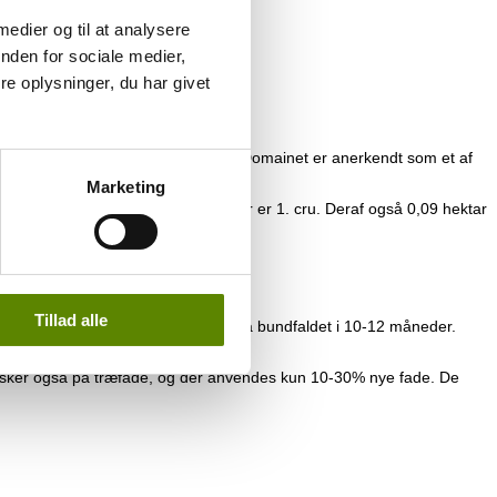
 medier og til at analysere
nden for sociale medier,
asker.
e oplysninger, du har givet
varetager drift og vinproduktion, og Domainet er anerkendt som et af
Marketing
raf intet mindre end ca. 7,8 hektar er 1. cru. Deraf også 0,09 hektar
Tillad alle
r gæring er afsluttet lagrer vinen på bundfaldet i 10-12 måneder.
g sker også på træfade, og der anvendes kun 10-30% nye fade. De