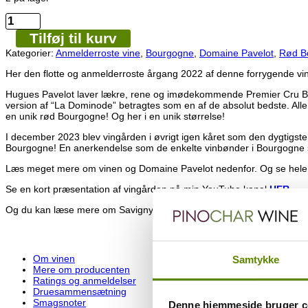
Domaine
Pavelot
Tilføj til kurv
-
Savigny-
Kategorier:
Anmelderroste vine
,
Bourgogne
,
Domaine Pavelot
,
Rød B
Lès-
Beaune
Her den flotte og anmelderroste årgang 2022 af denne forrygende
1.
Hugues Pavelot laver lækre, rene og imødekommende Premier Cru Bourgo
cru
version af “La Dominode” betragtes som en af de absolut bedste. 
“La
en unik rød Bourgogne! Og her i en unik størrelse!
Dominode”
2022
I december 2023 blev vingården i øvrigt igen kåret som den dygtigste 
-
Bourgogne! En anerkendelse som de enkelte vinbønder i Bourgogne sætter
MAGNUM
antal
Læs meget mere om vinen og Domaine Pavelot nedenfor. Og se hele
Se en kort præsentation af vingården på min YouTube kanal
HER
.
Og du kan læse mere om Savigny-lès-Beaune appellationen på Bou
Om vinen
Samtykke
Mere om producenten
Ratings og anmeldelser
Druesammensætning
Smagsnoter
Denne hjemmeside bruger c