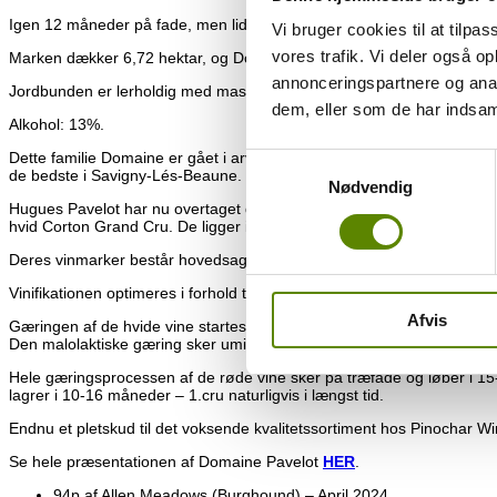
Igen 12 måneder på fade, men lidt flere nye fade – ca. 30% hvert år. 
Vi bruger cookies til at tilpas
vores trafik. Vi deler også 
Marken dækker 6,72 hektar, og Domaine Pavelot ejer imponerende 2,22
annonceringspartnere og anal
Jordbunden er lerholdig med masser af sand i øverste lag.
dem, eller som de har indsaml
Alkohol: 13%.
Dette familie Domaine er gået i arv fra generation til generation i f
Samtykkevalg
de bedste i Savigny-Lés-Beaune.
Nødvendig
Hugues Pavelot har nu overtaget dette Domaine efter sin far Jean-Mar
hvid Corton Grand Cru. De ligger i byen Savigny-Lés-Beaune, hvor ogs
Deres vinmarker består hovedsageligt at gamle vinstokke, i nogle om
Vinifikationen optimeres i forhold til det enkelte terroir. Det er vigtigt 
Afvis
Gæringen af de hvide vine startes i tank, men forsætter i 6-8 uger på
Den malolaktiske gæring sker umiddelbart efter endt gæring, og overst
Hele gæringsprocessen af de røde vine sker på træfade og løber i 1
lagrer i 10-16 måneder – 1.cru naturligvis i længst tid.
Endnu et pletskud til det voksende kvalitetssortiment hos Pinochar Wi
Se hele præsentationen af Domaine Pavelot
HER
.
94p af Allen Meadows (Burghound) – April 2024