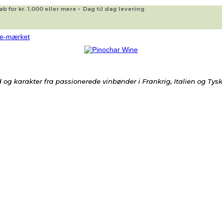
 for kr. 1.000 eller mere • Dag til dag levering
og karakter fra passionerede vinbønder i Frankrig, Italien og Tys