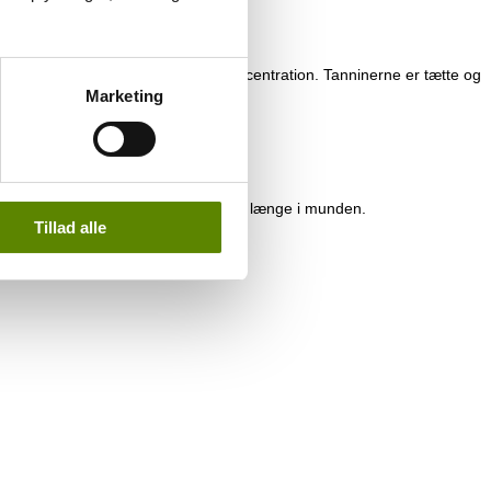
 chokolade og et strejf mentol.
gang. Den har pæn fylde og høj koncentration. Tanninerne er tætte og
d.
Marketing
lig og velsmagende. Den holder meget længe i munden.
Tillad alle