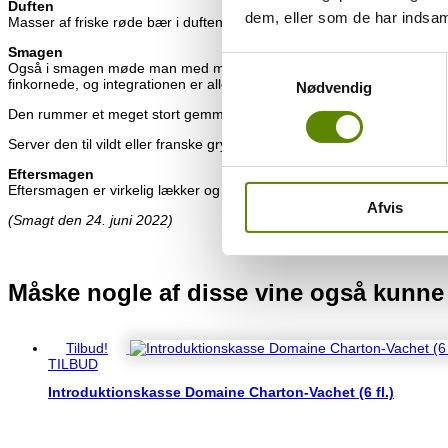
Duften
dem, eller som de har indsaml
Masser af friske røde bær i duften, hvor solbær og mørkerøde kirsebæ
Smagen
Samtykkevalg
Også i smagen møde man med masser af frisk ung frugt. Den har pæn f
finkornede, og integrationen er allerede vel undervejs. Syren ligger flot
Nødvendig
Den rummer et meget stort gemmepotentiale, men kan nemt nydes nu. 
Server den til vildt eller franske gryderetter.
Eftersmagen
Eftersmagen er virkelig lækker og velsmagende. De finkornede tannin
Afvis
(Smagt den 24. juni 2022)
Måske nogle af disse vine også kunne
Relaterede varer
Tilbud!
TILBUD
Introduktionskasse Domaine Charton-Vachet (6 fl.)