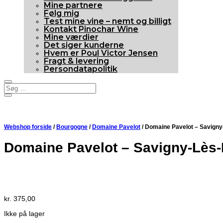
Mine partnere
Følg mig
Test mine vine – nemt og billigt
Kontakt Pinochar Wine
Mine værdier
Det siger kunderne
Hvem er Poul Victor Jensen
Fragt & levering
Persondatapolitik
Webshop forside
/
Bourgogne
/
Domaine Pavelot
/ Domaine Pavelot – Savigny
Domaine Pavelot – Savigny-Lès-
Udsolgt
kr.
375,00
Ikke på lager