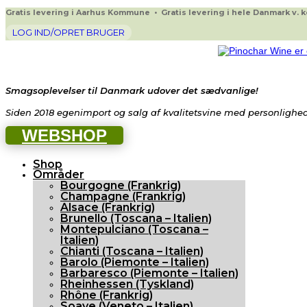
Gratis levering i Aarhus Kommune • Gratis levering i hele Danmark v. køb
LOG IND/OPRET BRUGER
Smagsoplevelser til Danmark udover det sædvanlige!
Siden 2018 egenimport og salg af kvalitetsvine med personlighed 
WEBSHOP
Shop
Områder
Bourgogne (Frankrig)
Champagne (Frankrig)
Alsace (Frankrig)
Brunello (Toscana – Italien)
Montepulciano (Toscana –
Italien)
Chianti (Toscana – Italien)
Barolo (Piemonte – Italien)
Barbaresco (Piemonte – Italien)
Rheinhessen (Tyskland)
Rhône (Frankrig)
Soave (Veneto – Italien)