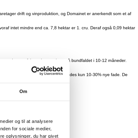
varetager drift og vinproduktion, og Domainet er anerkendt som et af
raf intet mindre end ca. 7,8 hektar er 1. cru. Deraf også 0,09 hektar
r gæring er afsluttet lagrer vinen på bundfaldet i 10-12 måneder.
g sker også på træfade, og der anvendes kun 10-30% nye fade. De
Om
 medier og til at analysere
nden for sociale medier,
e oplysninger, du har givet