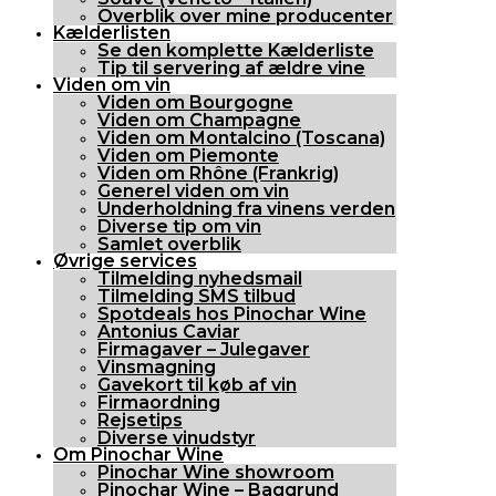
Overblik over mine producenter
Kælderlisten
Se den komplette Kælderliste
Tip til servering af ældre vine
Viden om vin
Viden om Bourgogne
Viden om Champagne
Viden om Montalcino (Toscana)
Viden om Piemonte
Viden om Rhône (Frankrig)
Generel viden om vin
Underholdning fra vinens verden
Diverse tip om vin
Samlet overblik
Øvrige services
Tilmelding nyhedsmail
Tilmelding SMS tilbud
Spotdeals hos Pinochar Wine
Antonius Caviar
Firmagaver – Julegaver
Vinsmagning
Gavekort til køb af vin
Firmaordning
Rejsetips
Diverse vinudstyr
Om Pinochar Wine
Pinochar Wine showroom
Pinochar Wine – Baggrund