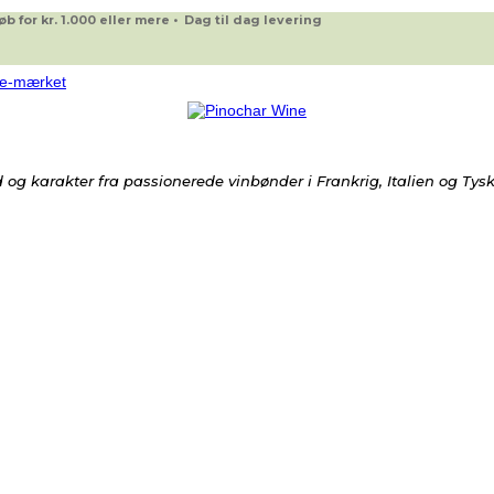
 for kr. 1.000 eller mere • Dag til dag levering
og karakter fra passionerede vinbønder i Frankrig, Italien og Tys