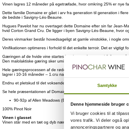
Vinen lagres 12 måneder på egetræfade, hvor omkring 25% er nye fad
Dette familie Domaine er gået i arv fra generation til generation i f
de bedste i Savigny-Lés-Beaune.
Hugues Pavelot har nu overtaget dette Domaine efter sin far Jean-Mar
hvid Corton Grand Cru. De ligger i byen Savigny-Lés-Beaune, hvor ogs
Deres vinmarker består hovedsageligt at gamle vinstokke, i nogle om
Vinifikationen optimeres i forhold til det enkelte terroir. Det er vigtigt 
Gæringen af de hvide vine startes i tank, men forsætter i 6-8 uger på
Den malolaktiske gæring sker umiddelbart efter endt gæring, og overst
Hele gæringsprocessen af de røde vine sker på træfade og løber i 1
lagrer i 10-16 måneder – 1.cru naturligvis i længst tid.
Endnu et pletskud til det voksende kvalitetssortiment hos Pinochar Wi
Samtykke
Se hele præsentationen af Domaine Pavelot
HER
.
90-92p af Allen Meadows (Burghound) – April 2022
Denne hjemmeside bruger c
100% Pinot Noir
Vi bruger cookies til at tilpas
Vinen i glasset
vores trafik. Vi deler også 
Vinen står med en tæt og dyb nærmest mørklilla farve i glasset.
annonceringspartnere og anal