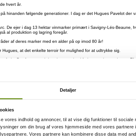
e hvert år.
lere på hinanden følgende generationer. I dag er det Hugues Pavelot der 
c. De ejer i dag 13 hektar vinmarker primært i Savigny-Lés-Beaune, hvo
å al produktion og lagring foregår.
råder af deres marker med en alder på op imod 80 år!
for Hugues, at det enkelte terroir for mulighed for at udtrykke sig.
 træfade. Der foretages løbende omrøring i fadene under gæringen. Efte
ås forholdsvis hurtigt.
5-20 dage afhængig af mark. Alle de røde druer afstilkes 100%. Lagrin
ne!
Detaljer
ookies
se vores indhold og annoncer, til at vise dig funktioner til sociale
oplysninger om din brug af vores hjemmeside med vores partnere i
ysepartnere. Vores partnere kan kombinere disse data med andr