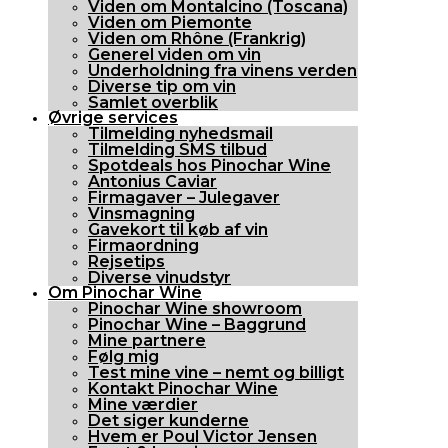
Viden om Montalcino (Toscana)
Viden om Piemonte
Viden om Rhône (Frankrig)
Generel viden om vin
Underholdning fra vinens verden
Diverse tip om vin
Samlet overblik
Øvrige services
Tilmelding nyhedsmail
Tilmelding SMS tilbud
Spotdeals hos Pinochar Wine
Antonius Caviar
Firmagaver – Julegaver
Vinsmagning
Gavekort til køb af vin
Firmaordning
Rejsetips
Diverse vinudstyr
Om Pinochar Wine
Pinochar Wine showroom
Pinochar Wine – Baggrund
Mine partnere
Følg mig
Test mine vine – nemt og billigt
Kontakt Pinochar Wine
Mine værdier
Det siger kunderne
Hvem er Poul Victor Jensen