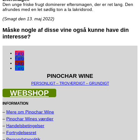
Den unge friske frugt dominerer eftersmagen, der er ret lang. Den
afrundes med en let sødlig ton a la lakridsrod.
(Smagt den 13. maj 2022)
Måske nogle af disse vine også kunne have din
interesse?
Følg
Følg
Følg
Følg
PINOCHAR WINE
PERSONLIGT – TROVÆRDIGT – GRUNDIGT
WEBSHOP
INFORMATION
–
Mere om Pinochar Wine
–
Pinochar Wines værdier
–
Handelsbetingelser
–
Fortrydelsesret
–
Persondatapolitik