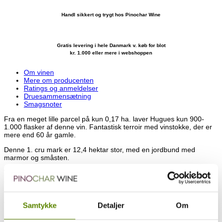
Handl sikkert og trygt hos Pinochar Wine
Gratis levering i hele Danmark v. køb for blot
kr. 1.000 eller mere i webshoppen
Om vinen
Mere om producenten
Ratings og anmeldelser
Druesammensætning
Smagsnoter
Fra en meget lille parcel på kun 0,17 ha. laver Hugues kun 900-
1.000 flasker af denne vin. Fantastisk terroir med vinstokke, der er
mere end 60 år gamle.
Denne 1. cru mark er 12,4 hektar stor, med en jordbund med
marmor og småsten.
Vinen lagres 12 måneder på klassiske egetræsfade, hvoraf ca. 25%
af fadene er nye hvert år.
Dette familie Domaine er gået i arv fra generation til generation i
flere på hinanden følgende generationer. I dag er det Hugues
Samtykke
Detaljer
Om
Pavelot der varetager drift og vinproduktion, og Domainet er
anerkendt som et af de bedste i Savigny-Lés-Beaune.