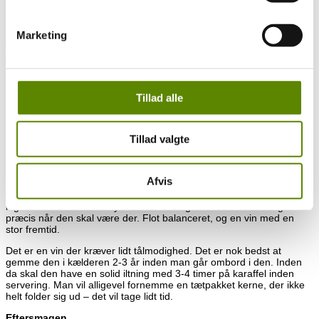
Op til 92p af Allen Meadows (Burghound) – April 2022
100% Pinot Noir
Marketing
Vinen i glasset
Vinen står tæt med en mørk og dyb lilla farve i glasset.
Duften
Der skal arbejdes lidt med vinen. Den er lidt tilbageholdende som
Tillad alle
andre unge vine. Men der er mørke bær som den dominerende
frugt med solbær, brombær og mørke kirsebær. Sammen med de
mørke bær fornemmes mørk chokolade, peber, lakridsrod og
Tillad valgte
svampe og skovbund. En spændende duft der vil vokse i takt med
den, får nogle år bag sig.
Smagen
Afvis
Masser af intensitet og koncentration i smagen. Frugten er tæt og
ung. Tanninerne er tætte og finkornede, men er behagelige og på
ingen måde stramme. Syren er næsten genial – den er der lige
præcis når den skal være der. Flot balanceret, og en vin med en
stor fremtid.
Det er en vin der kræver lidt tålmodighed. Det er nok bedst at
gemme den i kælderen 2-3 år inden man går ombord i den. Inden
da skal den have en solid iltning med 3-4 timer på karaffel inden
servering. Man vil alligevel fornemme en tætpakket kerne, der ikke
helt folder sig ud – det vil tage lidt tid.
Eftersmagen