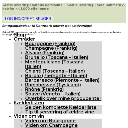
Gratis levering i Aarhus Kommune • Gratis levering i hele Danmark v.
køb for kr. 1.000 eller mere
LOG IND/OPRET BRUGER
Smagsoplevelser til Danmark udover det sædvanlige!
Siden 2018 egenimport og salg af kvalitetsvine med personlighed og karakter fra passionerede vinbønder i
Shop
Frankrig, Italien og Tyskland.
Områder
Bourgogne (Frankrig)
Champagne (Frankrig)
Alsace (Frankrig)
Brunello (Toscana – Italien)
Montepulciano (Toscana –
Italien)
Chianti (Toscana – Italien)
Barolo (Piemonte – Italien)
Barbaresco (Piemonte – Italien)
Rheinhessen (Tyskland)
Rhône (Frankrig)
Soave (Veneto – Italien)
Overblik over mine producenter
Kælderlisten
Se den komplette Kælderliste
Tip til servering af ældre vine
Viden om vin
Viden om Bourgogne
Viden om Champagne