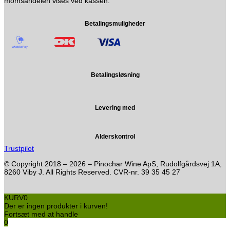
momsandelen vises ved kassen.
Betalingsmuligheder
Betalingsløsning
Levering med
Alderskontrol
Trustpilot
© Copyright 2018 – 2026 – Pinochar Wine ApS, Rudolfgårdsvej 1A,
8260 Viby J. All Rights Reserved. CVR-nr. 39 35 45 27
KURV
0
Der er ingen produkter i kurven!
Fortsæt med at handle
0