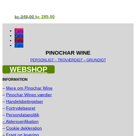
Den
Den
kr.
345,00
kr.
285,00
oprindelige
aktuelle
pris
pris
Følg
var:
er:
Følg
kr. 345,00.
kr. 285,00.
Følg
Følg
PINOCHAR WINE
PERSONLIGT – TROVÆRDIGT – GRUNDIGT
WEBSHOP
INFORMATION
–
Mere om Pinochar Wine
–
Pinochar Wines værdier
–
Handelsbetingelser
–
Fortrydelsesret
–
Persondatapolitik
– Aldersverifikation
–
Cookie dekleration
–
Fragt og levering