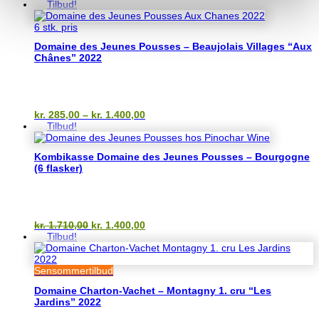
oprindelige
aktuelle
Tilbud!
pris
pris
var:
er:
6 stk. pris
kr. 285,00.
kr. 185,00.
Domaine des Jeunes Pousses – Beaujolais Villages “Aux
Chânes” 2022
Prisinterval:
kr.
285,00
–
kr.
1.400,00
kr. 285,00
Tilbud!
til
kr. 1.400,00
Kombikasse Domaine des Jeunes Pousses – Bourgogne
(6 flasker)
Den
Den
kr.
1.710,00
kr.
1.400,00
oprindelige
aktuelle
Tilbud!
pris
pris
var:
er:
kr. 1.710,00.
kr. 1.400,00.
Sensommertilbud
Domaine Charton-Vachet – Montagny 1. cru “Les
Jardins” 2022