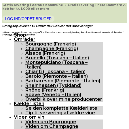
Gratis levering i Aarhus Kommune • Gratis levering i hele Danmark v.
køb for kr. 1.000 eller mere
LOG IND/OPRET BRUGER
Smagsoplevelser til Danmark udover det sædvanlige!
Siden 2018 egenimport og salg af kvalitetsvine med personlighed og karakter fra passionerede vinbønder i
Shop
Frankrig, Italien og Tyskland.
Områder
Bourgogne (Frankrig)
Champagne (Frankrig)
Alsace (Frankrig)
Brunello (Toscana – Italien)
Montepulciano (Toscana –
Italien)
Chianti (Toscana – Italien)
Barolo (Piemonte – Italien)
Barbaresco (Piemonte – Italien)
Rheinhessen (Tyskland)
Rhône (Frankrig)
Soave (Veneto – Italien)
Overblik over mine producenter
Kælderlisten
Se den komplette Kælderliste
Tip til servering af ældre vine
Viden om vin
Viden om Bourgogne
Viden om Champagne