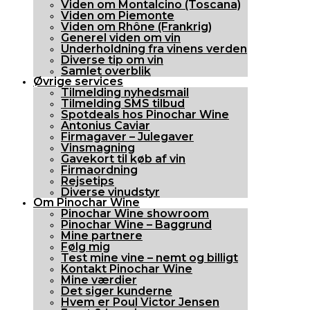
Viden om Montalcino (Toscana)
Viden om Piemonte
Viden om Rhône (Frankrig)
Generel viden om vin
Underholdning fra vinens verden
Diverse tip om vin
Samlet overblik
Øvrige services
Tilmelding nyhedsmail
Tilmelding SMS tilbud
Spotdeals hos Pinochar Wine
Antonius Caviar
Firmagaver – Julegaver
Vinsmagning
Gavekort til køb af vin
Firmaordning
Rejsetips
Diverse vinudstyr
Om Pinochar Wine
Pinochar Wine showroom
Pinochar Wine – Baggrund
Mine partnere
Følg mig
Test mine vine – nemt og billigt
Kontakt Pinochar Wine
Mine værdier
Det siger kunderne
Hvem er Poul Victor Jensen