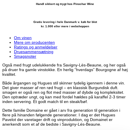
Handl sikkert og trygt hos Pinochar Wine
Gratis levering i hele Danmark v. køb for blot
kr. 1.000 eller mere i webshoppen
Om vinen
Mere om producenten
Ratings og anmeldelser
Druesammensætning
Smagsnoter
Også med frugt udelukkende fra Savigny-Lès-Beaune, og her også
på druer fra gamle vinstokke. En herlig “hverdags” Bourgogne af høj
kvalitet.
Både årgangen og Hugues stil skinner tydelig igennem i denne vin.
Det giver masser af ren rød frugt – en klassisk Burgundisk duft.
smagen er også ren og flot med masser af dybde og kompleksitet.
Den optræder ungt, og kan med fordel hældes på karaffel 2-3 timer
inden servering. Et godt match til en steak/bøf.
Dette familie Domaine er gået i arv fra generation til generation i
flere på hinanden følgende generationer. I dag er det Hugues
Pavelot der varetager drift og vinproduktion, og Domainet er
anerkendt som et af de bedste i Savigny-Lés-Beaune.