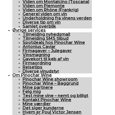
Viden om Montalcino (Toscana)
Viden om Piemonte
Viden om Rhône (Frankrig)
Generel viden om vin
Underholdning fra vinens verden
Diverse tip om vin
Samlet overblik
Øvrige services
Tilmelding nyhedsmail
Tilmelding SMS tilbud
Spotdeals hos Pinochar Wine
Antonius Caviar
Firmagaver – Julegaver
Vinsmagning
Gavekort til køb af vin
Firmaordning
Rejsetips
Diverse vinudstyr
Om Pinochar Wine
Pinochar Wine showroom
Pinochar Wine – Baggrund
Mine partnere
Følg mig
Test mine vine – nemt og billigt
Kontakt Pinochar Wine
Mine værdier
Det siger kunderne
Hvem er Poul Victor Jensen