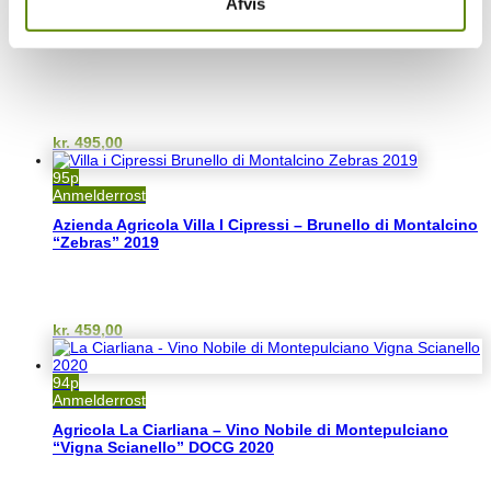
Afvis
Anmelderrost
Agricola Palazzo – Brunello di Montalcino Riserva 2018
kr.
495,00
95p
Anmelderrost
Azienda Agricola Villa I Cipressi – Brunello di Montalcino
“Zebras” 2019
kr.
459,00
94p
Anmelderrost
Agricola La Ciarliana – Vino Nobile di Montepulciano
“Vigna Scianello” DOCG 2020