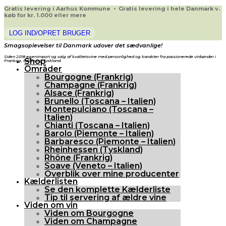
Gratis levering i Aarhus Kommune • Gratis levering i hele Danmark v.
køb for kr. 1.000 eller mere
LOG IND/OPRET BRUGER
Smagsoplevelser til Danmark udover det sædvanlige!
Siden 2018 egenimport og salg af kvalitetsvine med personlighed og karakter fra passionerede vinbønder i
Shop
Frankrig, Italien og Tyskland.
Områder
Bourgogne (Frankrig)
Champagne (Frankrig)
Alsace (Frankrig)
Brunello (Toscana – Italien)
Montepulciano (Toscana –
Italien)
Chianti (Toscana – Italien)
Barolo (Piemonte – Italien)
Barbaresco (Piemonte – Italien)
Rheinhessen (Tyskland)
Rhône (Frankrig)
Soave (Veneto – Italien)
Overblik over mine producenter
Kælderlisten
Se den komplette Kælderliste
Tip til servering af ældre vine
Viden om vin
Viden om Bourgogne
Viden om Champagne