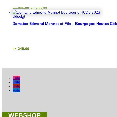
Den
Den
kr.
345,00
kr.
285,00
oprindelige
aktuelle
pris
pris
Udsolgt
var:
er:
Domaine Edmond Monnot et Fils – Bourgogne Hautes Côt
kr. 345,00.
kr. 285,00.
kr.
249,00
Følg
Følg
Følg
Følg
WEBSHOP