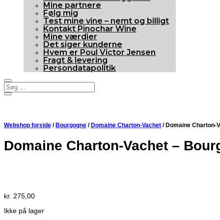
Mine partnere
Følg mig
Test mine vine – nemt og billigt
Kontakt Pinochar Wine
Mine værdier
Det siger kunderne
Hvem er Poul Victor Jensen
Fragt & levering
Persondatapolitik
Webshop forside
/
Bourgogne
/
Domaine Charton-Vachet
/ Domaine Charton-V
Domaine Charton-Vachet – Bourg
Udsolgt
kr.
275,00
Ikke på lager