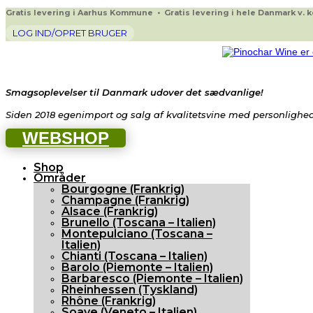
Gratis levering i Aarhus Kommune • Gratis levering i hele Danmark v. køb
LOG IND/OPRET BRUGER
Smagsoplevelser til Danmark udover det sædvanlige!
Siden 2018 egenimport og salg af kvalitetsvine med personlighed 
WEBSHOP
Shop
Områder
Bourgogne (Frankrig)
Champagne (Frankrig)
Alsace (Frankrig)
Brunello (Toscana – Italien)
Montepulciano (Toscana –
Italien)
Chianti (Toscana – Italien)
Barolo (Piemonte – Italien)
Barbaresco (Piemonte – Italien)
Rheinhessen (Tyskland)
Rhône (Frankrig)
Soave (Veneto – Italien)