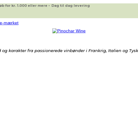
 for kr. 1.000 eller mere • Dag til dag levering
og karakter fra passionerede vinbønder i Frankrig, Italien og Tys