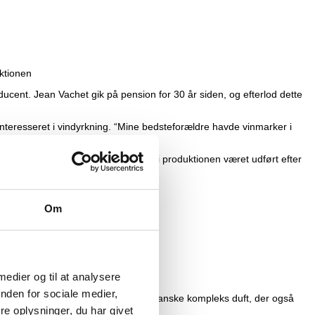
uktionen
ducent. Jean Vachet gik på pension for 30 år siden, og efterlod dette
nteresseret i vindyrkning. “Mine bedsteforældre havde vinmarker i
ng. Siden 2016 har alle elementer i produktionen været udført efter
Om
 medier og til at analysere
nden for sociale medier,
nebær og hyldebær. En spændende og ganske kompleks duft, der også
e oplysninger, du har givet