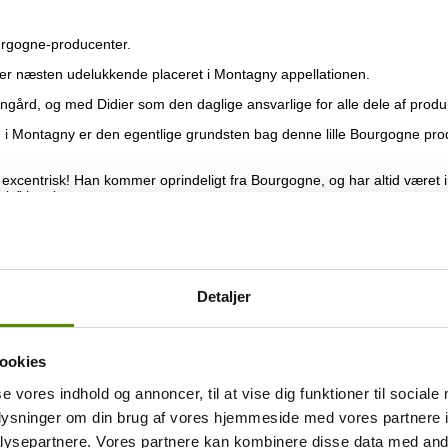
urgogne-producenter.
 er næsten udelukkende placeret i Montagny appellationen.
ingård, og med Didier som den daglige ansvarlige for alle dele af prod
rin i Montagny er den egentlige grundsten bag denne lille Bourgogne pro
excentrisk! Han kommer oprindeligt fra Bourgogne, og har altid været i
kt” i tankerne.
% på vinprojektet i Montagny. I 2013 tapper de deres egen første årga
ceret.
Detaljer
ookies
arve.
se vores indhold og annoncer, til at vise dig funktioner til sociale
oplysninger om din brug af vores hjemmeside med vores partnere i
overvejende kirsebær, jordbær og ribs. Men også med et strejf af tra
lasset.
ysepartnere. Vores partnere kan kombinere disse data med andr