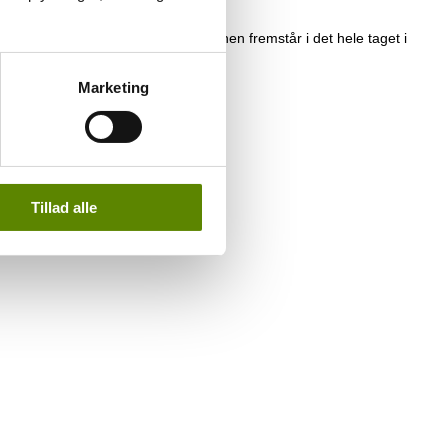
er flot og præcis og flot afmålt. Vinen fremstår i det hele taget i
Marketing
ved og ved…
Tillad alle