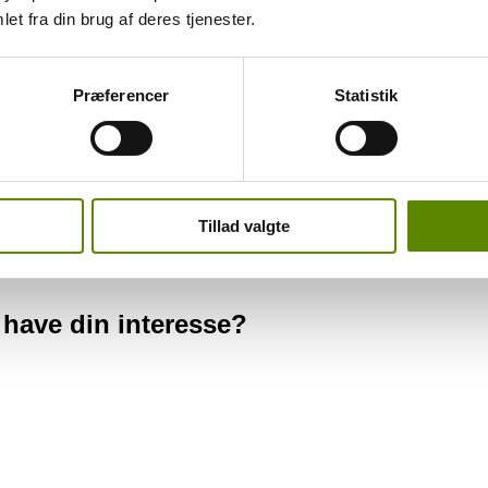
et fra din brug af deres tjenester.
koncentration. Frugten er ren, let sødlig og særdeles velsmagende. Syren 
Taninerne er finkornede allerede pænt integreret.
me eller tos dekantering inden servering.
Præferencer
Statistik
niner sidder behageligt i gummerne. Men den dejlige frugt bliver bare 
Tillad valgte
 have din interesse?
 have din interesse?