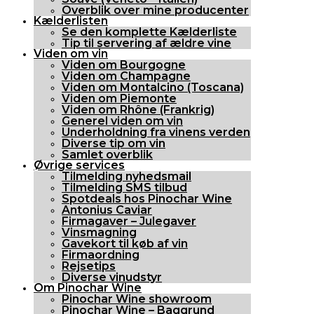
Overblik over mine producenter
Kælderlisten
Se den komplette Kælderliste
Tip til servering af ældre vine
Viden om vin
Viden om Bourgogne
Viden om Champagne
Viden om Montalcino (Toscana)
Viden om Piemonte
Viden om Rhône (Frankrig)
Generel viden om vin
Underholdning fra vinens verden
Diverse tip om vin
Samlet overblik
Øvrige services
Tilmelding nyhedsmail
Tilmelding SMS tilbud
Spotdeals hos Pinochar Wine
Antonius Caviar
Firmagaver – Julegaver
Vinsmagning
Gavekort til køb af vin
Firmaordning
Rejsetips
Diverse vinudstyr
Om Pinochar Wine
Pinochar Wine showroom
Pinochar Wine – Baggrund