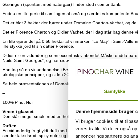
Gæringen (spontant med naturgær) finder sted i cementtank.
Endnu en lille perle til samlingen af små og særdeles kompetente Bo
Det er blot 3 hektar der hører under Domaine Charton-Vachet, og de
Det er Florence Charton og Didier Vachet, der i dag står bag denne v
En lille ejerandel på 0,68 hektar af vinmarken ”Le May” i Saint-Valle
lille stykke jord til sin datter Florence.
Didier er en vidunderlig semi excentrisk vinbonde! Måske endda bare 
Nuits-Saint-Georges”, og har siden min barndom altid haft en ”vinproje
Han tog så en vinuddannelse i Beaune, og har siden 2010 arbejde 100
økologiske principper, og siden 2019 har de så været økologisk certifi
Se hele præsentationen af Domaine Charton-Vachet
HER
.
Samtykke
–
100% Pinot Noir
Denne hjemmeside bruger c
Vinen i glasset
Den står meget smukt med en helt lys og gennemsigtig kirsebærrød f
Vi bruger cookies til at tilpas
Duften
vores trafik. Vi deler også 
En vidunderlig frugtfyldt duft med masser af rene røde bær. Det er 
sender lakridsrod, spicy noter og diskrete florale komponenter op af g
annonceringspartnere og anal