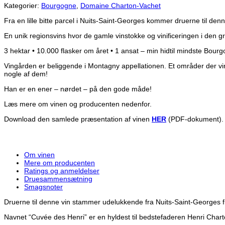
Kategorier:
Bourgogne
,
Domaine Charton-Vachet
Fra en lille bitte parcel i Nuits-Saint-Georges kommer druerne til de
En unik regionsvins hvor de gamle vinstokke og vinificeringen i den gra
3 hektar • 10.000 flasker om året • 1 ansat – min hidtil mindste Bour
Vingården er beliggende i Montagny appellationen. Et områder der vin
nogle af dem!
Han er en ener – nørdet – på den gode måde!
Læs mere om vinen og producenten nedenfor.
Download den samlede præsentation af vinen
HER
(PDF-dokument).
Om vinen
Mere om producenten
Ratings og anmeldelser
Druesammensætning
Smagsnoter
Druerne til denne vin stammer udelukkende fra Nuits-Saint-Georges fra 
Navnet “Cuvée des Henri” er en hyldest til bedstefaderen Henri Chart