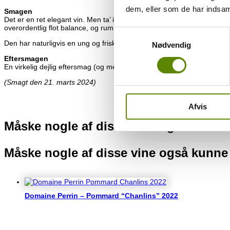
dem, eller som de har indsaml
Smagen
Det er en ret elegant vin. Men ta’ ikke fejl idet der er både dybde og 
overordentlig flot balance, og rummer et betydeligt gemmepotentiale. 
Samtykkevalg
Den har naturligvis en ung og frisk profil, og har virkelig godt af en ti
Nødvendig
Eftersmagen
En virkelig dejlig eftersmag (og meget lang), hvor de finkornede tan
(Smagt den 21. marts 2024)
Afvis
Måske nogle af disse vine også kunne
Måske nogle af disse vine også kunne
Relaterede varer
Domaine Perrin – Pommard “Chanlins” 2022