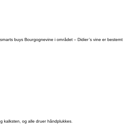
f smarts buys Bourgognevine i området – Didier’s vine er bestemt
og kalksten, og alle druer håndplukkes.