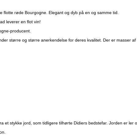
nne flotte røde Bourgogne. Elegant og dyb på en og samme tid.
d leverer en flot vin!
gogne-producent.
der større og større anerkendelse for deres kvalitet. Der er masser a
et stykke jord, som tidligere tilhørte Didiers bedstefar. Jorden er ler 
on.