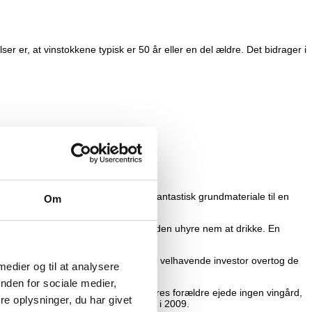
r er, at vinstokkene typisk er 50 år eller en del ældre. Det bidrager i
med en gennemsnitsalder på 45 år. Fantastisk grundmateriale til en
Om
t harmoni mellem frugt og syre, gør den uhyre nem at drikke. En
e og Fabrice Laronze sammen med en velhavende investor overtog de
 medier og til at analysere
nden for sociale medier,
ver vingården fra familien. Men deres forældre ejede ingen vingård,
e oplysninger, du har givet
or i baghånden kunne de gå i gang i 2009.