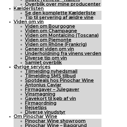
Overblik over mine producenter
Kælderlisten
Se den komplette Kælderliste
Tip til servering af ældre vine
Viden om vin
Viden om Bourgogne
Viden om Champagne
Viden om Montalcino (Toscana)
Viden om Piemonte
Viden om Rhône (Frankrig)
Generel viden om vin
Underholdning fra vinens verden
Diverse tip om vin
Samlet overblik
Øvrige services
Tilmelding nyhedsmail
Tilmelding SMS tilbud
Spotdeals hos Pinochar Wine
Antonius Caviar
Firmagaver – Julegaver
Vinsmagning
Gavekort til køb af vin
Firmaordning
Rejsetips
Diverse vinudstyr
Om Pinochar Wine
Pinochar Wine showroom
Pinochar Wine – Baggrund