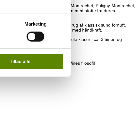
 Beaune. De ejer marker i Chassagne-Montrachet, Puligny-Montrachet,
ublère i Savigny-Lés-Beaune – igen med støtte fra deres
Marketing
er naturligvis og passer den med brug af klassisk sund fornuft.
går den naturligvis også udelukkende med håndkraft.
angs vine. De hvide vine presses i hele klaser i ca. 3 timer, og
agring sker på egetræsfade.
Tillad alle
ine der er som skabt til Pinochar Wines filosofi!