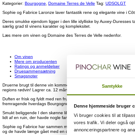
Kategorier:
Bourgogne
,
Domaine Terres de Velle
Tag:
UDSOLGT
Sophie og Fabrice Laronze laver fantastik rene og elegante vine i Cô
Deres smukke ejendom ligger i den lille idylliske by Auxey-Duresses tæ
særlig grad til vinens karakter og kompleksitet.
Læs mere om vinen og Domaine des Terres de Velle nedenfor.
Om vinen
Mere om producenten
Ratings og anmeldelser
Druesammensætning
Smagsnoter
Druerne brugt til denne vin kommer fra “Champ l’Huillier” i Corpeau (
Samtykke
regions rødvin! Lagrer ca. 12 måneder i egetræsfade efter gæringen er
Duften er frisk og fyldt med ren frugt med masser af komponenter – i
fremragende hverdags Bourgogne, der vil elske at blive serveret sa
Denne hjemmeside bruger c
Smukt beliggende I den skønne lille by Auxey-Duresses i Côte de Be
Vi bruger cookies til at tilpas
lidt af en ruin, der havde nogle fantastiske tilhørende marker, der var 
vores trafik. Vi deler også 
Sophie og Fabrice har sammen med deres 3 børn begivet sig ud på en 
annonceringspartnere og anal
og de havde længe gået med en drøm om, at etablere deres egen vin