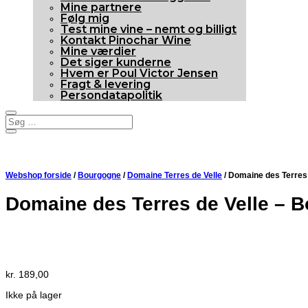
Mine partnere
Følg mig
Test mine vine – nemt og billigt
Kontakt Pinochar Wine
Mine værdier
Det siger kunderne
Hvem er Poul Victor Jensen
Fragt & levering
Persondatapolitik
Webshop forside
/
Bourgogne
/
Domaine Terres de Velle
/ Domaine des Terres 
Domaine des Terres de Velle – 
Udsolgt
kr.
189,00
Ikke på lager