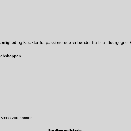
 personlighed og karakter fra passionerede vinbønder fra bl.a. Bourgo
i webshoppen.
 vises ved kassen.
Betalingsmuligheder