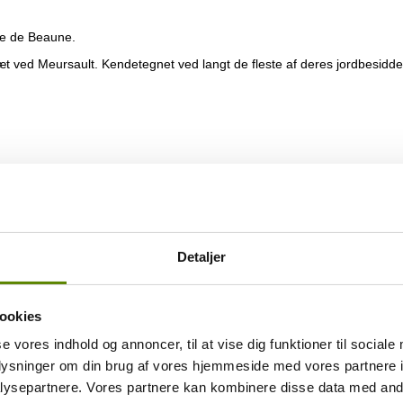
te de Beaune.
t ved Meursault. Kendetegnet ved langt de fleste af deres jordbesiddelse
0,7 hektar) og “Montpoulain” i Volnay (0,2 hektar), og er fra vinstokke 
Detaljer
 sket i ståltank.
mponerende rig. Smagen er flot og vinen er elegant balanceret. Perfek
mmen med Bøg Burgionon. Giv den også gerne masser af luft.
ookies
aune finder vi dette ganske unge Domaine. Etableret I 2009 af Sophi
se vores indhold og annoncer, til at vise dig funktioner til sociale
blevet lidt forsømt gennemet par årtier.
oplysninger om din brug af vores hjemmeside med vores partnere i
lidt utraditionel rejse. Den gængse model i Bourgogne er jo, at man ar
ysepartnere. Vores partnere kan kombinere disse data med andr
produktion i skønne Bourgogne. Muligheden bød sig, og med en invest