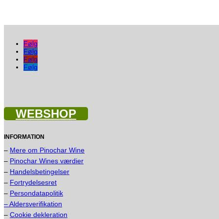
Følg
Følg
Følg
Følg
WEBSHOP
INFORMATION
–
Mere om Pinochar Wine
–
Pinochar Wines værdier
–
Handelsbetingelser
–
Fortrydelsesret
–
Persondatapolitik
– Aldersverifikation
–
Cookie dekleration