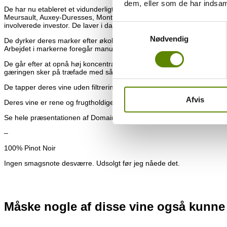
dem, eller som de har indsaml
De har nu etableret et vidunderligt beliggende Domaine, hvortil de 
Meursault, Auxey-Duresses, Monthelie og Volnay. Men ikke nok med 
involverede investor. De laver i dag ca. 35.000 flasker om året, hvora
Samtykkevalg
Nødvendig
De dyrker deres marker efter økologiske og biodynamiske principper u
Arbejdet i markerne foregår manuelt – også pløjningen, og der avend
De går efter at opnå høj koncentration i deres druer for at opnå optima
gæringen sker på træfade med så lidt indblanding som muligt. De røde 
De tapper deres vine uden filtrering, hvorfor man selv i de unge vine
Afvis
Deres vine er rene og frugtholdige, og kan nydes fra de er helt unge. 
Se hele præsentationen af Domaine Terres de Velle
HER
.
–
100% Pinot Noir
Ingen smagsnote desværre. Udsolgt før jeg nåede det.
Måske nogle af disse vine også kunne