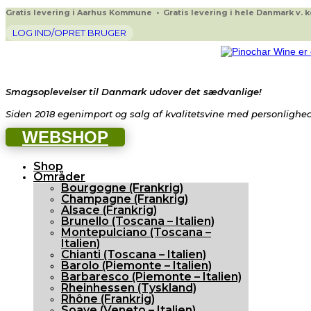
Gratis levering i Aarhus Kommune • Gratis levering i hele Danmark v. køb
LOG IND/OPRET BRUGER
Smagsoplevelser til Danmark udover det sædvanlige!
Siden 2018 egenimport og salg af kvalitetsvine med personlighed 
WEBSHOP
Shop
Områder
Bourgogne (Frankrig)
Champagne (Frankrig)
Alsace (Frankrig)
Brunello (Toscana – Italien)
Montepulciano (Toscana –
Italien)
Chianti (Toscana – Italien)
Barolo (Piemonte – Italien)
Barbaresco (Piemonte – Italien)
Rheinhessen (Tyskland)
Rhône (Frankrig)
Soave (Veneto – Italien)