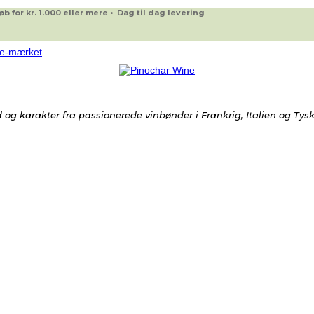
 for kr. 1.000 eller mere • Dag til dag levering
og karakter fra passionerede vinbønder i Frankrig, Italien og Tys