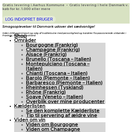
Gratis levering i Aarhus Kommune • Gratis levering i hele Danmark v.
køb for kr. 1.000 eller mere
LOG IND/OPRET BRUGER
Smagsoplevelser til Danmark udover det sædvanlige!
Siden 2018 egenimport og salg af kvalitetsvine med personlighed og karakter fra passionerede vinbønder i
Shop
Frankrig, Italien og Tyskland.
Områder
Bourgogne (Frankrig)
Champagne (Frankrig)
Alsace (Frankrig)
Brunello (Toscana – Italien)
Montepulciano (Toscana –
Italien)
Chianti (Toscana – Italien)
Barolo (Piemonte – Italien)
Barbaresco (Piemonte – Italien)
Rheinhessen (Tyskland)
Rhône (Frankrig)
Soave (Veneto – Italien)
Overblik over mine producenter
Kælderlisten
Se den komplette Kælderliste
Tip til servering af ældre vine
Viden om vin
Viden om Bourgogne
Viden om Champagne