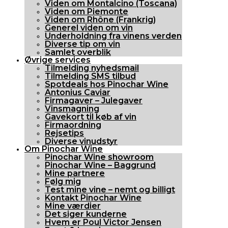
Viden om Montalcino (Toscana)
Viden om Piemonte
Viden om Rhône (Frankrig)
Generel viden om vin
Underholdning fra vinens verden
Diverse tip om vin
Samlet overblik
Øvrige services
Tilmelding nyhedsmail
Tilmelding SMS tilbud
Spotdeals hos Pinochar Wine
Antonius Caviar
Firmagaver – Julegaver
Vinsmagning
Gavekort til køb af vin
Firmaordning
Rejsetips
Diverse vinudstyr
Om Pinochar Wine
Pinochar Wine showroom
Pinochar Wine – Baggrund
Mine partnere
Følg mig
Test mine vine – nemt og billigt
Kontakt Pinochar Wine
Mine værdier
Det siger kunderne
Hvem er Poul Victor Jensen