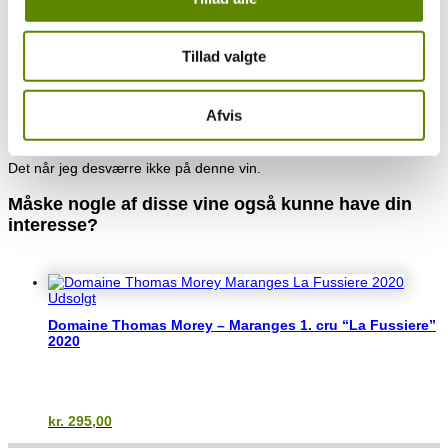
elegante.
Det er vine, der lever op til min ambition om at kunne levere unikke
vine, hvor man i den grad får value for money!
Tillad valgte
Se hele præsentationen af Domaine Edmond Monnot & Fils
HER
.
–
Afvis
100% Pinot Noir
Det når jeg desværre ikke på denne vin.
Måske nogle af disse vine også kunne have din
interesse?
Du kunne også være interesseret i…
Udsolgt
Domaine Thomas Morey – Maranges 1. cru “La Fussiere”
2020
kr.
295,00