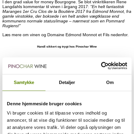
I den grad value for money Bourgogne. Se blot vinkritikeren Rene
Langdahls kommentar til vinen i årgang 2017:
“En helt fantastisk
Maranges 1er Cru Clos de la Boutière 2017 fra Edmond Monnot, fra
gamle vinstokke, der boksede i en helt anden vægtklasse end
kommunens normale status/image – nærmest som en Pommard
Rugiens!”
Læs mere om vinen og Domaine Edmond Monnot et Fils nedenfor.
Handl sikkert og trygt hos Pinochar Wine
Gratis levering i hele Danmark v. køb for blot
kr. 1.000 eller mere i webshoppen
Om vinen
Samtykke
Detaljer
Om
Mere om producenten
Ratings og anmeldelser
Druesammensætning
Smagsnoter
Denne hjemmeside bruger cookies
Vi går lige et skridt op på kvalitetsstigen, og her fra parcel på 1,4
Vi bruger cookies til at tilpasse vores indhold og
hektar med over 55 og 85 år gamle vinplanter!
annoncer, til at vise dig funktioner til sociale medier og til
Jordbunden er primært ler- og kalkholdig, og deres plot er
at analysere vores trafik. Vi deler også oplysninger om
beliggende midt på marken med en hældning på ca. 5%.