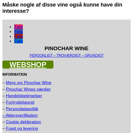
Måske nogle af disse vine også kunne have din
interesse?
Følg
Følg
Følg
Følg
PINOCHAR WINE
PERSONLIGT – TROVÆRDIGT – GRUNDIGT
WEBSHOP
INFORMATION
–
Mere om Pinochar Wine
–
Pinochar Wines værdier
–
Handelsbetingelser
–
Fortrydelsesret
–
Persondatapolitik
– Aldersverifikation
–
Cookie dekleration
–
Fragt og levering