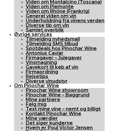
Viden om Montalcino (Toscana)
Viden om Piemonte
Viden om Rhône (Frankrig)
Generel viden om vin
Underholdning fra vinens verden
Diverse tip om vin
Samlet overblik
Øvrige services
Tilmelding nyhedsmail
Tilmelding SMS tilbud
Spotdeals hos Pinochar Wine
Antonius Caviar
Firmagaver – Julegaver
Vinsmagning
Gavekort til køb af vin
Firmaordning
Rejsetips
Diverse vinudstyr
Om Pinochar Wine
Pinochar Wine showroom
Pinochar Wine – Baggrund
Mine partnere
Følg mig
Test mine vine – nemt og billigt
Kontakt Pinochar Wine
Mine værdier
Det siger kunderne
Hvem er Poul Victor Jensen