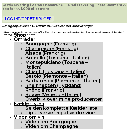
Gratis levering i Aarhus Kommune • Gratis levering i hele Danmark v.
køb for kr. 1.000 eller mere
LOG IND/OPRET BRUGER
Smagsoplevelser til Danmark udover det sædvanlige!
Siden 2018 egenimport og salg af kvalitetsvine med personlighed og karakter fra passionerede vinbønder i
Shop
Frankrig, Italien og Tyskland.
Områder
Bourgogne (Frankrig)
Champagne (Frankrig)
Alsace (Frankrig)
Brunello (Toscana – Italien)
Montepulciano (Toscana –
Italien)
Chianti (Toscana – Italien)
Barolo (Piemonte – Italien)
Barbaresco (Piemonte – Italien)
Rheinhessen (Tyskland)
Rhône (Frankrig)
Soave (Veneto – Italien)
Overblik over mine producenter
Kælderlisten
Se den komplette Kælderliste
Tip til servering af ældre vine
Viden om vin
Viden om Bourgogne
Viden om Champagne