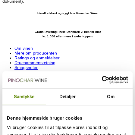
dokument).
Handl sikkert og trygt hos Pinochar Wine
Gratis levering i hele Danmark v. køb for blot
kr. 1.000 eller mere i webshoppen
Om vinen
Mere om producenten
Ratings og anmeldelser
Druesammensætning
Smagsnoter
Mont de Mileu er en af de absolut top marker i Chablis, og Philippes
parcel ligger helt perfekt placeret.
Det er en parcel, der ofte giver lavt udbytte, men til gengæld med
flotte og yderst koncentrerede druer.
Samtykke
Detaljer
Om
Plantet tilbage i 1968. Huset ejer 0,75 hektar i denne mark.
Gæret og lagret i ståltanke i 12 måneder, der bibringer vinen
Denne hjemmeside bruger cookies
friskhed og rankhed.
Beliggende lige udenfor Chablis finder vi La Chapelle-Vaupelteigne,
Vi bruger cookies til at tilpasse vores indhold og
hvor Domaines Goulley hører til. Domainet drives i dag af Philippe
annoncer, til at vise dig funktioner til sociale medier og til