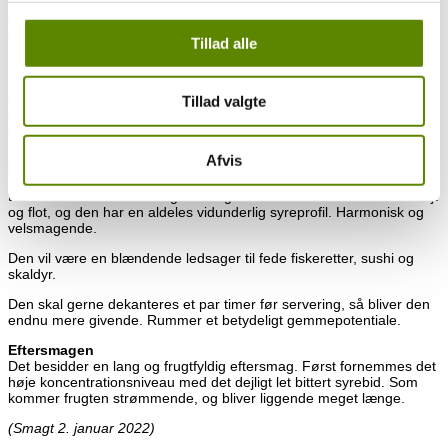
Vinen i glasset
Vinen står med en smuk guldgylden farve i glasset.
Tillad alle
Duften
En dejlig indbydende og ekspressiv duft med masser af klassiske
Tillad valgte
Chablis noter. Masser af mineralitet med flint og kridt. Frugten er
frisk og ung med elementer af grønne æbler, koldt smør, blomster
og friske strå.
Afvis
Smagen
Vinen fremstår rank og ung – som ventet. En meget behagelig
tekstur med masser af ung ren frugt. Koncentrationsniveauet er højt
og flot, og den har en aldeles vidunderlig syreprofil. Harmonisk og
velsmagende.
Den vil være en blændende ledsager til fede fiskeretter, sushi og
skaldyr.
Den skal gerne dekanteres et par timer før servering, så bliver den
endnu mere givende. Rummer et betydeligt gemmepotentiale.
Eftersmagen
Det besidder en lang og frugtfyldig eftersmag. Først fornemmes det
høje koncentrationsniveau med det dejligt let bittert syrebid. Som
kommer frugten strømmende, og bliver liggende meget længe.
(Smagt 2. januar 2022)