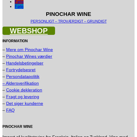
Følg
Følg
PINOCHAR WINE
PERSONLIGT – TROVÆRDIGT – GRUNDIGT
WEBSHOP
INFORMATION
–
Mere om Pinochar Wine
–
Pinochar Wines værdier
–
Handelsbetingelser
–
Fortrydelsesret
–
Persondatapolitik
– Aldersverifikation
–
Cookie dekleration
–
Fragt og levering
–
Det siger kunderne
–
FAQ
PINOCHAR WINE
Import af kvalitetsvine fra Frankrig, Italien og Tyskland. Vine med