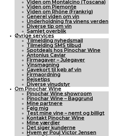
Viden om Montalcino (Toscana)
Viden om Piemonte
Viden om Rhône (Frankrig)
Generel viden om vin
Underholdning fra vinens verden
Diverse tip om vin
Samlet overblik
Øvrige services
Tilmelding nyhedsmail
Tilmelding SMS tilbud
Spotdeals hos Pinochar Wine
Antonius Caviar
Firmagaver – Julegaver
Vinsmagning
Gavekort til køb af vin
Firmaordning
Rejsetips
Diverse vinudstyr
Om Pinochar Wine
Pinochar Wine showroom
Pinochar Wine – Baggrund
Mine partnere
Følg mig
Test mine vine – nemt og billigt
Kontakt Pinochar Wine
Mine værdier
Det siger kunderne
Hvem er Poul Victor Jensen