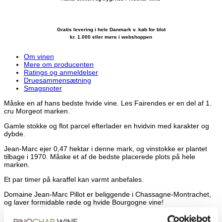
Gratis levering i hele Danmark v. køb for blot
kr. 1.000 eller mere i webshoppen
Om vinen
Mere om producenten
Ratings og anmeldelser
Druesammensætning
Smagsnoter
Måske en af hans bedste hvide vine. Les Fairendes er en del af 1.
cru Morgeot marken.
Gamle stokke og flot parcel efterlader en hvidvin med karakter og
dybde.
Jean-Marc ejer 0,47 hektar i denne mark, og vinstokke er plantet
tilbage i 1970. Måske et af de bedste placerede plots på hele
marken.
Et par timer på karaffel kan varmt anbefales.
Domaine Jean-Marc Pillot er beliggende i Chassagne-Montrachet,
og laver formidable røde og hvide Bourgogne vine!
Det er mange år siden man har kunnet købe disse vine i Danmark,