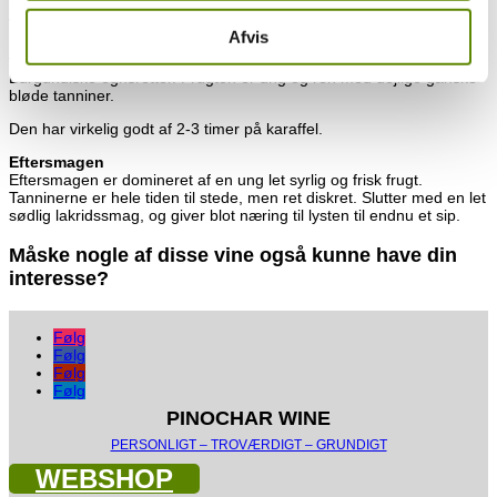
Smagen
Vinen har en dejlig let og blød tekstur. Men der er nerve og
Afvis
intensitet – flot. Optræder som forventet fra dette terroir, der giver
vinene en let rustik profil, og gør dem særdeles velegnet til klassiske
Burgundiske egnsretter. Frugten er ung og ren med dejlige ganske
bløde tanniner.
Den har virkelig godt af 2-3 timer på karaffel.
Eftersmagen
Eftersmagen er domineret af en ung let syrlig og frisk frugt.
Tanninerne er hele tiden til stede, men ret diskret. Slutter med en let
sødlig lakridssmag, og giver blot næring til lysten til endnu et sip.
Måske nogle af disse vine også kunne have din
interesse?
Følg
Følg
Følg
Følg
PINOCHAR WINE
PERSONLIGT – TROVÆRDIGT – GRUNDIGT
WEBSHOP