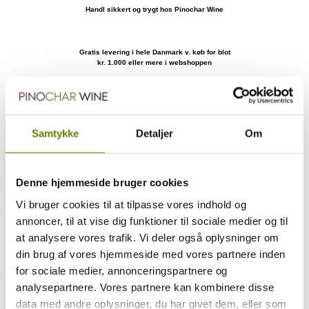
Handl sikkert og trygt hos Pinochar Wine
Gratis levering i hele Danmark v. køb for blot
kr. 1.000 eller mere i webshoppen
Om vinen
Mere om producenten
Ratings og anmeldelser
Druesammensætning
Samtykke
Detaljer
Om
Smagsnoter
Village marken Champs Claude er faktisk beliggende i kommunen
Remigny, og ligger i kommune skellet mellem Santenay, Remigny
og Chassagne-Montrachet. Jean-Marc ejer hele 1,38 hektar af
Denne hjemmeside bruger cookies
denne mark, og har derfor en ganske pæn produktion af denne vin.
Vi bruger cookies til at tilpasse vores indhold og
Jorden er ret lerholdig og marken er den lavest beliggende mark i
hele Côte d’Or, hvilket bl.a. betyder området er relativt fugtigt.
annoncer, til at vise dig funktioner til sociale medier og til
at analysere vores trafik. Vi deler også oplysninger om
Den giver rustikke og langtlevende vine, der er forrygende madvine.
din brug af vores hjemmeside med vores partnere inden
Domaine Jean-Marc Pillot er beliggende i Chassagne-Montrachet,
for sociale medier, annonceringspartnere og
og laver formidable røde og hvide Bourgogne vine!
analysepartnere. Vores partnere kan kombinere disse
Det er mange år siden man har kunnet købe disse vine i Danmark,
data med andre oplysninger, du har givet dem, eller som
men nu har du heldigvis igen muligheden.