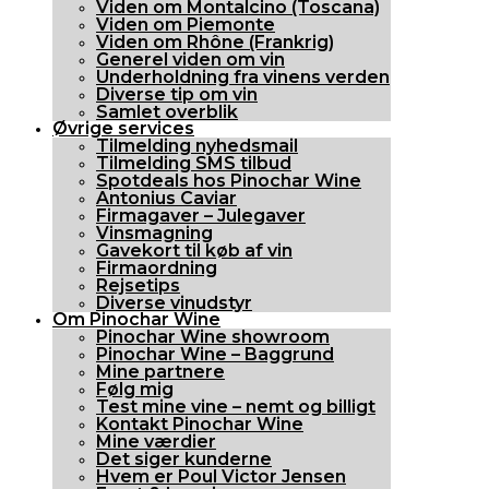
Viden om Montalcino (Toscana)
Viden om Piemonte
Viden om Rhône (Frankrig)
Generel viden om vin
Underholdning fra vinens verden
Diverse tip om vin
Samlet overblik
Øvrige services
Tilmelding nyhedsmail
Tilmelding SMS tilbud
Spotdeals hos Pinochar Wine
Antonius Caviar
Firmagaver – Julegaver
Vinsmagning
Gavekort til køb af vin
Firmaordning
Rejsetips
Diverse vinudstyr
Om Pinochar Wine
Pinochar Wine showroom
Pinochar Wine – Baggrund
Mine partnere
Følg mig
Test mine vine – nemt og billigt
Kontakt Pinochar Wine
Mine værdier
Det siger kunderne
Hvem er Poul Victor Jensen