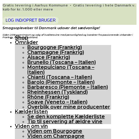
Gratis levering i Aarhus Kommune • Gratis levering i hele Danmark v.
køb for kr. 1.000 eller mere
LOG IND/OPRET BRUGER
Smagsoplevelser til Danmark udover det sædvanlige!
Siden 2018 egenimport og salg af kvalitetsvine med personlighed og karakter fra passionerede vinbønder i
Shop
Frankrig, Italien og Tyskland.
Områder
Bourgogne (Frankrig)
Champagne (Frankrig)
Alsace (Frankrig)
Brunello (Toscana – Italien)
Montepulciano (Toscana –
Italien)
Chianti (Toscana – Italien)
Barolo (Piemonte – Italien)
Barbaresco (Piemonte – Italien)
Rheinhessen (Tyskland)
Rhône (Frankrig)
Soave (Veneto – Italien)
Overblik over mine producenter
Kælderlisten
Se den komplette Kælderliste
Tip til servering af ældre vine
Viden om vin
Viden om Bourgogne
Viden om Champagne