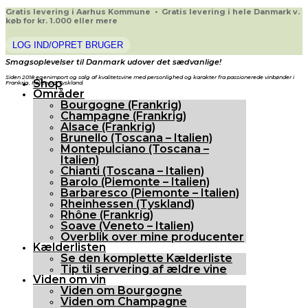
Gratis levering i Aarhus Kommune • Gratis levering i hele Danmark v.
køb for kr. 1.000 eller mere
LOG IND/OPRET BRUGER
Smagsoplevelser til Danmark udover det sædvanlige!
Siden 2018 egenimport og salg af kvalitetsvine med personlighed og karakter fra passionerede vinbønder i
Shop
Frankrig, Italien og Tyskland.
Områder
Bourgogne (Frankrig)
Champagne (Frankrig)
Alsace (Frankrig)
Brunello (Toscana – Italien)
Montepulciano (Toscana –
Italien)
Chianti (Toscana – Italien)
Barolo (Piemonte – Italien)
Barbaresco (Piemonte – Italien)
Rheinhessen (Tyskland)
Rhône (Frankrig)
Soave (Veneto – Italien)
Overblik over mine producenter
Kælderlisten
Se den komplette Kælderliste
Tip til servering af ældre vine
Viden om vin
Viden om Bourgogne
Viden om Champagne