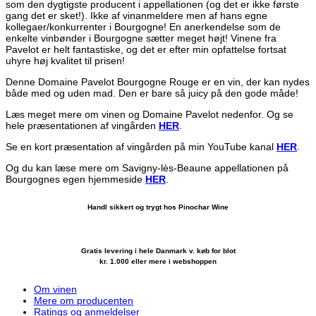
som den dygtigste producent i appellationen (og det er ikke første
gang det er sket!). Ikke af vinanmeldere men af hans egne
kollegaer/konkurrenter i Bourgogne! En anerkendelse som de
enkelte vinbønder i Bourgogne sætter meget højt! Vinene fra
Pavelot er helt fantastiske, og det er efter min opfattelse fortsat
uhyre høj kvalitet til prisen!
Denne Domaine Pavelot Bourgogne Rouge er en vin, der kan nydes
både med og uden mad. Den er bare så juicy på den gode måde!
Læs meget mere om vinen og Domaine Pavelot nedenfor. Og se
hele præsentationen af vingården
HER
.
Se en kort præsentation af vingården på min YouTube kanal
HER
.
Og du kan læse mere om Savigny-lès-Beaune appellationen på
Bourgognes egen hjemmeside
HER
.
Handl sikkert og trygt hos Pinochar Wine
Gratis levering i hele Danmark v. køb for blot
kr. 1.000 eller mere i webshoppen
Om vinen
Mere om producenten
Ratings og anmeldelser