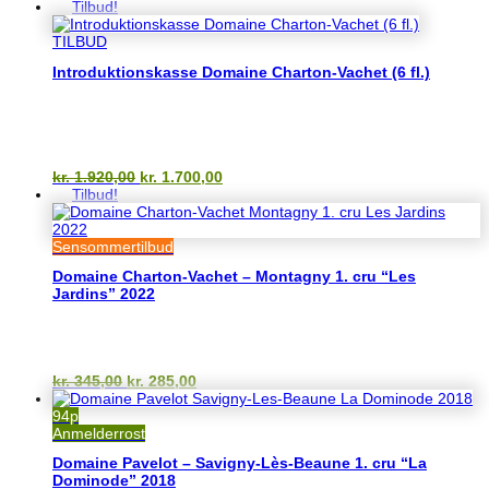
oprindelige
aktuelle
Tilbud!
pris
pris
var:
er:
TILBUD
kr. 285,00.
kr. 185,00.
Introduktionskasse Domaine Charton-Vachet (6 fl.)
Den
Den
kr.
1.920,00
kr.
1.700,00
oprindelige
aktuelle
Tilbud!
pris
pris
var:
er:
kr. 1.920,00.
kr. 1.700,00.
Sensommertilbud
Domaine Charton-Vachet – Montagny 1. cru “Les
Jardins” 2022
Den
Den
kr.
345,00
kr.
285,00
oprindelige
aktuelle
pris
pris
94p
var:
er:
Anmelderrost
kr. 345,00.
kr. 285,00.
Domaine Pavelot – Savigny-Lès-Beaune 1. cru “La
Dominode” 2018