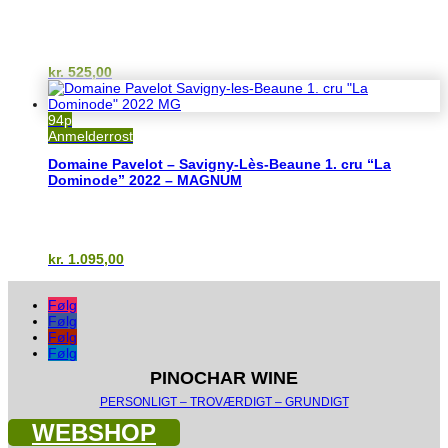
kr.
525,00
94p
Anmelderrost
Domaine Pavelot – Savigny-Lès-Beaune 1. cru “La
Dominode” 2022 – MAGNUM
kr.
1.095,00
Følg
Følg
Følg
Følg
PINOCHAR WINE
PERSONLIGT – TROVÆRDIGT – GRUNDIGT
WEBSHOP