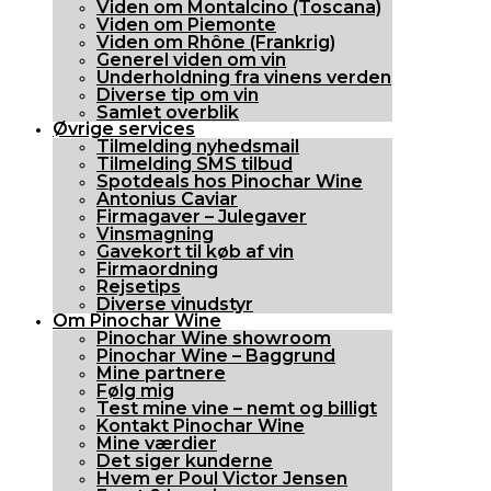
Viden om Montalcino (Toscana)
Viden om Piemonte
Viden om Rhône (Frankrig)
Generel viden om vin
Underholdning fra vinens verden
Diverse tip om vin
Samlet overblik
Øvrige services
Tilmelding nyhedsmail
Tilmelding SMS tilbud
Spotdeals hos Pinochar Wine
Antonius Caviar
Firmagaver – Julegaver
Vinsmagning
Gavekort til køb af vin
Firmaordning
Rejsetips
Diverse vinudstyr
Om Pinochar Wine
Pinochar Wine showroom
Pinochar Wine – Baggrund
Mine partnere
Følg mig
Test mine vine – nemt og billigt
Kontakt Pinochar Wine
Mine værdier
Det siger kunderne
Hvem er Poul Victor Jensen