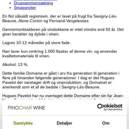
Druesammensætning
Smagsnoter
En flot såkaldt regionsvin, der er lavet på frugt fra Savigny-Lès-
Beaune, Aloxe-Corton og Pernand-Vergelesses.
Gennemsnitsalderen på vinstokkene er intet mindre end 50 år. Det
giver karakter og dybde i vinen.
Lagres 10-12 måneder på store fade.
Han laver kun omkring 1.000 flasker af denne vin, og anvender
kvalitetsmateriale til vinen.
Alkohol: 13 %.
Dette familie Domaine er gået i arv fra generation til generation i
flere på hinanden følgende generationer. I dag er det Hugues
Pavelot der varetager drift og vinproduktion, og Domainet er
anerkendt som et af de bedste i Savigny-Lés-Beaune.
Hugues Pavelot har nu overtaget dette Domaine efter sin far Jean-
Marc. De ejer i dag 13 hektar vinmarker primært i Savigny-Lés-
Beaune, hvoraf intet mindre end ca. 7,8 hektar er 1. cru. Deraf også
0,09 hektar hvid Corton Grand Cru. De ligger i byen Savigny-Lés-
Beaune, hvor også al produktion og lagring foregår.
Deres vinmarker består hovedsageligt at gamle vinstokke, i nogle
Samtykke
Detaljer
Om
områder af deres marker med en alder på op imod 80 år!