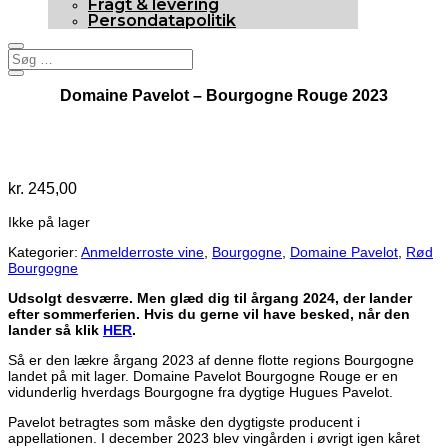
Fragt & levering
Persondatapolitik
Domaine Pavelot – Bourgogne Rouge 2023
93p
Udsolgt
kr.
245,00
Ikke på lager
Kategorier:
Anmelderroste vine
,
Bourgogne
,
Domaine Pavelot
,
Rød
Bourgogne
Udsolgt desværre. Men glæd dig til årgang 2024, der lander
efter sommerferien. Hvis du gerne vil have besked, når den
lander så klik
HER
.
Så er den lækre årgang 2023 af denne flotte regions Bourgogne
landet på mit lager. Domaine Pavelot Bourgogne Rouge er en
vidunderlig hverdags Bourgogne fra dygtige Hugues Pavelot.
Pavelot betragtes som måske den dygtigste producent i
appellationen. I december 2023 blev vingården i øvrigt igen kåret