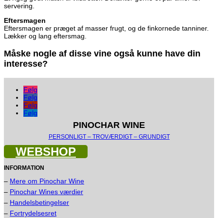
servering.
Eftersmagen
Eftersmagen er præget af masser frugt, og de finkornede tanniner.
Lækker og lang eftersmag.
Måske nogle af disse vine også kunne have din
interesse?
Følg
Følg
Følg
Følg
PINOCHAR WINE
PERSONLIGT – TROVÆRDIGT – GRUNDIGT
WEBSHOP
INFORMATION
–
Mere om Pinochar Wine
–
Pinochar Wines værdier
–
Handelsbetingelser
–
Fortrydelsesret