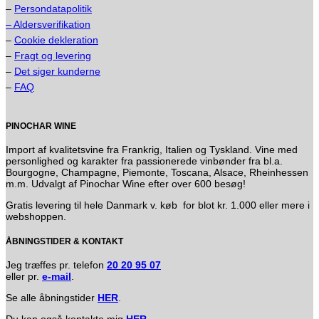
–
Persondatapolitik
– Aldersverifikation
–
Cookie dekleration
–
Fragt og levering
–
Det siger kunderne
–
FAQ
PINOCHAR WINE
Import af kvalitetsvine fra Frankrig, Italien og Tyskland. Vine med
personlighed og karakter fra passionerede vinbønder fra bl.a.
Bourgogne, Champagne, Piemonte, Toscana, Alsace, Rheinhessen
m.m. Udvalgt af Pinochar Wine efter over 600 besøg!
Gratis levering til hele Danmark v. køb for blot kr. 1.000 eller mere i
webshoppen.
ÅBNINGSTIDER & KONTAKT
Jeg træffes pr. telefon
20 20 95 07
eller pr.
e-mail
.
Se alle åbningstider
HER
.
Du kan også kontakte mig
HER
.