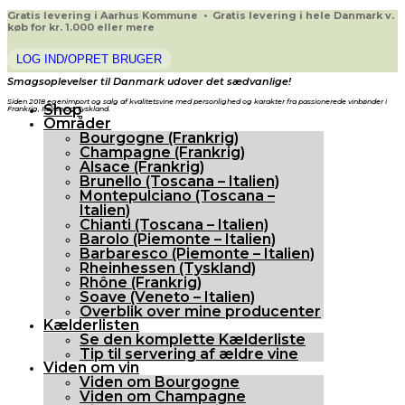
Gratis levering i Aarhus Kommune • Gratis levering i hele Danmark v.
køb for kr. 1.000 eller mere
LOG IND/OPRET BRUGER
Smagsoplevelser til Danmark udover det sædvanlige!
Siden 2018 egenimport og salg af kvalitetsvine med personlighed og karakter fra passionerede vinbønder i
Shop
Frankrig, Italien og Tyskland.
Områder
Bourgogne (Frankrig)
Champagne (Frankrig)
Alsace (Frankrig)
Brunello (Toscana – Italien)
Montepulciano (Toscana –
Italien)
Chianti (Toscana – Italien)
Barolo (Piemonte – Italien)
Barbaresco (Piemonte – Italien)
Rheinhessen (Tyskland)
Rhône (Frankrig)
Soave (Veneto – Italien)
Overblik over mine producenter
Kælderlisten
Se den komplette Kælderliste
Tip til servering af ældre vine
Viden om vin
Viden om Bourgogne
Viden om Champagne