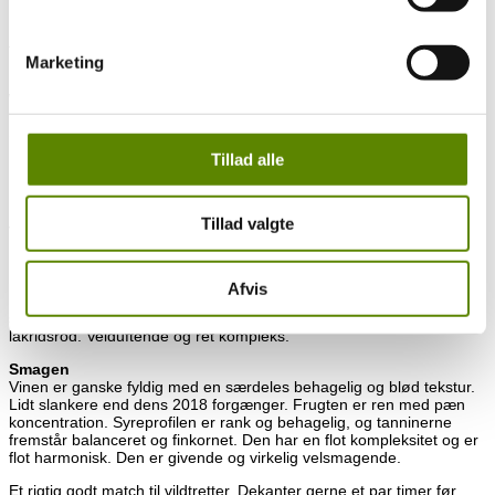
15-20 dage afhængig af mark. Alle de røde druer afstilkes 100%.
Lagring sker også på træfade, og der anvendes kun 10-30% nye
fade. De lagrer i 10-16 måneder – 1.cru naturligvis i længst tid.
Marketing
Endnu et pletskud til det voksende kvalitetssortiment hos Pinochar
Wine!
Se hele præsentationen af Domaine Pavelot
HER
.
Tillad alle
87p-89p af Allen Meadows (Bourghound) – April 2021
100% Pinot Noir
Tillad valgte
Vinen i glasset
En flot ret dyb rød lilla farve i glasset.
Duften
Afvis
Dejlig frisk duft med masser af røde bær. Kirsebær, hindbær og et
strejf af solbær. Også lidt kirsebærsten, frisk bark, hyben og
lakridsrod. Velduftende og ret kompleks.
Smagen
Vinen er ganske fyldig med en særdeles behagelig og blød tekstur.
Lidt slankere end dens 2018 forgænger. Frugten er ren med pæn
koncentration. Syreprofilen er rank og behagelig, og tanninerne
fremstår balanceret og finkornet. Den har en flot kompleksitet og er
flot harmonisk. Den er givende og virkelig velsmagende.
Et rigtig godt match til vildtretter. Dekanter gerne et par timer før