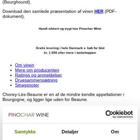
(Bourghound).
Download den samlede præsentation af vinen
HER
(PDF-
dokument).
Handl sikkert og trygt hos Pinochar Wine
Gratis levering i hele Danmark v. køb for blot
kr. 1.000 eller mere i webshoppen
Om vinen
Mere om producenten
Ratings og anmeldelser
Druesammensætning
Smagsnoter
Chorey-Lès-Beaune er en af de mindre kendte appellationer i
Bourgogne, og ligger lige uden for Beaune.
Man får value for money fra flere producenter – herunder Pavelots
vine. Marken Les Beaumonts er bedste terroir i Chorey-Lés-Beaune
og er faktisk liggende på Savigny siden.
Marken er ikke mindre end 41 hektar og ejer ikke selv jord på
Samtykke
Detaljer
Om
marken, men køber druerne fra en fast leverandør. Derfor bliver
dette en såkaldt negociant vin.