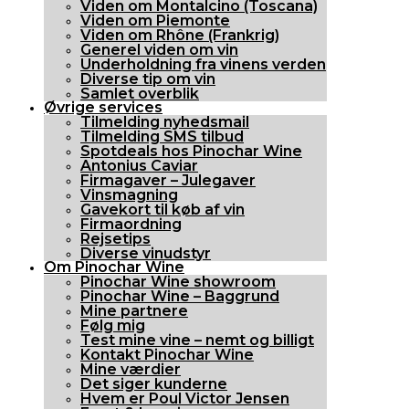
Viden om Montalcino (Toscana)
Viden om Piemonte
Viden om Rhône (Frankrig)
Generel viden om vin
Underholdning fra vinens verden
Diverse tip om vin
Samlet overblik
Øvrige services
Tilmelding nyhedsmail
Tilmelding SMS tilbud
Spotdeals hos Pinochar Wine
Antonius Caviar
Firmagaver – Julegaver
Vinsmagning
Gavekort til køb af vin
Firmaordning
Rejsetips
Diverse vinudstyr
Om Pinochar Wine
Pinochar Wine showroom
Pinochar Wine – Baggrund
Mine partnere
Følg mig
Test mine vine – nemt og billigt
Kontakt Pinochar Wine
Mine værdier
Det siger kunderne
Hvem er Poul Victor Jensen