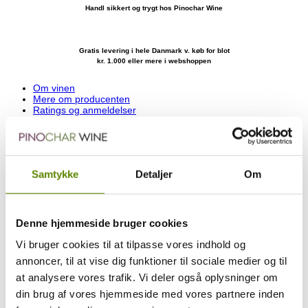
Handl sikkert og trygt hos Pinochar Wine
Gratis levering i hele Danmark v. køb for blot
kr. 1.000 eller mere i webshoppen
Om vinen
Mere om producenten
Ratings og anmeldelser
Druesammensætning
Smagsnoter
Dette er en såkaldt regionsvin, hvor producenter må anvende druer
fra nærmest hele Bourgogne. I dette tilfælde er der dog kun anvendt
Samtykke
Detaljer
Om
frugt fra to marker i Chassagne-Montrachet, hvilket betyder, at der
er tale om hvide druer af meget høj kvalitet. Samtidig er det fra
vinstokke med en gennemsnitsalder på næsten 20 år, så der er
virkelig tale om kvalitetsmateriale!
Denne hjemmeside bruger cookies
Det er uhyre høj kvalitet, der her leveres på deres basis hvide vin.
Denne årgang 2018 er måske hans bedste til dato. Den levere
Vi bruger cookies til at tilpasse vores indhold og
uhørt høj kvalitet og smager forrygende. Masser af ren frugt, flot
annoncer, til at vise dig funktioner til sociale medier og til
balance og en vidunderlig syreprofil!
at analysere vores trafik. Vi deler også oplysninger om
Thomas Morey er 10. generation i en familie, der har rødder helt
tilbage til midten af den 17’ende århundrede. Dette Domaine er
din brug af vores hjemmeside med vores partnere inden
beliggende i Chassagne-Montrachet, der nok er bedst kendt for