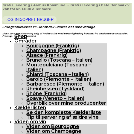
Gratis levering i Aarhus Kommune • Gratis levering i hele Danmark v.
køb for kr. 1.000 eller mere
LOG IND/OPRET BRUGER
Smagsoplevelser til Danmark udover det sædvanlige!
Siden 2018 egenimport og salg af kvalitetsvine med personlighed og karakter fra passionerede vinbønder i
Shop
Frankrig, Italien og Tyskland.
Områder
Bourgogne (Frankrig)
Champagne (Frankrig)
Alsace (Frankrig)
Brunello (Toscana – Italien)
Montepulciano (Toscana –
Italien)
Chianti (Toscana – Italien)
Barolo (Piemonte – Italien)
Barbaresco (Piemonte – Italien)
Rheinhessen (Tyskland)
Rhône (Frankrig)
Soave (Veneto – Italien)
Overblik over mine producenter
Kælderlisten
Se den komplette Kælderliste
Tip til servering af ældre vine
Viden om vin
Viden om Bourgogne
Viden om Champagne