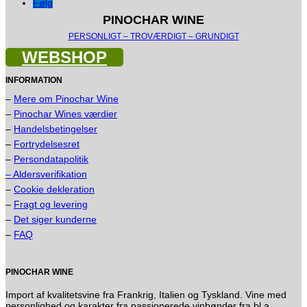
Følg
PINOCHAR WINE
PERSONLIGT – TROVÆRDIGT – GRUNDIGT
WEBSHOP
INFORMATION
–
Mere om Pinochar Wine
–
Pinochar Wines værdier
–
Handelsbetingelser
–
Fortrydelsesret
–
Persondatapolitik
– Aldersverifikation
–
Cookie dekleration
–
Fragt og levering
–
Det siger kunderne
–
FAQ
PINOCHAR WINE
Import af kvalitetsvine fra Frankrig, Italien og Tyskland. Vine med
personlighed og karakter fra passionerede vinbønder fra bl.a.