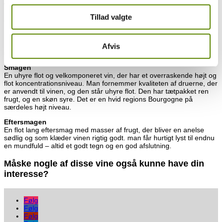
Vinen i glasset
Smukt og krystalklar i glasset. Flot lys gylden farve med en svag
Tillad valgte
tone af lime.
Duften
Klassisk Chardonnay – dufter virkelig godt! Æbler, ananas, kølig
Afvis
smør, nødder og en svag tone af hyldeblomst.
Smagen
En uhyre flot og velkomponeret vin, der har et overraskende højt og
flot koncentrationsniveau. Man fornemmer kvaliteten af druerne, der
er anvendt til vinen, og den står uhyre flot. Den har tætpakket ren
frugt, og en skøn syre. Det er en hvid regions Bourgogne på
særdeles højt niveau.
Eftersmagen
En flot lang eftersmag med masser af frugt, der bliver en anelse
sødlig og som klæder vinen rigtig godt. man får hurtigt lyst til endnu
en mundfuld – altid et godt tegn og en god afslutning.
Måske nogle af disse vine også kunne have din
interesse?
Følg
Følg
Følg