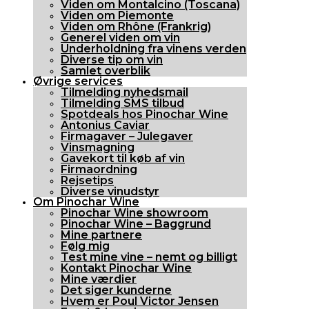
Viden om Montalcino (Toscana)
Viden om Piemonte
Viden om Rhône (Frankrig)
Generel viden om vin
Underholdning fra vinens verden
Diverse tip om vin
Samlet overblik
Øvrige services
Tilmelding nyhedsmail
Tilmelding SMS tilbud
Spotdeals hos Pinochar Wine
Antonius Caviar
Firmagaver – Julegaver
Vinsmagning
Gavekort til køb af vin
Firmaordning
Rejsetips
Diverse vinudstyr
Om Pinochar Wine
Pinochar Wine showroom
Pinochar Wine – Baggrund
Mine partnere
Følg mig
Test mine vine – nemt og billigt
Kontakt Pinochar Wine
Mine værdier
Det siger kunderne
Hvem er Poul Victor Jensen