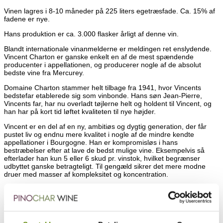
Vinen lagres i 8-10 måneder på 225 liters egetræsfade. Ca. 15% af
fadene er nye.
Hans produktion er ca. 3.000 flasker årligt af denne vin.
Blandt internationale vinanmelderne er meldingen ret enslydende.
Vincent Charton er ganske enkelt en af de mest spændende
producenter i appellationen, og producerer nogle af de absolut
bedste vine fra Mercurey.
Domaine Charton stammer helt tilbage fra 1941, hvor Vincents
bedstefar etablerede sig som vinbonde. Hans søn Jean-Pierre,
Vincents far, har nu overladt tøjlerne helt og holdent til Vincent, og
han har på kort tid løftet kvaliteten til nye højder.
Vincent er en del af en ny, ambitiøs og dygtig generation, der får
pustet liv og endnu mere kvalitet i nogle af de mindre kendte
appellationer i Bourgogne. Han er kompromisløs i hans
bestræbelser efter at lave de bedst mulige vine. Eksempelvis så
efterlader han kun 5 eller 6 skud pr. vinstok, hvilket begrænser
udbyttet ganske betragteligt. Til gengæld sikrer det mere modne
druer med masser af kompleksitet og koncentration.
Huset har i dag 11 ½ hektar vinmarker, der alle er beliggende i
Mercurey. Al høst foregår naturligvis med håndkraft, og transporten
fra markerne til deres cuverie foregår i meget små partier for at
bevare druerne friske og intakte. Ved ankomst foretages en grundig
og meget kritisk sortering, og kun de bedste druer slipper gennem