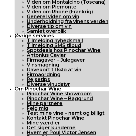
Viden om Montalcino (Toscana)
Viden om Piemonte
Viden om Rhône (Frankrig)
Generel viden om vin
Underholdning fra vinens verden
Diverse tip om vin
Samlet overblik
Øvrige services
Tilmelding nyhedsmail
Tilmelding SMS tilbud
Spotdeals hos Pinochar Wine
Antonius Caviar
Firmagaver – Julegaver
Vinsmagning
Gavekort til køb af vin
Firmaordning
Rejsetips
Diverse vinudstyr
Om Pinochar Wine
Pinochar Wine showroom
Pinochar Wine – Baggrund
Mine partnere
Følg mig
Test mine vine – nemt og billigt
Kontakt Pinochar Wine
Mine værdier
Det siger kunderne
Hvem er Poul Victor Jensen