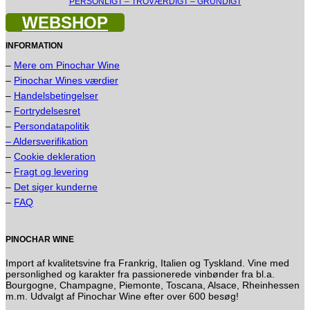
PERSONLIGT – TROVÆRDIGT – GRUNDIGT
WEBSHOP
INFORMATION
–
Mere om Pinochar Wine
–
Pinochar Wines værdier
–
Handelsbetingelser
–
Fortrydelsesret
–
Persondatapolitik
– Aldersverifikation
–
Cookie dekleration
–
Fragt og levering
–
Det siger kunderne
–
FAQ
PINOCHAR WINE
Import af kvalitetsvine fra Frankrig, Italien og Tyskland. Vine med
personlighed og karakter fra passionerede vinbønder fra bl.a.
Bourgogne, Champagne, Piemonte, Toscana, Alsace, Rheinhessen
m.m. Udvalgt af Pinochar Wine efter over 600 besøg!