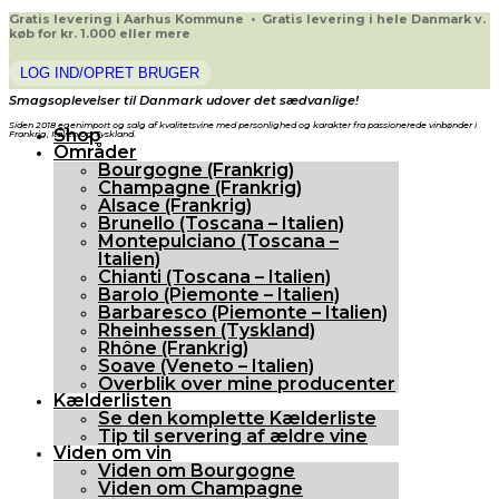
Gratis levering i Aarhus Kommune • Gratis levering i hele Danmark v.
køb for kr. 1.000 eller mere
LOG IND/OPRET BRUGER
Smagsoplevelser til Danmark udover det sædvanlige!
Siden 2018 egenimport og salg af kvalitetsvine med personlighed og karakter fra passionerede vinbønder i
Shop
Frankrig, Italien og Tyskland.
Områder
Bourgogne (Frankrig)
Champagne (Frankrig)
Alsace (Frankrig)
Brunello (Toscana – Italien)
Montepulciano (Toscana –
Italien)
Chianti (Toscana – Italien)
Barolo (Piemonte – Italien)
Barbaresco (Piemonte – Italien)
Rheinhessen (Tyskland)
Rhône (Frankrig)
Soave (Veneto – Italien)
Overblik over mine producenter
Kælderlisten
Se den komplette Kælderliste
Tip til servering af ældre vine
Viden om vin
Viden om Bourgogne
Viden om Champagne