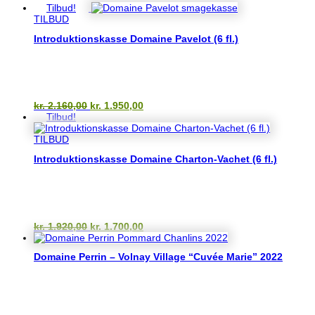
Tilbud!
TILBUD
Introduktionskasse Domaine Pavelot (6 fl.)
Den
Den
kr.
2.160,00
kr.
1.950,00
oprindelige
aktuelle
Tilbud!
pris
pris
var:
er:
TILBUD
kr. 2.160,00.
kr. 1.950,00.
Introduktionskasse Domaine Charton-Vachet (6 fl.)
Den
Den
kr.
1.920,00
kr.
1.700,00
oprindelige
aktuelle
pris
pris
Domaine Perrin – Volnay Village “Cuvée Marie” 2022
var:
er:
kr. 1.920,00.
kr. 1.700,00.