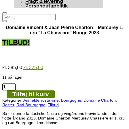
Fragt & levering
Persondatapolitik
Domaine Vincent & Jean-Pierre Charton – Mercurey 1.
cru “La Chassiere” Rouge 2023
TILBUD!
92p
Restsalg - 11 fl. tilbage
Den
Den
kr.
385,00
kr.
325,00
oprindelige
aktuelle
11 på lager
pris
pris
var:
er:
Domaine
kr. 385,00.
kr. 325,00.
Vincent
Tilføj til kurv
&
Jean-
Kategorier:
Anmelderroste vine
,
Bourgogne
,
Domaine Charton
,
Pierre
Rester
,
Rød Bourgogne
,
Tilbud
Charton
-
Så er denne fantastiske 1. cru og vingårdens topvin landet i den
Mercurey
flotte årgang 2023. Domaine Charton Mercurey Chassiere er 1. cru
1.
og rød Bourgogne i særklasse.
cru