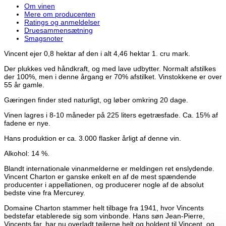
Om vinen
Mere om producenten
Ratings og anmeldelser
Druesammensætning
Smagsnoter
Vincent ejer 0,8 hektar af den i alt 4,46 hektar 1. cru mark.
Der plukkes ved håndkraft, og med lave udbytter. Normalt afstilkes
der 100%, men i denne årgang er 70% afstilket. Vinstokkene er over
55 år gamle.
Gæringen finder sted naturligt, og løber omkring 20 dage.
Vinen lagres i 8-10 måneder på 225 liters egetræsfade. Ca. 15% af
fadene er nye.
Hans produktion er ca. 3.000 flasker årligt af denne vin.
Alkohol: 14 %.
Blandt internationale vinanmelderne er meldingen ret enslydende.
Vincent Charton er ganske enkelt en af de mest spændende
producenter i appellationen, og producerer nogle af de absolut
bedste vine fra Mercurey.
Domaine Charton stammer helt tilbage fra 1941, hvor Vincents
bedstefar etablerede sig som vinbonde. Hans søn Jean-Pierre,
Vincents far, har nu overladt tøjlerne helt og holdent til Vincent, og