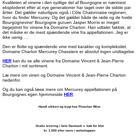
Kvaliteten af vinene i den sydlige del af Bourgogne er nærmest
“La
eksploderet efter at nye generationer har taget over de sidste par
Chassiere”
årtier. Det gælder naturligvis også i Côte Chalonnaise regionen,
Rouge
hvor du finder Mercurey. Og det gælder både de røde og de hvide
2023
Bourgognevine! Bourgogne guruen Jasper Morris er meget
antal
begejstret for vinene fra Domaine Charton. Han udtaler faktisk, at
det måske er de mest spændende vine fra appellationen. Jeg er
ikke uenig….
Den er flotte og spændende vine med karakter og kompleksitet.
Domaine Charton Mercurey Chassiere er absolut ingen undtagelse.
HER
kan du se alle vinene fra Domaine Vincent & Jean-Pierre
Charton i mit sortiment.
Læ mere om vinen og Domaine Vincent & Jean-Pierre Charton
nedenfor.
Og du kan også læse mere om Mercurey appellationen på
Bourgognes egen hjemmeside
HER
.
Handl sikkert og trygt hos Pinochar Wine
Gratis levering i hele Danmark v. køb for blot
kr. 1.000 eller mere i webshoppen