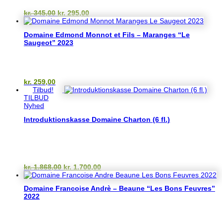
Den
Den
kr.
345,00
kr.
295,00
oprindelige
aktuelle
pris
pris
Domaine Edmond Monnot et Fils – Maranges “Le
var:
er:
Saugeot” 2023
kr. 345,00.
kr. 295,00.
kr.
259,00
Tilbud!
TILBUD
Nyhed
Introduktionskasse Domaine Charton (6 fl.)
Den
Den
kr.
1.868,00
kr.
1.700,00
oprindelige
aktuelle
pris
pris
Domaine Francoise Andrè – Beaune “Les Bons Feuvres”
var:
er:
2022
kr. 1.868,00.
kr. 1.700,00.