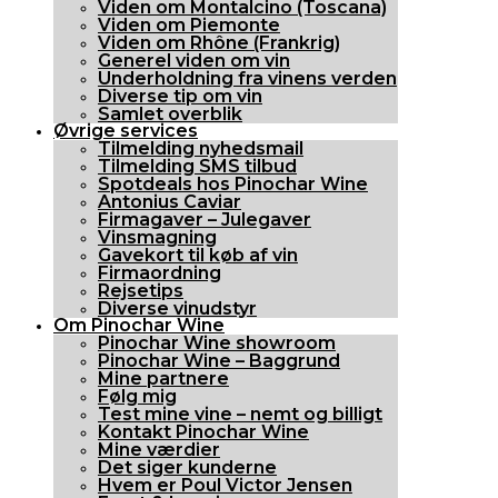
Viden om Montalcino (Toscana)
Viden om Piemonte
Viden om Rhône (Frankrig)
Generel viden om vin
Underholdning fra vinens verden
Diverse tip om vin
Samlet overblik
Øvrige services
Tilmelding nyhedsmail
Tilmelding SMS tilbud
Spotdeals hos Pinochar Wine
Antonius Caviar
Firmagaver – Julegaver
Vinsmagning
Gavekort til køb af vin
Firmaordning
Rejsetips
Diverse vinudstyr
Om Pinochar Wine
Pinochar Wine showroom
Pinochar Wine – Baggrund
Mine partnere
Følg mig
Test mine vine – nemt og billigt
Kontakt Pinochar Wine
Mine værdier
Det siger kunderne
Hvem er Poul Victor Jensen