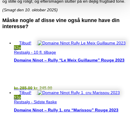
og stille og roligt, og eftersmagen slutter på en dejlig frugtsød tone.
(Smagt den 10. oktober 2025)
Måske nogle af disse vine også kunne have din
interesse?
Du kunne også være interesseret i…
Tilbud!
92p
Restsalg - 10 fl. tilbage
Domaine Ninot – Rully “Le Meix Guillaume” Rouge 2023
Den
Den
kr.
285,00
kr.
245,00
oprindelige
aktuelle
Tilbud!
pris
pris
93p
var:
er:
Restsalg - Sidste flaske
kr. 285,00.
kr. 245,00.
Domaine Ninot – Rully 1. cru “Marissou” Rouge 2023