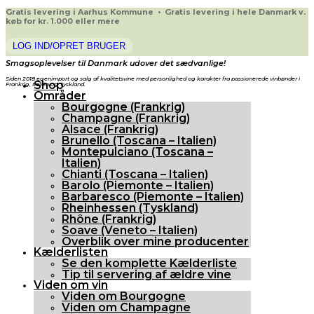
Gratis levering i Aarhus Kommune • Gratis levering i hele Danmark v.
køb for kr. 1.000 eller mere
LOG IND/OPRET BRUGER
Smagsoplevelser til Danmark udover det sædvanlige!
Siden 2018 egenimport og salg af kvalitetsvine med personlighed og karakter fra passionerede vinbønder i
Shop
Frankrig, Italien og Tyskland.
Områder
Bourgogne (Frankrig)
Champagne (Frankrig)
Alsace (Frankrig)
Brunello (Toscana – Italien)
Montepulciano (Toscana –
Italien)
Chianti (Toscana – Italien)
Barolo (Piemonte – Italien)
Barbaresco (Piemonte – Italien)
Rheinhessen (Tyskland)
Rhône (Frankrig)
Soave (Veneto – Italien)
Overblik over mine producenter
Kælderlisten
Se den komplette Kælderliste
Tip til servering af ældre vine
Viden om vin
Viden om Bourgogne
Viden om Champagne