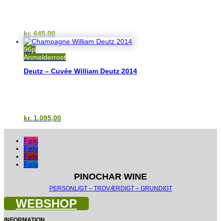
kr.
645,00
96p
Anmelderrost
Deutz – Cuvée William Deutz 2014
kr.
1.095,00
Følg
Følg
Følg
Følg
PINOCHAR WINE
PERSONLIGT – TROVÆRDIGT – GRUNDIGT
WEBSHOP
INFORMATION