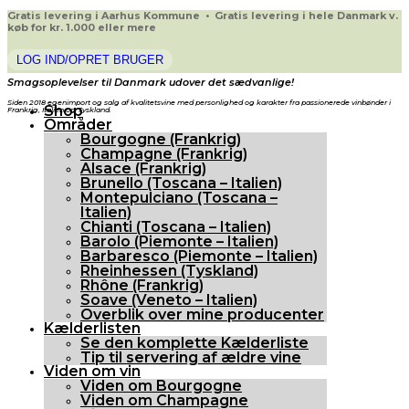
Gratis levering i Aarhus Kommune • Gratis levering i hele Danmark v.
køb for kr. 1.000 eller mere
LOG IND/OPRET BRUGER
Smagsoplevelser til Danmark udover det sædvanlige!
Siden 2018 egenimport og salg af kvalitetsvine med personlighed og karakter fra passionerede vinbønder i
Shop
Frankrig, Italien og Tyskland.
Områder
Bourgogne (Frankrig)
Champagne (Frankrig)
Alsace (Frankrig)
Brunello (Toscana – Italien)
Montepulciano (Toscana –
Italien)
Chianti (Toscana – Italien)
Barolo (Piemonte – Italien)
Barbaresco (Piemonte – Italien)
Rheinhessen (Tyskland)
Rhône (Frankrig)
Soave (Veneto – Italien)
Overblik over mine producenter
Kælderlisten
Se den komplette Kælderliste
Tip til servering af ældre vine
Viden om vin
Viden om Bourgogne
Viden om Champagne