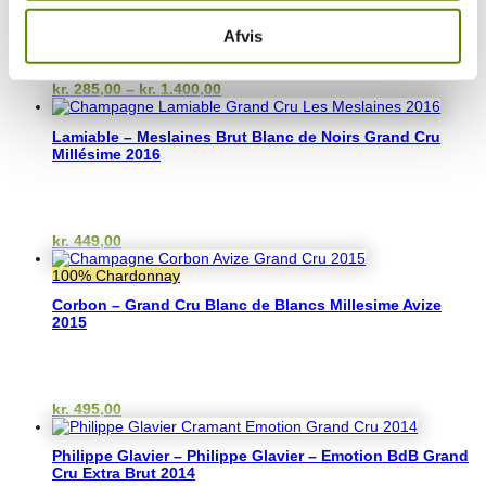
Afvis
Prisinterval:
kr.
285,00
–
kr.
1.400,00
kr. 285,00
til
Lamiable – Meslaines Brut Blanc de Noirs Grand Cru
kr. 1.400,00
Millésime 2016
kr.
449,00
100% Chardonnay
Corbon – Grand Cru Blanc de Blancs Millesime Avize
2015
kr.
495,00
Philippe Glavier – Philippe Glavier – Emotion BdB Grand
Cru Extra Brut 2014