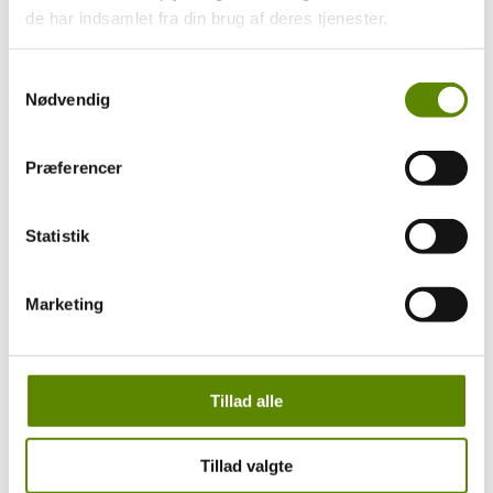
Smuk flot og klassisk Rose pink farve med fine små bobler.
de har indsamlet fra din brug af deres tjenester.
Duften
En dejlig duft af Kirsebær, Kirsebær og atter Kirsebær. Men det er
nu ikke det eneste, men det er en næse præget af de røde bør, hvor
Samtykkevalg
også Jordbær og lidt søde Ribs stikker hovedet frem. Den dufter
Nødvendig
virkelig dejligt.
Smagen
Smagen er rig fyldig og dyb. Det er en virkelig velkomponeret Rose
Præferencer
og man fornemmer Grand Cru kvaliteten med vinens dybde og
koncentration. En flot balance mellem syren og frugten gør den helt
uimodståelig. Det er en oplagt aperitif, men vil gå formidabelt til
Sushi eller skaldyr.
Statistik
Eftersmagen
Eftersmagen sidder lige i skabet. Først med en lille syrebid, der så
overtages af en dejligt tæt frisk
Marketing
ung frugt. der bare bliver ved og ved.
Måske nogle af disse vine også kunne have din
interesse?
Relaterede varer
Tillad alle
Tilbud!
6 stk. pris
Tillad valgte
Champagne Hervé Dubois – Brut Tradition NV