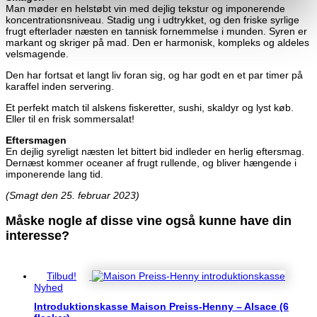
Man møder en helstøbt vin med dejlig tekstur og imponerende
koncentrationsniveau. Stadig ung i udtrykket, og den friske syrlige
frugt efterlader næsten en tannisk fornemmelse i munden. Syren er
markant og skriger på mad. Den er harmonisk, kompleks og aldeles
velsmagende.
Den har fortsat et langt liv foran sig, og har godt en et par timer på
karaffel inden servering.
Et perfekt match til alskens fiskeretter, sushi, skaldyr og lyst køb.
Eller til en frisk sommersalat!
Eftersmagen
En dejlig syreligt næsten let bittert bid indleder en herlig eftersmag.
Dernæst kommer oceaner af frugt rullende, og bliver hængende i
imponerende lang tid.
(Smagt den 25. februar 2023)
Måske nogle af disse vine også kunne have din
interesse?
Du kunne også være interesseret i…
Tilbud!
Nyhed
Introduktionskasse Maison Preiss-Henny – Alsace (6