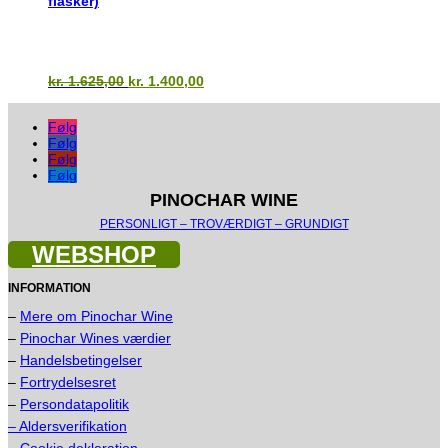
flasker)
Den
Den
kr.
1.625,00
kr.
1.400,00
oprindelige
aktuelle
pris
pris
Følg
var:
er:
Følg
kr. 1.625,00.
kr. 1.400,00.
Følg
Følg
PINOCHAR WINE
PERSONLIGT – TROVÆRDIGT – GRUNDIGT
WEBSHOP
INFORMATION
–
Mere om Pinochar Wine
–
Pinochar Wines værdier
–
Handelsbetingelser
–
Fortrydelsesret
–
Persondatapolitik
– Aldersverifikation
–
Cookie dekleration