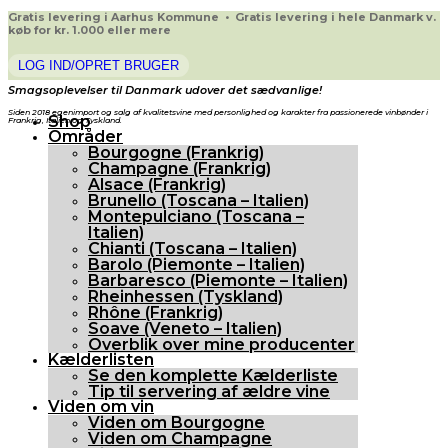
Gratis levering i Aarhus Kommune • Gratis levering i hele Danmark v.
køb for kr. 1.000 eller mere
LOG IND/OPRET BRUGER
Smagsoplevelser til Danmark udover det sædvanlige!
Siden 2018 egenimport og salg af kvalitetsvine med personlighed og karakter fra passionerede vinbønder i
Shop
Frankrig, Italien og Tyskland.
Områder
Bourgogne (Frankrig)
Champagne (Frankrig)
Alsace (Frankrig)
Brunello (Toscana – Italien)
Montepulciano (Toscana –
Italien)
Chianti (Toscana – Italien)
Barolo (Piemonte – Italien)
Barbaresco (Piemonte – Italien)
Rheinhessen (Tyskland)
Rhône (Frankrig)
Soave (Veneto – Italien)
Overblik over mine producenter
Kælderlisten
Se den komplette Kælderliste
Tip til servering af ældre vine
Viden om vin
Viden om Bourgogne
Viden om Champagne