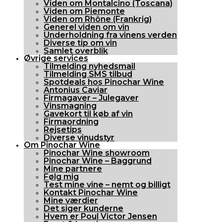
Viden om Montalcino (Toscana)
Viden om Piemonte
Viden om Rhône (Frankrig)
Generel viden om vin
Underholdning fra vinens verden
Diverse tip om vin
Samlet overblik
Øvrige services
Tilmelding nyhedsmail
Tilmelding SMS tilbud
Spotdeals hos Pinochar Wine
Antonius Caviar
Firmagaver – Julegaver
Vinsmagning
Gavekort til køb af vin
Firmaordning
Rejsetips
Diverse vinudstyr
Om Pinochar Wine
Pinochar Wine showroom
Pinochar Wine – Baggrund
Mine partnere
Følg mig
Test mine vine – nemt og billigt
Kontakt Pinochar Wine
Mine værdier
Det siger kunderne
Hvem er Poul Victor Jensen