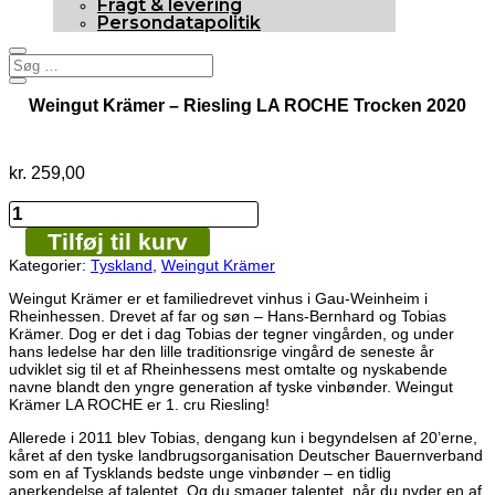
Fragt & levering
Persondatapolitik
Weingut Krämer – Riesling LA ROCHE Trocken 2020
kr.
259,00
Weingut
Krämer
Tilføj til kurv
-
Riesling
Kategorier:
Tyskland
,
Weingut Krämer
LA
ROCHE
Weingut Krämer er et familiedrevet vinhus i Gau-Weinheim i
Trocken
Rheinhessen. Drevet af far og søn – Hans-Bernhard og Tobias
2020
Krämer. Dog er det i dag Tobias der tegner vingården, og under
antal
hans ledelse har den lille traditionsrige vingård de seneste år
udviklet sig til et af Rheinhessens mest omtalte og nyskabende
navne blandt den yngre generation af tyske vinbønder. Weingut
Krämer LA ROCHE er 1. cru Riesling!
Allerede i 2011 blev Tobias, dengang kun i begyndelsen af 20’erne,
kåret af den tyske landbrugsorganisation Deutscher Bauernverband
som en af Tysklands bedste unge vinbønder – en tidlig
anerkendelse af talentet. Og du smager talentet, når du nyder en af