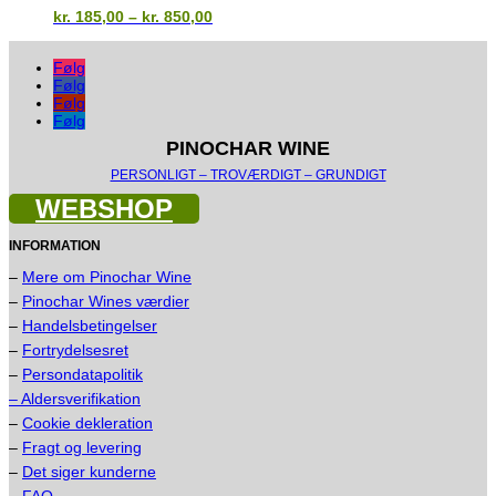
Prisinterval:
kr.
185,00
–
kr.
850,00
kr. 185,00
til
Følg
kr. 850,00
Følg
Følg
Følg
PINOCHAR WINE
PERSONLIGT – TROVÆRDIGT – GRUNDIGT
WEBSHOP
INFORMATION
–
Mere om Pinochar Wine
–
Pinochar Wines værdier
–
Handelsbetingelser
–
Fortrydelsesret
–
Persondatapolitik
– Aldersverifikation
–
Cookie dekleration
–
Fragt og levering
–
Det siger kunderne
–
FAQ