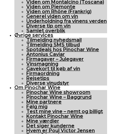
Viden om Montalcino (Toscana)
Viden om Piemonte
Viden om Rhône (Frankrig)
Generel viden om vin
Underholdning fra vinens verden
Diverse tip om vin
Samlet overblik
Øvrige services
Tilmelding nyhedsmail
Tilmelding SMS tilbud
Spotdeals hos Pinochar Wine
Antonius Caviar
Firmagaver – Julegaver
Vinsmagning
Gavekort til køb af vin
Firmaordning
Rejsetips
Diverse vinudstyr
Om Pinochar Wine
Pinochar Wine showroom
Pinochar Wine – Baggrund
Mine partnere
Følg mig
Test mine vine – nemt og billigt
Kontakt Pinochar Wine
Mine værdier
Det siger kunderne
Hvem er Poul Victor Jensen