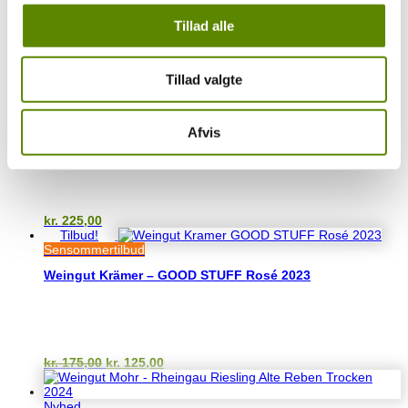
Kommer snart…
Tillad alle
Måske nogle af disse vine også kunne have din
interesse?
Relaterede varer
Tillad valgte
Afvis
Weingut Krämer – RED STUFF Cuvée Rot 2022
kr.
225,00
Tilbud!
Sensommertilbud
Weingut Krämer – GOOD STUFF Rosé 2023
Den
Den
kr.
175,00
kr.
125,00
oprindelige
aktuelle
pris
pris
var:
er:
Nyhed