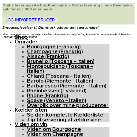
Gratis levering i Aarhus Kommune • Gratis levering i hele Danmark v.
køb for kr. 1.000 eller mere
LOG IND/OPRET BRUGER
Smagsoplevelser til Danmark udover det sædvanlige!
Siden 2018 egenimport og salg af kvalitetsvine med personlighed og karakter fra passionerede vinbønder i
Shop
Frankrig, Italien og Tyskland.
Områder
Bourgogne (Frankrig)
Champagne (Frankrig)
Alsace (Frankrig)
Brunello (Toscana – Italien)
Montepulciano (Toscana –
Italien)
Chianti (Toscana – Italien)
Barolo (Piemonte – Italien)
Barbaresco (Piemonte – Italien)
Rheinhessen (Tyskland)
Rhône (Frankrig)
Soave (Veneto – Italien)
Overblik over mine producenter
Kælderlisten
Se den komplette Kælderliste
Tip til servering af ældre vine
Viden om vin
Viden om Bourgogne
Viden om Champagne