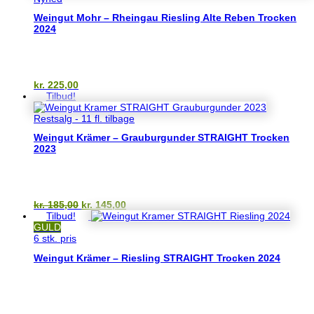
kr. 175,00.
kr. 125,00.
Weingut Mohr – Rheingau Riesling Alte Reben Trocken
2024
kr.
225,00
Tilbud!
Restsalg - 11 fl. tilbage
Weingut Krämer – Grauburgunder STRAIGHT Trocken
2023
Den
Den
kr.
185,00
kr.
145,00
oprindelige
aktuelle
Tilbud!
pris
pris
GULD
var:
er:
6 stk. pris
kr. 185,00.
kr. 145,00.
Weingut Krämer – Riesling STRAIGHT Trocken 2024