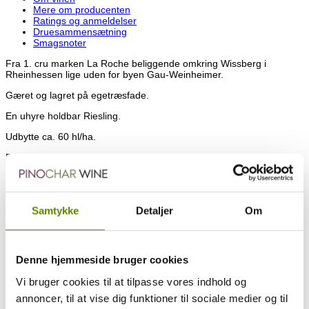
Mere om producenten
Ratings og anmeldelser
Druesammensætning
Smagsnoter
Fra 1. cru marken La Roche beliggende omkring Wissberg i
Rheinhessen lige uden for byen Gau-Weinheimer.
Gæret og lagret på egetræsfade.
En uhyre holdbar Riesling.
Udbytte ca. 60 hl/ha.
Restsukker: 5,9 g/l
Alkohol: 12,5 %.
Tobias Krämer har været ansvarlig for familiens vingård siden 2013.
De ejer ca. 19 hektar og har en årligt samlet produktion på omkring
Samtykke
Detaljer
Om
80.000 flasker. faktisk en ret lille producent efter tyske forhold.
I 2011 blev Tobias hædret som en af de bedste unge vinproducenter
af landmandsforeningen Deutschen Bauernverband. Så det er ikke
Denne hjemmeside bruger cookies
helt tilfældigt af flere og flere opdager disse vine.
Vi bruger cookies til at tilpasse vores indhold og
De fleste af vingårdens marker er beliggende omkring Wissberg –
det hvide bjerg. Okayt – bjerg er måske så meget sagt, da det kun
annoncer, til at vise dig funktioner til sociale medier og til
rejser sig ca. 270 meter. Men det er alligevel nok til at være et