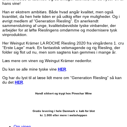
hans vine!
Han er ekstrem ambitiøs. Både hvad angår kvalitet, men også
kvantitet, da hen hele tiden er på udkig efter nye muligheder. Og i
øvrigt medlem af “Generation Riesling”. En anerkendt
sammenslutning af unge, kvalitetsbevidste tyske vinbønder, der
arbejder for at løfte Rieslingens omdømme og modernisere tysk
vinproduktion.
Her Weingut Krämer LA ROCHE Riesling 2020 fra vingårdens 1. cru
“Erste Lage” mark. En fantastisk velsmagende og rig Riesling, der
folder sig flot ud nu, men som sagtens kan gemmes i mange år.
Læs mere om vinen og Weingut Krämer nedenfor.
Du kan se alle mine tyske vine
HER
.
Og har du lyst til at læse lidt mere om “Generation Riesling” så kan
du det
HER
.
Handl sikkert og trygt hos Pinochar Wine
Gratis levering i hele Danmark v. køb for blot
kr. 1.000 eller mere i webshoppen
Om vinen